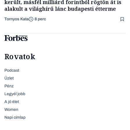
került, másfél milliárd forintból rögtön át is
alakult a világhírű lánc budapesti étterme
Tornyos Kata
8 perc
Rovatok
Podcast
Üzlet
Pénz
Legyél jobb
A jó élet
Women
Napi címlap