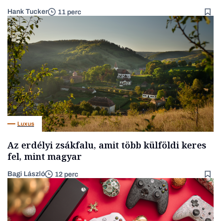
Hank Tucker
11 perc
Luxus
Az erdélyi zsákfalu, amit több külföldi keres
fel, mint magyar
Bagi László
12 perc