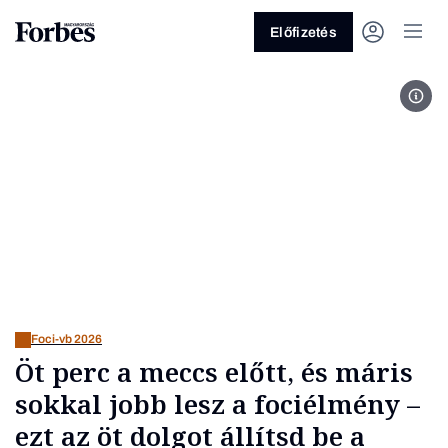
Előfizetés
Fotó
Vagy fedezze fel a következő
témákat
Üzlet
Pénz
Zöld
Legyél jobb!
Foci-vb 2026
Öt perc a meccs előtt, és máris
sokkal jobb lesz a fociélmény –
ezt az öt dolgot állítsd be a