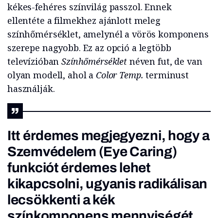
kékes-fehéres színvilág passzol. Ennek
ellentéte a filmekhez ajánlott meleg
színhőmérséklet, amelynél a vörös komponens
szerepe nagyobb. Ez az opció a legtöbb
televízióban
Színhőmérséklet
néven fut, de van
olyan modell, ahol a
Color Temp.
terminust
használják.
Itt érdemes megjegyezni, hogy a
Szemvédelem (Eye Caring)
funkciót érdemes lehet
kikapcsolni, ugyanis radikálisan
lecsökkenti a kék
színkomponens mennyiségét,