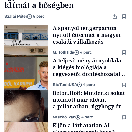
klímát a hőségben
Szalai Péter
5 perc
A spanyol tengerparton
nyitott éttermet a magyar
családi vállalkozás
G. Tóth Ilda
4 perc
A teljesítmény árnyoldala –
a kiégés biológiája a
cégvezetői döntéshozatal
mögött
BioTechUSA
4 perc
Gasztró
Beton.Hofi: Mindenki sokat
mondott már abban
a pillanatban, úgyhogy én
a legsarkosabb
Vaszkó Iván
4 perc
gondolataimat akartam
Content Lab HUB
Eljön a láthatatlan AI
kimondani
okosszemüvegek kora?