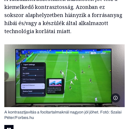
kiemelkedő kontrasztosság. Azonban ez
sokszor alaphelyzetben hiányzik a forrásanyag
hibái és/vagy a készülék által alkalmazott
technológia korlátai miatt.
Fotó: S
A kontrasztjavítás a focitartalmaknál nagyon jól jöhet. Fotó: Szalai
Péter/Forbes.hu