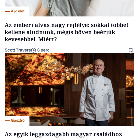
A jó élet
Az emberi alvás nagy rejtélye: sokkal többet
kellene aludnunk, mégis bőven beérjük
kevesebbel. Miért?
Scott Travers
6 perc
Gasztró
Az egyik leggazdagabb magyar családhoz