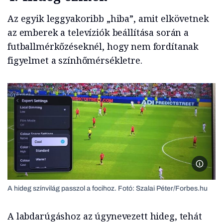
Az egyik leggyakoribb „hiba”, amit elkövetnek
az emberek a televíziók beállítása során a
futballmérkőzéseknél, hogy nem fordítanak
figyelmet a színhőmérsékletre.
Szalai 
A hideg színvilág passzol a focihoz. Fotó: Szalai Péter/Forbes.hu
A labdarúgáshoz az úgynevezett hideg, tehát