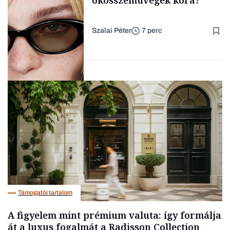
Szalai Péter
7 perc
Forbes-sztori
AI
Támogatói tartalom
A figyelem mint prémium valuta: így formálja
át a luxus fogalmát a Radisson Collection