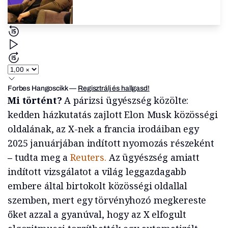
Forbes Hangoscikk
—
Regisztrálj és hallgasd!
Mi történt?
A párizsi ügyészség közölte:
kedden házkutatás zajlott Elon Musk közösségi
oldalának, az X-nek a francia irodáiban egy
2025 januárjában indított nyomozás részeként
–
tudta meg a
Reuters.
Az ügyészség amiatt
indított vizsgálatot a világ leggazdagabb
embere által birtokolt közösségi oldallal
szemben, mert egy törvényhozó megkereste
őket azzal a gyanúval, hogy az X elfogult