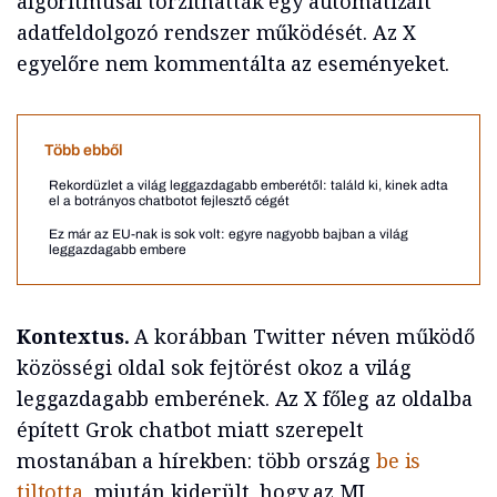
algoritmusai torzíthatták egy automatizált
adatfeldolgozó rendszer működését. Az X
egyelőre nem kommentálta az eseményeket.
Több ebből
Rekordüzlet a világ leggazdagabb emberétől: találd ki, kinek adta
el a botrányos chatbotot fejlesztő cégét
Ez már az EU-nak is sok volt: egyre nagyobb bajban a világ
leggazdagabb embere
Kontextus.
A korábban Twitter néven működő
közösségi oldal sok fejtörést okoz a világ
leggazdagabb emberének. Az X főleg az oldalba
épített Grok chatbot miatt szerepelt
mostanában a hírekben: több ország
be is
tiltott
a
, miután kiderült, hogy az MI