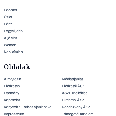
Podcast
Üzlet
Pénz
Legyél jobb
A jó élet
Women
Napi címlap
Oldalak
A magazin
Médiaajanlat
Előfizetés
Előfizetői ÁSZF
Esemény
ÁSZF Melléklet
Kapcsolat
Hirdetési ÁSZF
Könyvek a Forbes ajánlásával
Rendezveny ÁSZF
Impresszum
Támogatói tartalom