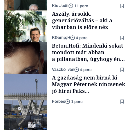
lett az igazi családi
Kis Judit
11 perc
fűszersztori
Aszály, ársokk,
generációváltás – aki a
viharban is előre néz
K&amp;H
4 perc
Családi
Beton.Hofi: Mindenki sokat
vállalkozások
mondott már abban
a pillanatban, úgyhogy én
a legsarkosabb
Vaszkó Iván
4 perc
gondolataimat akartam
TÁMOGATÓI
A gazdaság nem bírná ki –
TARTALOM
kimondani
Magyar Péternek nincsenek
jó hírei Paks
újraindításáról
Forbes
1 perc
Forbes-sztori