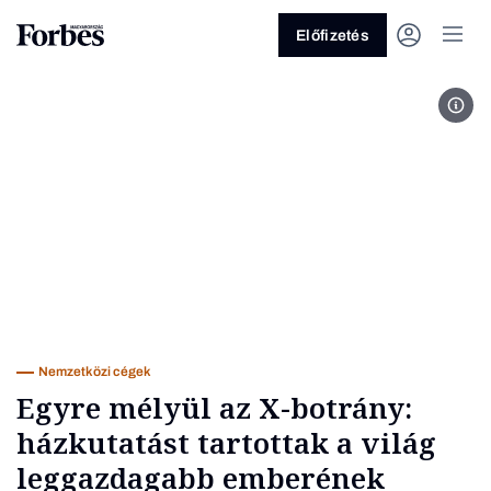
Előfizetés
MTI
Vagy fedezze fel a következő
témákat
Üzlet
Pénz
Zöld
Legyél jobb!
Nemzetközi cégek
Egyre mélyül az X-botrány:
házkutatást tartottak a világ
leggazdagabb emberének