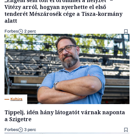
Vitézy arról, hogyan nyerhette el első
tenderét Mészárosék cége a Tisza-kormány
alatt
Forbes
2 perc
Kultúra
Tippelj, idén hány látogatót várnak naponta
a Szigetre
Forbes
3 perc