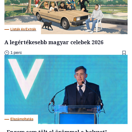
Listák és Extrák
A legértékesebb magyar celebek 2026
1 perc
Elszámoltatás
„Engem sem tölt el örömmel a helyzet” –