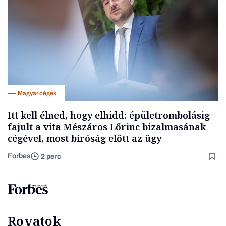
Magyar cégek
Itt kell élned, hogy elhidd: épületrombolásig
fajult a vita Mészáros Lőrinc bizalmasának
cégével, most bíróság előtt az ügy
Forbes
2 perc
Rovatok