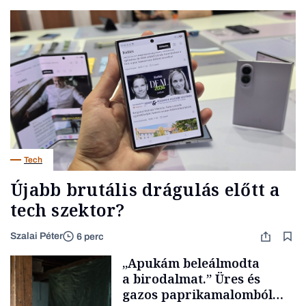
Tech
Újabb brutális drágulás előtt a
tech szektor?
Szalai Péter
6 perc
„Apukám beleálmodta
a birodalmat.” Üres és
gazos paprikamalomból