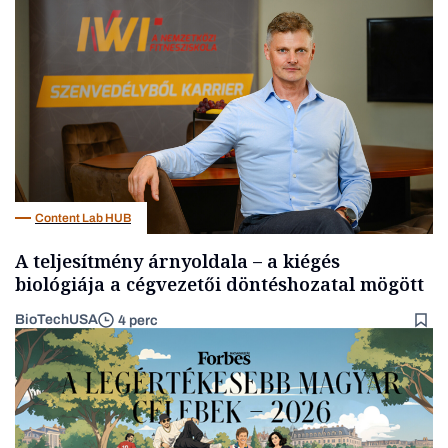
Energia
Content Lab HUB
A teljesítmény árnyoldala – a kiégés
biológiája a cégvezetői döntéshozatal mögött
BioTechUSA
4 perc