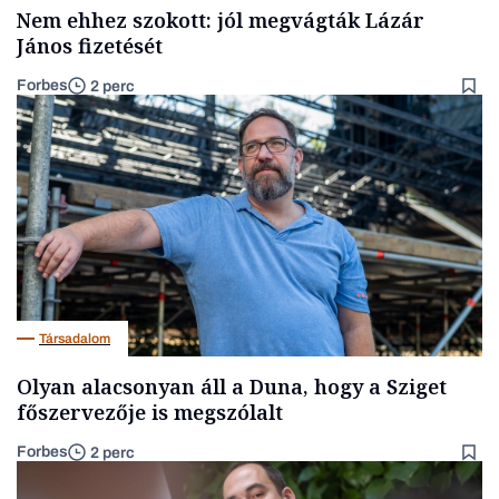
Nem ehhez szokott: jól megvágták Lázár
János fizetését
Forbes
2 perc
Társadalom
Olyan alacsonyan áll a Duna, hogy a Sziget
főszervezője is megszólalt
Forbes
2 perc