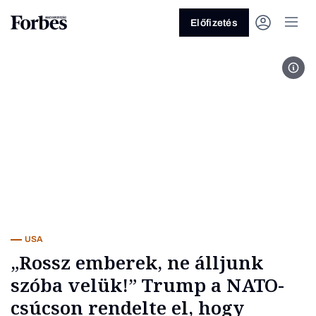
Előfizetés
Fotó
Vagy fedezze fel a következő
témákat
Üzlet
Pénz
Zöld
Legyél jobb!
USA
„Rossz emberek, ne álljunk
szóba velük!” Trump a NATO-
csúcson rendelte el, hogy