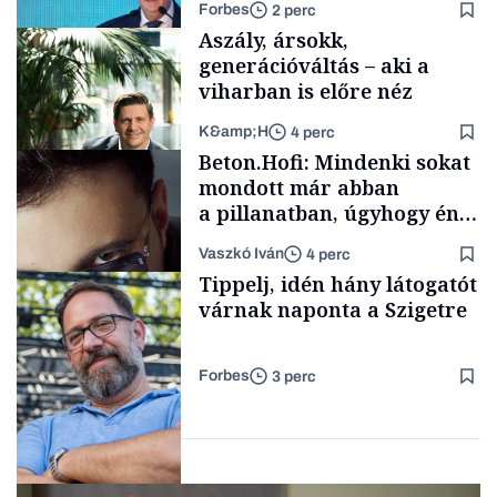
Forbes
2 perc
Tisza-kormány alatt
Aszály, ársokk,
generációváltás – aki a
viharban is előre néz
K&amp;H
4 perc
Elszámoltatás
Beton.Hofi: Mindenki sokat
mondott már abban
a pillanatban, úgyhogy én
a legsarkosabb
Vaszkó Iván
4 perc
gondolataimat akartam
TÁMOGATÓI
Tippelj, idén hány látogatót
TARTALOM
kimondani
várnak naponta a Szigetre
Forbes
3 perc
Forbes-sztori