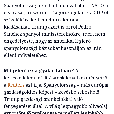
Spanyolország nem hajlandó vállalni a NATO új
elvárását, miszerint a tagországoknak a GDP öt
százalékára kell emelniük katonai
kiadásaikat. Trump azért is orrol Pedro
Sanchez spanyol miniszterelnökre, mert nem
engedélyezte, hogy az amerikai légierő
spanyolországi bázisokat használjon az Irán
elleni műveletéhez.
Mit jelent ez a gyakorlatban?
A
kereskedelem leállításának következményeiről
a
Reuters
azt írja: Spanyolország – más európai
gazdaságokhoz képest – kevésbé sebezhető
Trump gazdasági szankciókkal való
fenyegetései által. A világ legnagyobb olívaolaj-
exportőre fő tevékenysége mellett leginkább