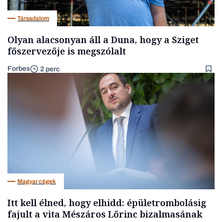
Társadalom
Olyan alacsonyan áll a Duna, hogy a Sziget
főszervezője is megszólalt
Forbes
2 perc
Magyar cégek
Itt kell élned, hogy elhidd: épületrombolásig
fajult a vita Mészáros Lőrinc bizalmasának