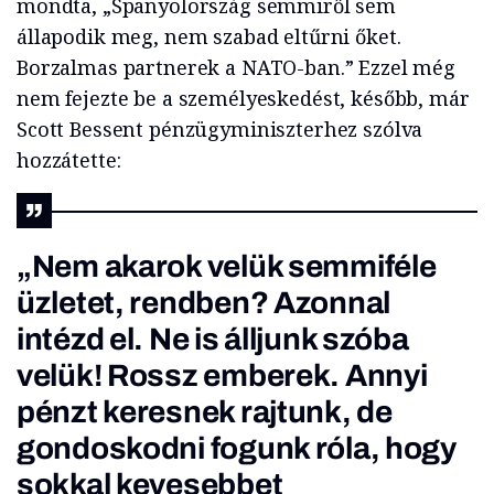
mondta, „Spanyolország semmiről sem
állapodik meg, nem szabad eltűrni őket.
Borzalmas partnerek a NATO-ban.” Ezzel még
nem fejezte be a személyeskedést, később, már
Scott Bessent pénzügyminiszterhez szólva
hozzátette:
„Nem akarok velük semmiféle
üzletet, rendben? Azonnal
intézd el. Ne is álljunk szóba
velük! Rossz emberek. Annyi
pénzt keresnek rajtunk, de
gondoskodni fogunk róla, hogy
sokkal kevesebbet