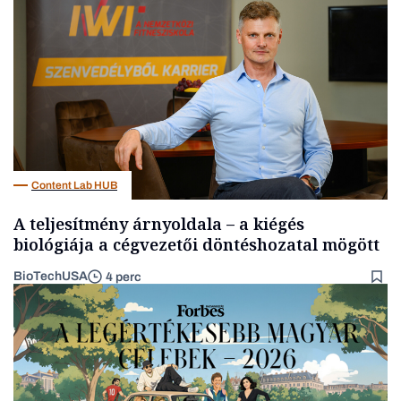
Kultúra
Content Lab HUB
A teljesítmény árnyoldala – a kiégés
biológiája a cégvezetői döntéshozatal mögött
BioTechUSA
4 perc