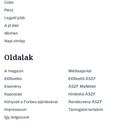
Üzlet
Pénz
Legyél jobb
A jó élet
Women
Napi címlap
Oldalak
A magazin
Médiaajanlat
Előfizetés
Előfizetői ÁSZF
Esemény
ÁSZF Melléklet
Kapcsolat
Hirdetési ÁSZF
Könyvek a Forbes ajánlásával
Rendezveny ÁSZF
Impresszum
Támogatói tartalom
Így dolgozunk