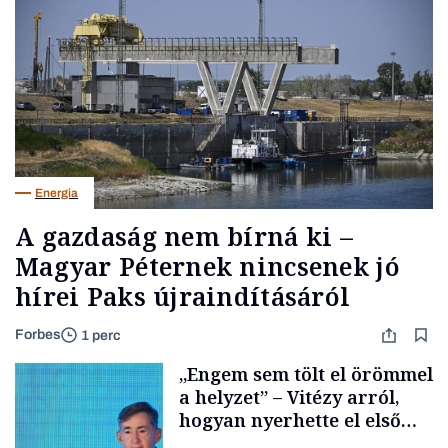
Energia
A gazdaság nem bírná ki –
Magyar Péternek nincsenek jó
hírei Paks újraindításáról
Forbes
1 perc
„Engem sem tölt el örömmel
a helyzet” – Vitézy arról,
hogyan nyerhette el első
tenderét Mészárosék cége a