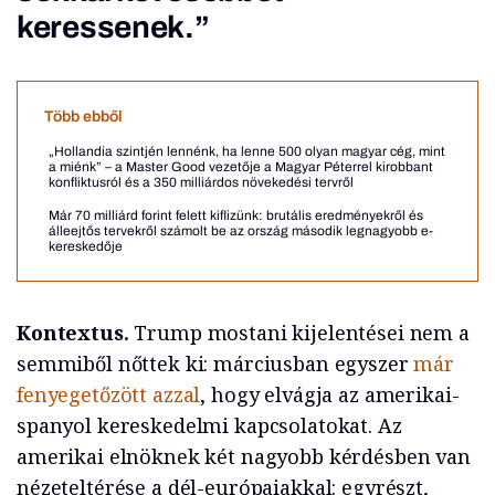
keressenek.”
Több ebből
„Hollandia szintjén lennénk, ha lenne 500 olyan magyar cég, mint
a miénk” – a Master Good vezetője a Magyar Péterrel kirobbant
konfliktusról és a 350 milliárdos növekedési tervről
Már 70 milliárd forint felett kiflizünk: brutális eredményekről és
álleejtős tervekről számolt be az ország második legnagyobb e-
kereskedője
Kontextus.
Trump mostani kijelentései nem a
semmiből nőttek ki: márciusban egyszer
már
fenyegetőzött azzal
, hogy elvágja az amerikai-
spanyol kereskedelmi kapcsolatokat. Az
amerikai elnöknek két nagyobb kérdésben van
nézeteltérése a dél-európaiakkal: egyrészt,