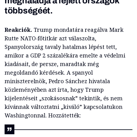
meghaladja a fejlett országok
többségéét.
Reakciók.
Trump mondatára reagálva Mark
Rutte NATO-főtitkár azt válaszolta,
Spanyolország tavaly hatalmas lépést tett,
amikor a GDP 2 százalékára emelte a védelmi
kiadásait, de persze, maradtak még
megoldandó kérdések. A spanyol
miniszterelnök, Pedro Sánchez hivatala
közleményében azt írta, hogy Trump
kijelentéseit „szokásosnak” tekintik, és nem
kívánnak változtatni „kiváló” kapcsolatukon
Washingtonnal. Hozzátették: