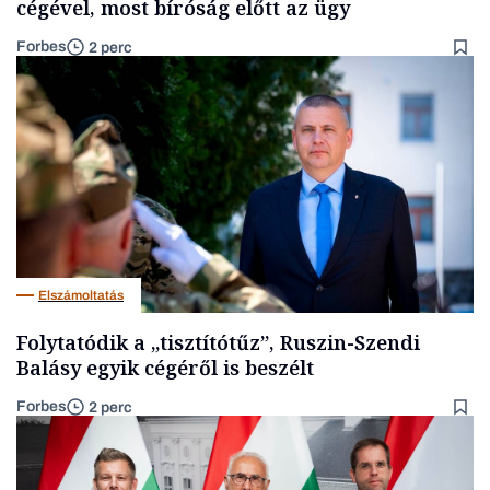
cégével, most bíróság előtt az ügy
Forbes
2 perc
Elszámoltatás
Folytatódik a „tisztítótűz”, Ruszin-Szendi
Balásy egyik cégéről is beszélt
Forbes
2 perc