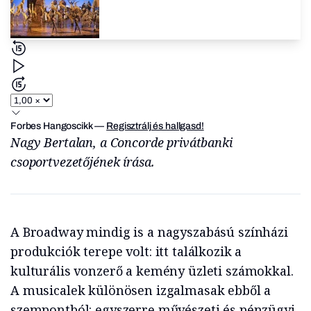
Forbes Hangoscikk
—
Regisztrálj és hallgasd!
Nagy Bertalan, a Concorde privátbanki
csoportvezetőjének írása.
A Broadway mindig is a nagyszabású színházi
produkciók terepe volt: itt találkozik a
kulturális vonzerő a kemény üzleti számokkal.
A musicalek különösen izgalmasak ebből a
szempontból: egyszerre művészeti és pénzügyi