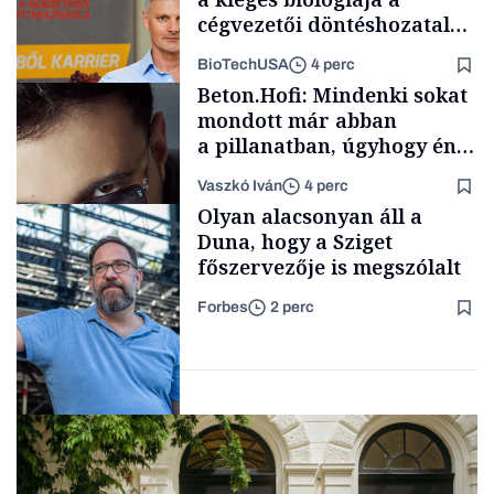
cégvezetői döntéshozatal
mögött
BioTechUSA
4 perc
Politika
Beton.Hofi: Mindenki sokat
mondott már abban
a pillanatban, úgyhogy én
a legsarkosabb
Vaszkó Iván
4 perc
gondolataimat akartam
Content Lab HUB
Olyan alacsonyan áll a
kimondani
Duna, hogy a Sziget
főszervezője is megszólalt
Forbes
2 perc
Forbes-sztori
Társadalom