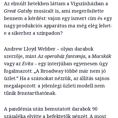
Az elmúlt hetekben láttam a Vígszínházban a
Great Gatsby
musicalt is, ami megerősítette
bennem a kérdést: vajon egy ismert cím és egy
nagy produkciós apparátus ma még elég lehet-
e a sikerhez a színpadon?
Andrew Lloyd Webber – olyan darabok
szerzője, mint
Az operaház fantomja
, a
Macskák
vagy az
Evita
– egy interjúban egyenesen úgy
fogalmazott: „A Broadway többé már nem jó
üzlet.” Ha a számokat nézzük, az állítás sajnos
megalapozott: a jelenlegi üzleti modell nem
tűnik fenntarthatónak.
A pandémia után bemutatott darabok 90
százaléka elvitte a befektetők pénzét. A most