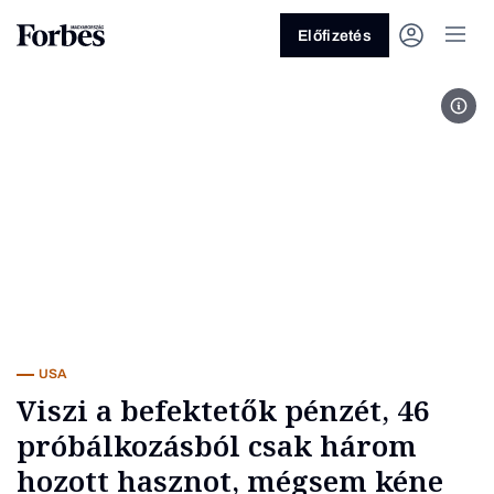
Előfizetés
Az o
Vagy fedezze fel a következő
témákat
Üzlet
Pénz
Zöld
Legyél jobb!
USA
Viszi a befektetők pénzét, 46
próbálkozásból csak három
hozott hasznot, mégsem kéne