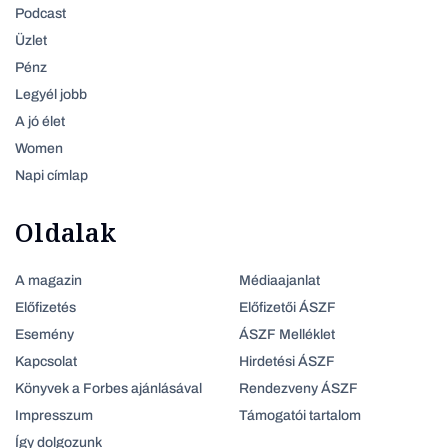
Podcast
Üzlet
Pénz
Legyél jobb
A jó élet
Women
Napi címlap
Oldalak
A magazin
Médiaajanlat
Előfizetés
Előfizetői ÁSZF
Esemény
ÁSZF Melléklet
Kapcsolat
Hirdetési ÁSZF
Könyvek a Forbes ajánlásával
Rendezveny ÁSZF
Impresszum
Támogatói tartalom
Így dolgozunk