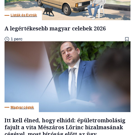
Listák és Extrák
A legértékesebb magyar celebek 2026
1 perc
Magyar cégek
Itt kell élned, hogy elhidd: épületrombolásig
fajult a vita Mészáros Lőrinc bizalmasának
cégével, most bíróság előtt az ügy