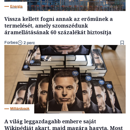
Energia
Vissza kellett fogni annak az erőműnek a
termelését, amely szomszédunk
áramellátásának 60 százalékát biztosítja
Forbes
2 perc
Milliárdosok
A világ leggazdagabb embere saját
Wikipédiát akart, majd magára hagyta. Most