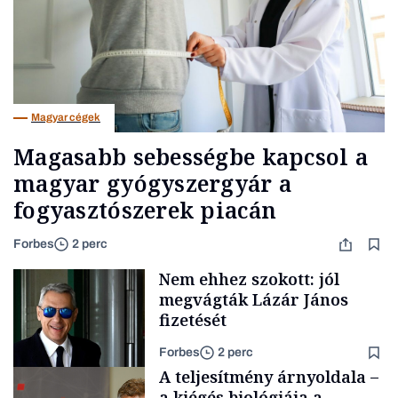
Magyar cégek
Magasabb sebességbe kapcsol a
magyar gyógyszergyár a
fogyasztószerek piacán
Forbes
2 perc
Nem ehhez szokott: jól
megvágták Lázár János
fizetését
Forbes
2 perc
A teljesítmény árnyoldala –
a kiégés biológiája a