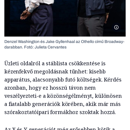
Denzel 
Denzel Washington és Jake Gyllenhaal az Othello című Broadway-
darabban. Fotó: Julieta Cervantes
Üzleti oldalról a stáblista csökkentése is
kézenfekvő megoldásnak tűnhet: kisebb
apparátus, alacsonyabb futó költségek. Kérdés
azonban, hogy ez hosszú távon nem
veszélyezteti-e a közönségélményt, különösen
a fiatalabb generációk körében, akik már más
szórakoztatóipari formákhoz szoktak hozzá.
Az X és Y generációt még erősebben kötik a