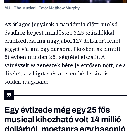
MJ – The Musical. Fotó: Matthew Murphy
Az átlagos jegyárak a pandémia előtti utolsó
évadhoz képest mindössze 3,25 százalékkal
emelkedtek, ma nagyjából 127 dollárért lehet
jegyet váltani egy darabra. Eközben az elmúlt
öt évben minden költségtétel elszállt. A
színészek és zenészek bére jelentősen nőtt, de a
díszlet, a világítás és a terembérlet ára is
sokkal magasabb.
Egy évtizede még egy 25 fős
musical kihozható volt 14 millió
dollárból, mostanra egy hasonló