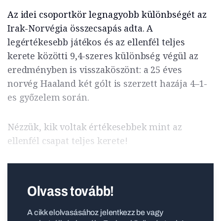
Az idei csoportkör legnagyobb különbségét az
Irak-Norvégia összecsapás adta. A
legértékesebb játékos és az ellenfél teljes
kerete közötti 9,4-szeres különbség végül az
eredményben is visszaköszönt: a 25 éves
norvég Haaland két gólt is szerzett hazája 4–1-
es győzelem során.
Nézzük, kik voltak értékesebbek mint az
ellenfél csapat teljes kerete!
Olvass tovább!
A cikk elolvasásához jelentkezz be vagy