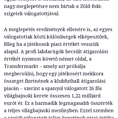
nagy meglepetésre nem bírtak a Zöld-foki-
szigetek válogatottjával.
A meglepetés eredmények ellenére is, az egyes
válogatottak közti különbségek elképesztőek,
főleg ha a játékosok piaci értékét vesszük
alapul. A profi labdarúgók becsült átigazolási
értékét nyomon követő német oldal, a
Transfermarkt – amely azt próbálja
megbecsülni, hogy egy játékosért mekkora
összeget fizetnének a klubfutball átigazolási
piacán – szerint a spanyol válogatott 26 fős
világbajnoki kerete összesen 1,22 milliárd
eurót ér. Ez a harmadik legmagasabb összérték
a teljes világbajnoki mezőnyben. Ezzel szemben
a szaúdi válogatott teljes keretének piaci értéke