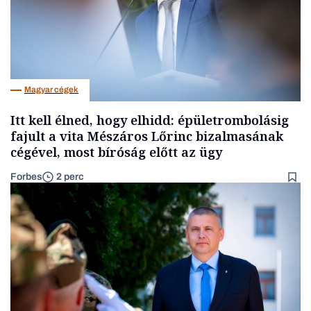
Magyar cégek
Itt kell élned, hogy elhidd: épületrombolásig
fajult a vita Mészáros Lőrinc bizalmasának
cégével, most bíróság előtt az ügy
Forbes
2 perc