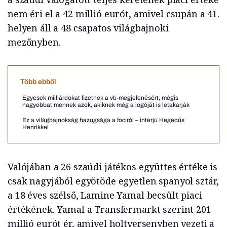
nem éri el a 42 millió eurót, amivel csupán a 41.
helyen áll a 48 csapatos világbajnoki
mezőnyben.
Több ebből
Egyesek milliárdokat fizetnek a vb-megjelenésért, mégis
nagyobbat mennek azok, akiknek még a logóját is letakarják
Ez a világbajnokság hazugsága a fociról – interjú Hegedűs
Henrikkel
Valójában a 26 szaúdi játékos együttes értéke is
csak nagyjából egyötöde egyetlen spanyol sztár,
a 18 éves szélső, Lamine Yamal becsült piaci
értékének. Yamal a Transfermarkt szerint 201
millió eurót ér, amivel holtversenyben vezeti a