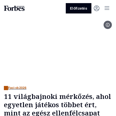
Előfizetés
Fotó
Vagy fedezze fel a következő
témákat
Üzlet
Pénz
Zöld
Legyél jobb!
Foci-vb 2026
11 világbajnoki mérkőzés, ahol
egyetlen játékos többet ért,
mint az egész ellenfélcsapat