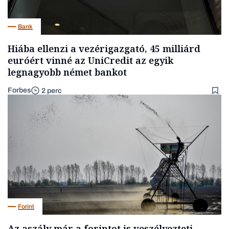
Bank
Hiába ellenzi a vezérigazgató, 45 milliárd
euróért vinné az UniCredit az egyik
legnagyobb német bankot
Forbes
2 perc
Forint
Az aszály már a forintot is veszélyezteti,