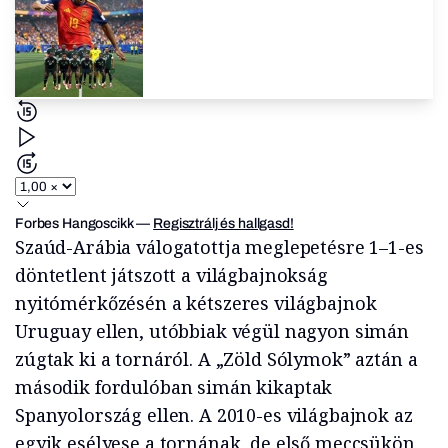
Forbes Hangoscikk
—
Regisztrálj és hallgasd!
Szaúd-Arábia válogatottja meglepetésre 1–1-es
döntetlent játszott a világbajnokság
nyitómérkőzésén a kétszeres világbajnok
Uruguay ellen, utóbbiak végül nagyon simán
zúgtak ki a tornáról. A „Zöld Sólymok” aztán a
második fordulóban simán kikaptak
Spanyolország ellen. A 2010-es világbajnok az
egyik esélyese a tornának, de első meccsükön