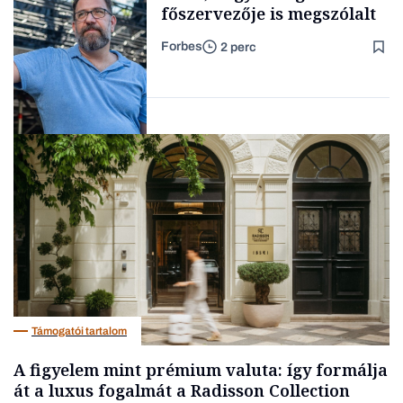
főszervezője is megszólalt
Forbes
2 perc
Forbes-sztori
Társadalom
Támogatói tartalom
A figyelem mint prémium valuta: így formálja
át a luxus fogalmát a Radisson Collection