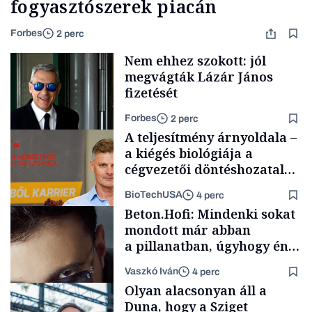
fogyasztószerek piacán
Forbes
2 perc
Nem ehhez szokott: jól
megvágták Lázár János
fizetését
Forbes
2 perc
A teljesítmény árnyoldala –
a kiégés biológiája a
cégvezetői döntéshozatal
mögött
BioTechUSA
4 perc
Politika
Beton.Hofi: Mindenki sokat
mondott már abban
a pillanatban, úgyhogy én
a legsarkosabb
Vaszkó Iván
4 perc
gondolataimat akartam
Content Lab HUB
Olyan alacsonyan áll a
kimondani
Duna, hogy a Sziget