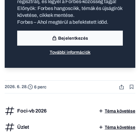
regisztrálj, és legyél a Forbes-közösség tagja!
Előnyök: Forbes hangoscikk, témák és újságírók
követése, cikkek mentése.
Forbes – Ahol megtérül a befektetett időd.
Bejelentkezés
További információk
2026. 6. 28.
6 perc
Foci-vb 2026
Téma követése
Üzlet
Téma követése