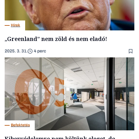
Hírek
„Greenland” nem zöld és nem eladó!
2025. 3. 31.
4 perc
Befektetés
Kibervédelemre nem költünk eleget, de