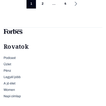
1
2
…
4
Rovatok
Podcast
Üzlet
Pénz
Legyél jobb
A jó élet
Women
Napi címlap