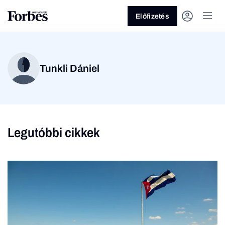
Előfizetés
Tunkli Dániel
Legutóbbi cikkek
Vagy fedezze fel a
Üzlet
Pénz