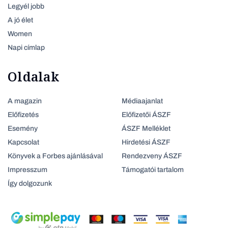
Legyél jobb
A jó élet
Women
Napi címlap
Oldalak
A magazin
Médiaajanlat
Előfizetés
Előfizetői ÁSZF
Esemény
ÁSZF Melléklet
Kapcsolat
Hirdetési ÁSZF
Könyvek a Forbes ajánlásával
Rendezveny ÁSZF
Impresszum
Támogatói tartalom
Így dolgozunk