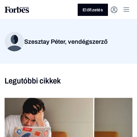
Előfizetés
Szesztay Péter, vendégszerző
Legutóbbi cikkek
Vagy fedezze fel a
Üzlet
Pénz