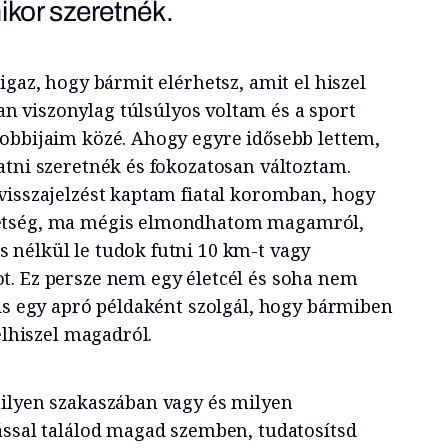
ikor szeretnék.
igaz, hogy bármit elérhetsz, amit el hiszel
viszonylag túlsúlyos voltam és a sport
obbijaim közé. Ahogy egyre idősebb lettem,
atni szeretnék és fokozatosan változtam.
visszajelzést kaptam fiatal koromban, hogy
etség, ma mégis elmondhatom magamról,
nélkül le tudok futni 10 km-t vagy
. Ez persze nem egy életcél és soha nem
gis egy apró példaként szolgál, hogy bármiben
elhiszel magadról.
ilyen szakaszában vagy és milyen
ással találod magad szemben, tudatosítsd