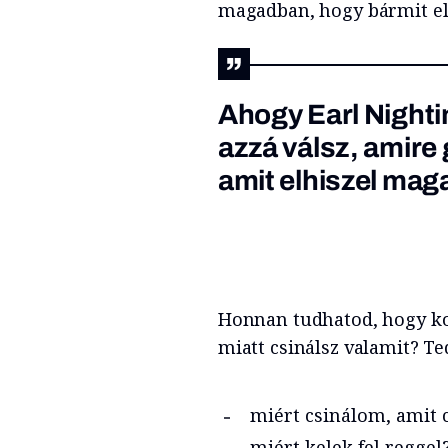
magadban, hogy bármit el
Ahogy Earl Night
azzá válsz, amire
amit elhiszel mag
Honnan tudhatod, hogy kon
miatt csinálsz valamit? T
miért csinálom, amit 
miért kelek fel reggel