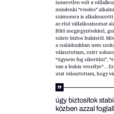
ismeretlen volt a vállalko
mindenki “rendes” alkalma
számomra is alkalmazotti 
az első vállalkozásomat a
féltő megjegyzésekkel, go
szinte biztos bukástól. Mi
a családunkban nem szoká
választottam, ezért sokszo
“úgysem fog sikerülni”, “
van a bukás veszélye”… Ezz
utat választottam, hogy vá
úgy biztosítok sta
közben azzal foglal