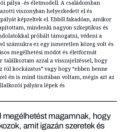
zói pálya -és életmodell. A családomban
zotti viszonyban helyezkedett el és
pályát képzeltek el. Ebből fakadóan, amikor
lapítottam, mindenki nagyon szkeptikus és
ndolatokkal próbált támogatni, védeni a
vel számukra ez egy ismeretlen közeg volt és
sos megélhetési módot és életformát
r találkoztam azzal a visszajelzéssel, hogy
ez túl kockázatos” vagy hogy “ebben benne
el én is mind tisztában voltam, mégis azt az
llalkozói pályára lépek és
bil megélhetést magamnak, hogy
kozok, amit igazán szeretek és