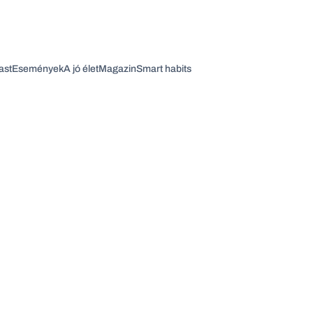
ast
Események
A jó élet
Magazin
Smart habits
Vagy fedezze fel a következő témákat
Üzlet
Pénz
Zöld
Legyél jobb!