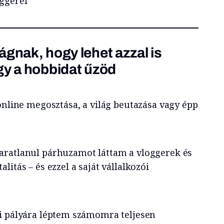
ggerei
ágnak, hogy lehet azzal is
gy a hobbidat űzöd
online megosztása, a világ beutazása vagy épp
aratlanul párhuzamot láttam a vloggerek és
itás – és ezzel a saját vállalkozói
i pályára léptem számomra teljesen