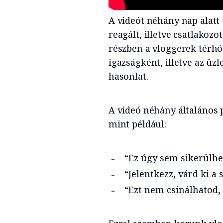
A videót néhány nap alatt
reagált, illetve csatlakoz
részben a vloggerek térhó
igazságként, illetve az üzl
hasonlat.
A videó néhány általános 
mint például:
“Ez úgy sem sikerülhe
“Jelentkezz, várd ki a 
“Ezt nem csinálhatod,