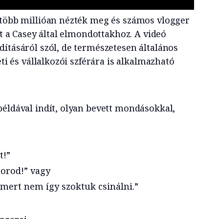
 több millióan nézték meg és számos vlogger
ott a Casey által elmondottakhoz.
A videó
dításáról szól, de természetesen általános
eti és vállalkozói szférára is alkalmazható
példával indít, olyan bevett mondásokkal,
t!”
sorod!” vagy
 mert nem így szoktuk csinálni.”