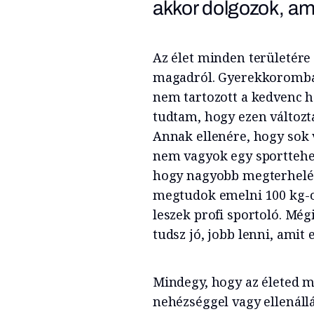
akkor dolgozok, am
Az élet minden területére 
magadról.
Gyerekkoromban 
nem tartozott a kedvenc h
tudtam, hogy ezen változt
Annak ellenére, hogy sok 
nem vagyok egy sportteh
hogy nagyobb megterhelés 
megtudok emelni 100 kg-ot
leszek profi sportoló. Mé
tudsz jó, jobb lenni, amit 
Mindegy, hogy az életed m
nehézséggel vagy ellenáll