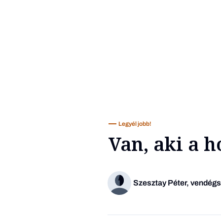
Legyél jobb!
Van, aki a h
Szesztay Péter, vendég