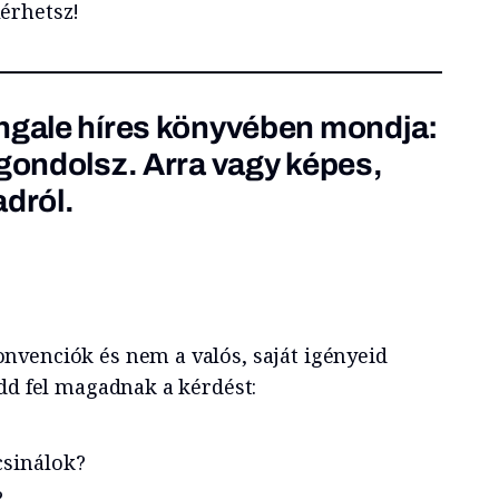
érhetsz!
ingale
híres könyvében
mondja:
 gondolsz. Arra vagy képes,
adról.
venciók és nem a valós, saját igényeid
edd fel magadnak a kérdést:
csinálok?
?