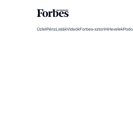
Üzlet
Pénz
Listák
Videók
Forbes-sztori
Hírlevelek
Podc