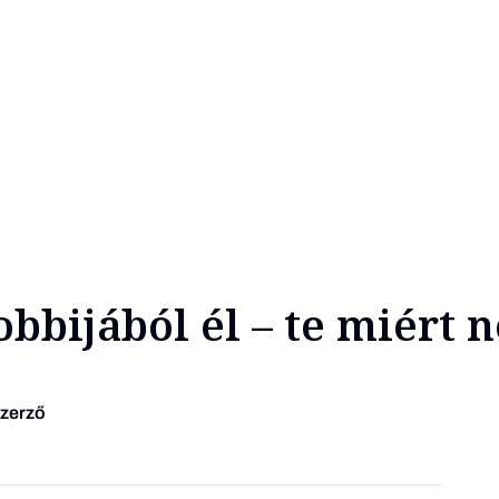
obbijából él – te miért 
szerző