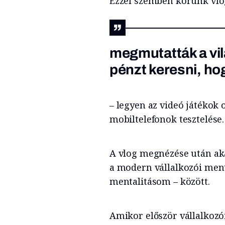
Ezzel szemben
korunk vlo
megmutatták a vil
pénzt keresni, ho
– legyen az videó játékok 
mobiltelefonok tesztelése.
A vlog megnézése után ak
a modern vállalkozói mental
mentalitásom – között.
Amikor először vállalkozó