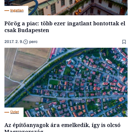
Ingatlan
Pörög a piac: több ezer ingatlant bontottak el
csak Budapesten
2017. 2. 9.
perc
Üzlet
Az építőanyagok ára emelkedik, így is olcsó
Magyarország