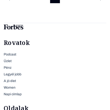
Rovatok
Podcast
Üzlet
Pénz
Legyél jobb
A jó élet
Women
Napi címlap
Oldalak