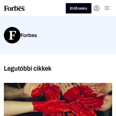
Előfizetés
Forbes
Legutóbbi cikkek
Vagy fedezze fel a
Üzlet
Pénz