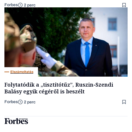
Forbes
2 perc
Elszámoltatás
Folytatódik a „tisztítótűz”, Ruszin-Szendi
Balásy egyik cégéről is beszélt
Forbes
2 perc