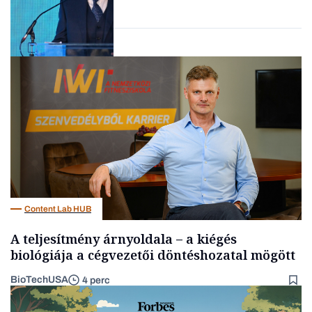
Elszámoltatás
Content Lab HUB
A teljesítmény árnyoldala – a kiégés
biológiája a cégvezetői döntéshozatal mögött
BioTechUSA
4 perc