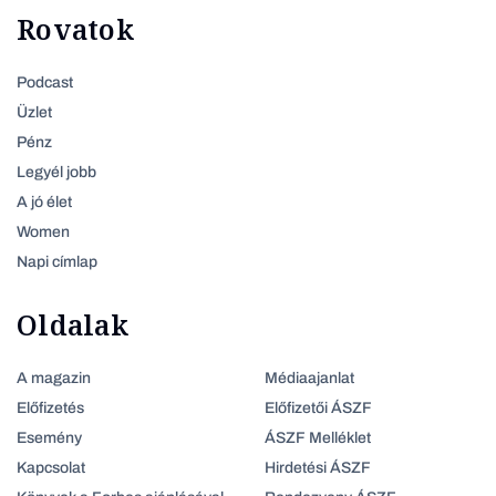
Rovatok
Podcast
Üzlet
Pénz
Legyél jobb
A jó élet
Women
Napi címlap
Oldalak
A magazin
Médiaajanlat
Előfizetés
Előfizetői ÁSZF
Esemény
ÁSZF Melléklet
Kapcsolat
Hirdetési ÁSZF