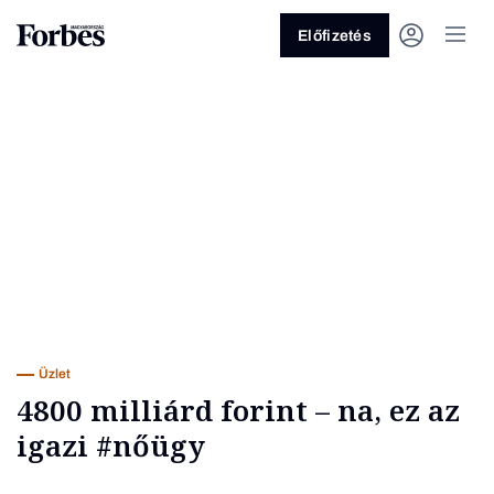
Előfizetés
Vagy fedezze fel a következő
témákat
Üzlet
Pénz
Zöld
Legyél jobb!
Üzlet
4800 milliárd forint – na, ez az
igazi #nőügy