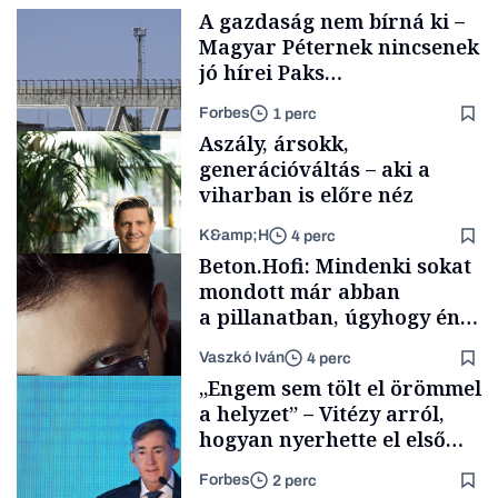
A gazdaság nem bírná ki –
Magyar Péternek nincsenek
jó hírei Paks
újraindításáról
Forbes
1 perc
Aszály, ársokk,
generációváltás – aki a
viharban is előre néz
K&amp;H
4 perc
Energia
Beton.Hofi: Mindenki sokat
mondott már abban
a pillanatban, úgyhogy én
a legsarkosabb
Vaszkó Iván
4 perc
gondolataimat akartam
TÁMOGATÓI
„Engem sem tölt el örömmel
TARTALOM
kimondani
a helyzet” – Vitézy arról,
hogyan nyerhette el első
tenderét Mészárosék cége a
Forbes
2 perc
Tisza-kormány alatt
Forbes-sztori