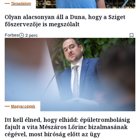
Társadalom
Olyan alacsonyan áll a Duna, hogy a Sziget
főszervezője is megszólalt
Forbes
2 perc
Magyar cégek
Itt kell élned, hogy elhidd: épületrombolásig
fajult a vita Mészáros Lőrinc bizalmasának
cégével, most bíróság előtt az ügy