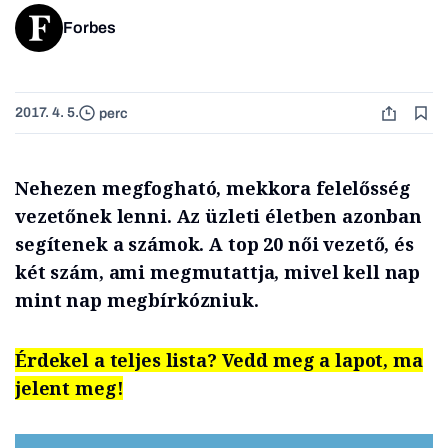
Forbes
2017. 4. 5.
perc
Nehezen megfogható, mekkora felelősség
vezetőnek lenni. Az üzleti életben azonban
segítenek a számok. A top 20 női vezető, és
két szám, ami megmutattja, mivel kell nap
mint nap megbírkózniuk.
Érdekel a teljes lista? Vedd meg a lapot, ma
jelent meg!