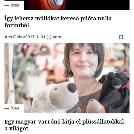
Üzlet
Így lehetsz milliókat kereső pilóta nulla
forintból
Ács Gábor
2017. 1. 31.
perc
Üzlet
Egy magyar varrónő látja el plüssállatokkal
a világot