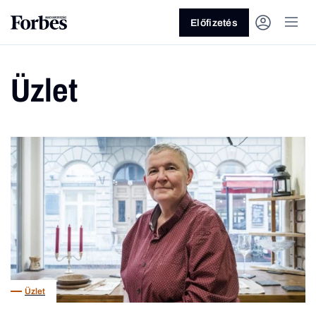
Előfizetés
Üzlet
Vagy fedezze fel a következő
témákat
Üzlet
Pénz
Zöld
Legyél jobb!
Üzlet