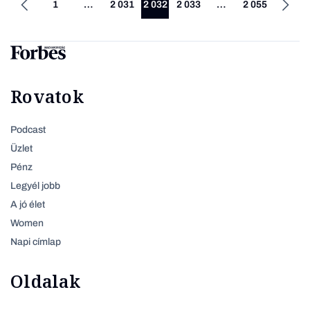
1
…
2 031
2 032
2 033
…
2 055
Rovatok
Podcast
Üzlet
Pénz
Legyél jobb
A jó élet
Women
Napi címlap
Oldalak