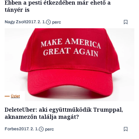
Ebben a pesti étkezdében már ehető a
tányér is
Nagy Zsolt
2017. 2. 1.
perc
Üzlet
DeleteUber: aki együttműködik Trumppal,
aknamezőn találja magát?
Forbes
2017. 2. 1.
perc