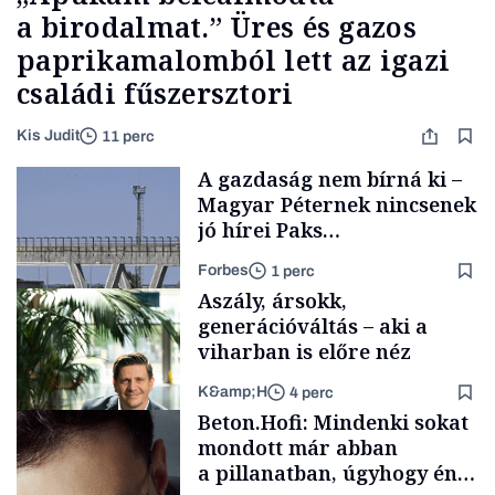
a birodalmat.” Üres és gazos
paprikamalomból lett az igazi
családi fűszersztori
Kis Judit
11 perc
A gazdaság nem bírná ki –
Magyar Péternek nincsenek
jó hírei Paks
újraindításáról
Forbes
1 perc
Aszály, ársokk,
generációváltás – aki a
viharban is előre néz
K&amp;H
4 perc
Energia
Beton.Hofi: Mindenki sokat
mondott már abban
a pillanatban, úgyhogy én