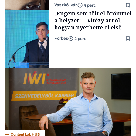
a legsarkosabb
Vaszkó Iván
4 perc
gondolataimat akartam
TÁMOGATÓI
„Engem sem tölt el örömmel
TARTALOM
kimondani
a helyzet” – Vitézy arról,
hogyan nyerhette el első
tenderét Mészárosék cége a
Forbes
2 perc
Tisza-kormány alatt
Forbes-sztori
Elszámoltatás
Content Lab HUB