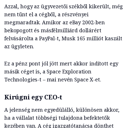
Azzal, hogy az ügyvezetői székből kikerült, még
nem tűnt el a cégből, a részvényei
megmaradtak. Amikor az eBay 2002-ben
bekopogott és másfélmilliárd dollárért
felvásárolta a PayPal-t, Musk 165 milliót kaszált
az ügyleten.
Ez a pénz pont jól jött mert akkor indított egy
másik céget is, a Space Exploration
Technologies-t – mai nevén Space X-et.
Kirúgni egy CEO-t
A jelenség nem egyedülálló, különösen akkor,
ha a vállalat többségi tulajdona befektetők
kezében van. A cég igazgatótanácsa dönthet