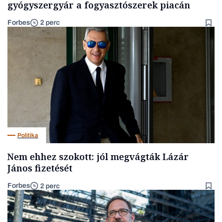
gyógyszergyár a fogyasztószerek piacán
Forbes
2 perc
Politika
Nem ehhez szokott: jól megvágták Lázár
János fizetését
Forbes
2 perc