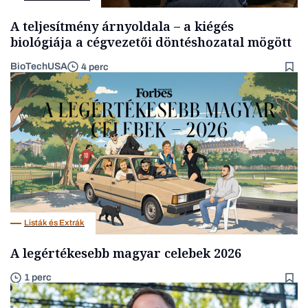
A teljesítmény árnyoldala – a kiégés
biológiája a cégvezetői döntéshozatal mögött
BioTechUSA
4 perc
Listák és Extrák
A legértékesebb magyar celebek 2026
1 perc