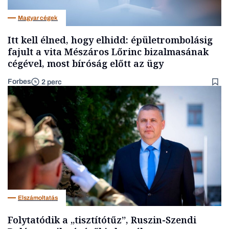
Magyar cégek
Itt kell élned, hogy elhidd: épületrombolásig
fajult a vita Mészáros Lőrinc bizalmasának
cégével, most bíróság előtt az ügy
Forbes
2 perc
Elszámoltatás
Folytatódik a „tisztítótűz”, Ruszin-Szendi