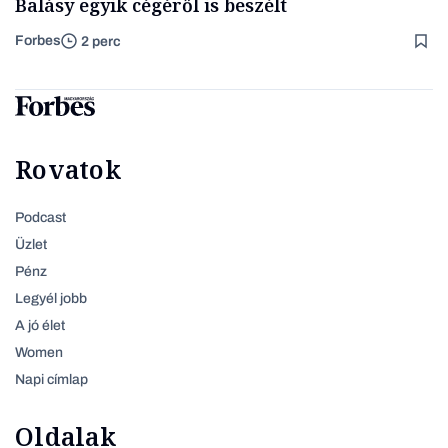
Balásy egyik cégéről is beszélt
Forbes
2 perc
Rovatok
Podcast
Üzlet
Pénz
Legyél jobb
A jó élet
Women
Napi címlap
Oldalak