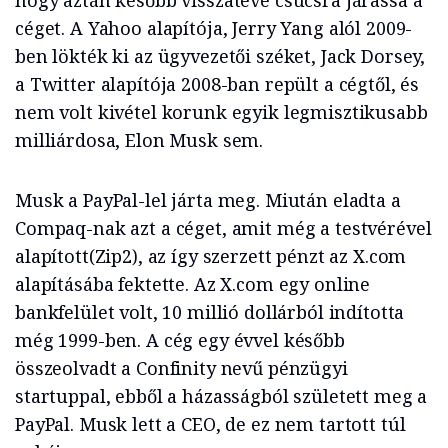
hogy aztán később visszatéve csúcsra járassa a
céget. A Yahoo alapítója, Jerry Yang alól 2009-
ben lökték ki az ügyvezetői széket, Jack Dorsey,
a Twitter alapítója 2008-ban repült a cégtől, és
nem volt kivétel korunk egyik legmisztikusabb
milliárdosa, Elon Musk sem.
Musk a PayPal-lel járta meg. Miután eladta a
Compaq-nak azt a céget, amit még a testvérével
alapított(Zip2), az így szerzett pénzt az X.com
alapításába fektette. Az X.com egy online
bankfelület volt, 10 millió dollárból indította
még 1999-ben. A cég egy évvel később
összeolvadt a Confinity nevű pénzügyi
startuppal, ebből a házasságból született meg a
PayPal. Musk lett a CEO, de ez nem tartott túl