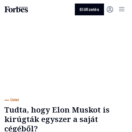
Előfizetés
Vagy fedezze fel a következő
témákat
Üzlet
Pénz
Zöld
Legyél jobb!
Üzlet
Tudta, hogy Elon Muskot is
kirúgták egyszer a saját
cégéből?