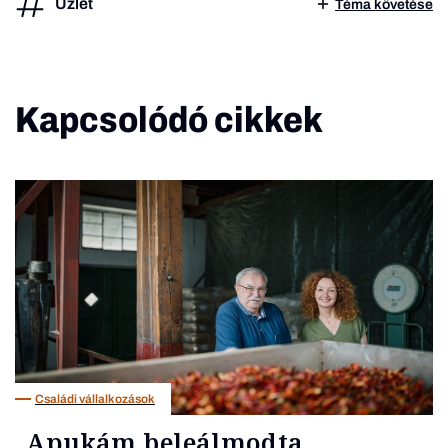
Üzlet
Téma követése
Kapcsolódó cikkek
Családi vállalkozások
„Apukám beleálmodta