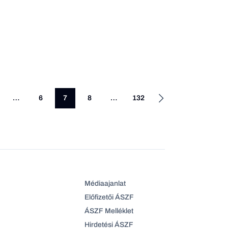
…
6
7
8
…
132
Médiaajanlat
Előfizetői ÁSZF
ÁSZF Melléklet
Hirdetési ÁSZF