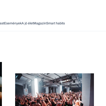
ast
Események
A jó élet
Magazin
Smart habits
Vagy fedezze fel a következő témákat
Üzlet
Pénz
Zöld
Legyél jobb!