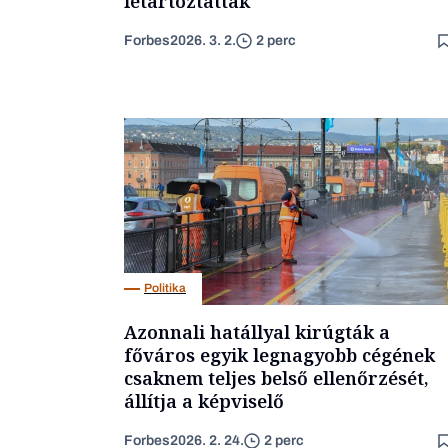
letartóztattak
Forbes
2026. 3. 2.
2 perc
Politika
Azonnali hatállyal kirúgták a
főváros egyik legnagyobb cégének
csaknem teljes belső ellenőrzését,
állítja a képviselő
Forbes
2026. 2. 24.
2 perc