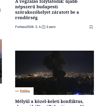
A vegzálás folytatódik: újabb
népszerű budapesti
szórakozóhelyet záratott be a
rendőrség
Forbes
2026. 3. 4.
2 perc
Politika
Mélyül a közel-keleti konfliktus,