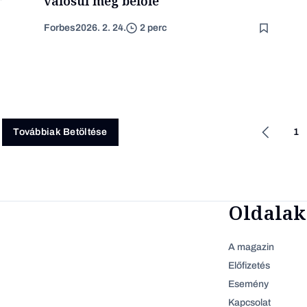
valósul meg belőle
Forbes
2026. 2. 24.
2 perc
1
Továbbiak Betöltése
Oldalak
A magazin
Előfizetés
Esemény
Kapcsolat