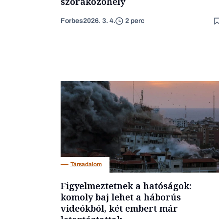
szórakozóhely
Forbes
2026. 3. 4.
2 perc
Társadalom
Figyelmeztetnek a hatóságok:
komoly baj lehet a háborús
videókból, két embert már