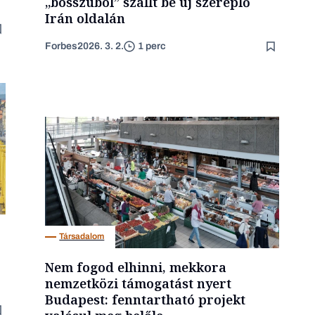
„bosszúból” szállt be új szereplő
Irán oldalán
Forbes
2026. 3. 2.
1 perc
Társadalom
Nem fogod elhinni, mekkora
nemzetközi támogatást nyert
Budapest: fenntartható projekt