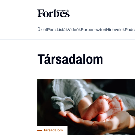
Üzlet
Pénz
Listák
Videók
Forbes-sztori
Hírlevelek
Podc
Társadalom
Társadalom