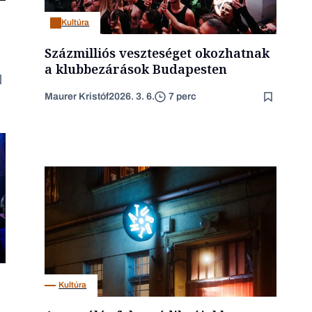
Kultúra
Százmilliós veszteséget okozhatnak
a klubbezárások Budapesten
Maurer Kristóf
2026. 3. 6.
7 perc
Kultúra