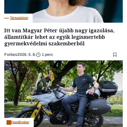
Társadalom
Itt van Magyar Péter újabb nagy igazolása,
államtitkár lehet az egyik legismertebb
gyermekvédelmi szakemberből
Forbes
2026. 5. 8.
1 perc
FeedEmber