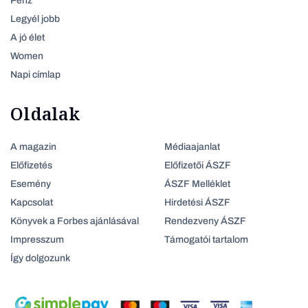
Pénz
Legyél jobb
A jó élet
Women
Napi címlap
Oldalak
A magazin
Médiaajanlat
Előfizetés
Előfizetői ÁSZF
Esemény
ÁSZF Melléklet
Kapcsolat
Hirdetési ÁSZF
Könyvek a Forbes ajánlásával
Rendezveny ÁSZF
Impresszum
Támogatói tartalom
Így dolgozunk