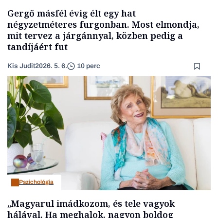
Gergő másfél évig élt egy hat
négyzetméteres furgonban. Most elmondja,
mit tervez a járgánnyal, közben pedig a
tandíjáért fut
Kis Judit
2026. 5. 6.
10 perc
Pszichológia
„Magyarul imádkozom, és tele vagyok
hálával. Ha meghalok, nagyon boldog