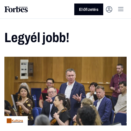
Előfizetés
Legyél jobb!
Vagy fedezze fel a következő
témákat
Üzlet
Pénz
Zöld
Legyél jobb!
Kultúra