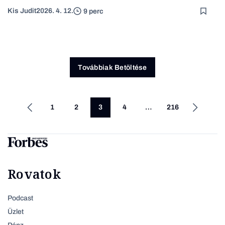
Kis Judit
2026. 4. 12.
9 perc
Továbbiak Betöltése
1
2
3
4
…
216
Rovatok
Podcast
Üzlet