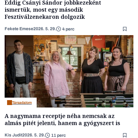
Eddig Csányi Sándor jobbkezeként
ismertük, most egy második
Fesztiválzenekaron dolgozik
Fekete Emese
2026. 5. 29.
4 perc
Társadalom
A nagymama receptje néha nemcsak az
almás pitét jelenti, hanem a gyógyszert is
Kis Judit
2026. 5. 29.
11 perc