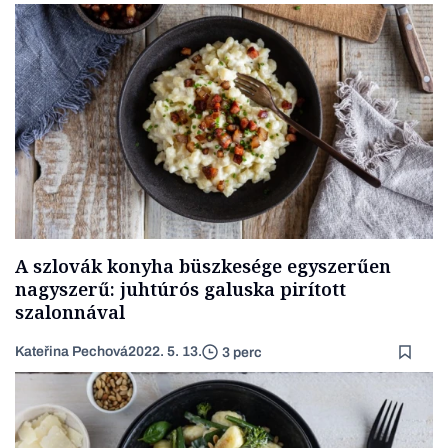
A szlovák konyha büszkesége egyszerűen
nagyszerű: juhtúrós galuska pirított
szalonnával
Kateřina Pechová
2022. 5. 13.
3 perc