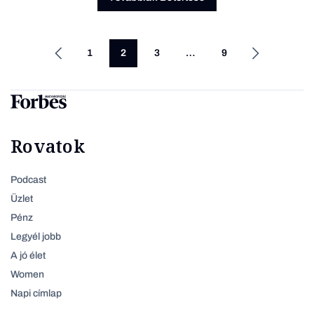
1
2
3
…
9
Rovatok
Podcast
Üzlet
Pénz
Legyél jobb
A jó élet
Women
Napi címlap