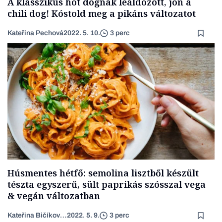
A klasszikus hot dognak leáldozott, jön a
chili dog! Kóstold meg a pikáns változatot
Kateřina Pechová
2022. 5. 10.
3 perc
Húsmentes hétfő: semolina lisztből készült
tészta egyszerű, sült paprikás szósszal vega
& vegán változatban
Kateřina Bičíková Harudová
2022. 5. 9.
3 perc