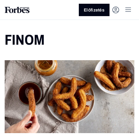
Előfizetés
FINOM
Vagy fedezze fel a következő
témákat
Üzlet
Pénz
Zöld
Legyél jobb!