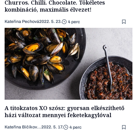
Churros. Chilli. Chocolate. Tökéletes
kombináció, maximális élvezet!
Kateřina Pechová
2022. 5. 23.
4 perc
A titokzatos XO szósz: gyorsan elkészíthető
házi változat mennyei feketekagylóval
Kateřina Bičíková Harudová
2022. 5. 17.
4 perc