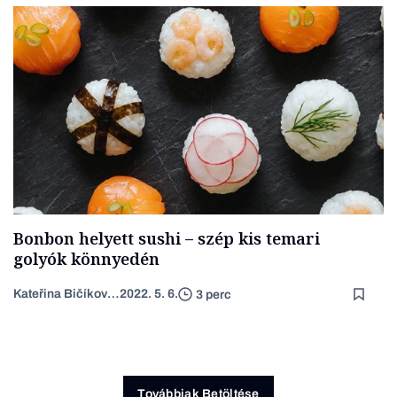
Bonbon helyett sushi – szép kis temari
golyók könnyedén
Kateřina Bičíková Harudová
2022. 5. 6.
3 perc
Továbbiak Betöltése