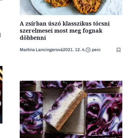
A zsírban úszó klasszikus tócsni
szerelmesei most meg fognak
döbbenni
Martina Lancingerová
2021. 12. 4.
perc