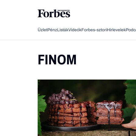
Üzlet
Pénz
Listák
Videók
Forbes-sztori
Hírlevelek
Podc
FINOM