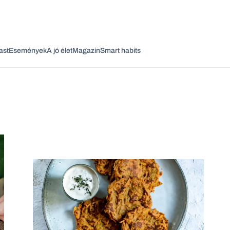
ast
Események
A jó élet
Magazin
Smart habits
Vagy fedezze fel a következő témákat
Üzlet
Pénz
Zöld
Legyél jobb!