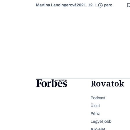
Martina Lancingerová
2021. 12. 1.
perc
Rovatok
Podcast
Üzlet
Pénz
Legyél jobb
A jó élet