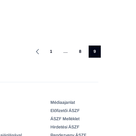
1
…
8
9
Médiaajanlat
Előfizetői ÁSZF
ÁSZF Melléklet
Hirdetési ÁSZF
ajánlásával
Rendezveny ÁSZF