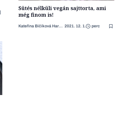
Sütés nélküli vegán sajttorta, ami
még finom is!
Kateřina Bičíková Harudová
2021. 12. 1.
perc