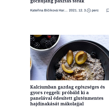
gochujang pasztás steak
Kateřina Bičíková Harudová
2021. 12. 3.
perc
Kalciumban gazdag egészséges és
gyors reggeli: próbáld ki a
panelával édesített gluténmentes
hajdinakását mákolajjal