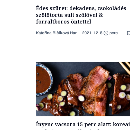
Édes szüret: dekadens, csokoládés
szőlőtorta sült szőlővel &
forraltboros öntettel
Kateřina Bičíková Harudová
2021. 12. 5.
perc
Ínyenc vacsora 15 perc alatt: koreai