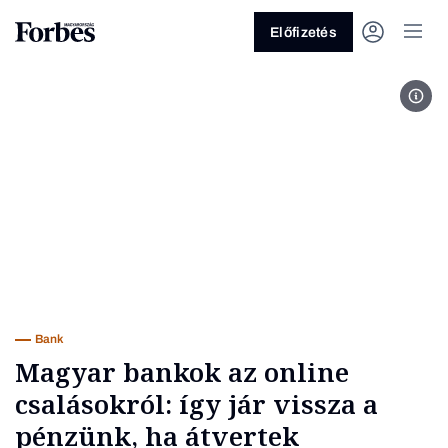
Előfizetés
Gerg
Vagy fedezze fel a következő
témákat
Üzlet
Pénz
Zöld
Legyél jobb!
Bank
Magyar bankok az online
csalásokról: így jár vissza a
pénzünk, ha átvertek