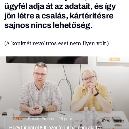
ügyfél adja át az adatait, és így
jön létre a csalás, kártérítésre
sajnos nincs lehetőség.
(A konkrét revolutos eset nem ilyen volt.)
PÉNZ
Fekete Emese
18 perc
Hogy tűnhet el 800 ezer forint hat perc alatt a