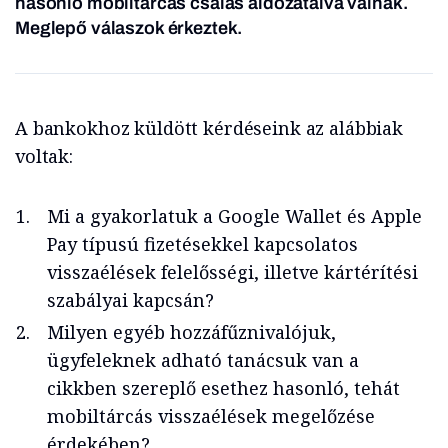
hasonló mobiltárcás csalás áldozataivá válnak.
Meglepő válaszok érkeztek.
A bankokhoz küldött kérdéseink az alábbiak
voltak:
Mi a gyakorlatuk a Google Wallet és Apple
Pay típusú fizetésekkel kapcsolatos
visszaélések felelősségi, illetve kártérítési
szabályai kapcsán?
Milyen egyéb hozzáfűznivalójuk,
ügyfeleknek adható tanácsuk van a
cikkben szereplő esethez hasonló, tehát
mobiltárcás visszaélések megelőzése
érdekében?