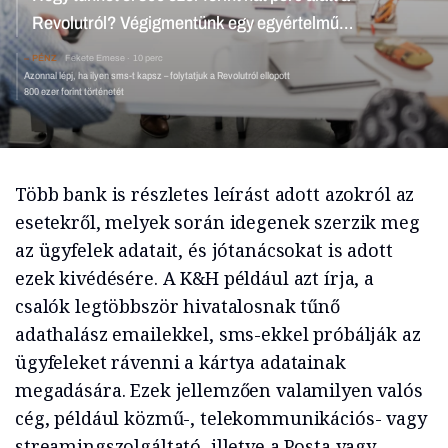
Revolutról? Végigmentünk egy egyértelmű
csalássorozaton, íme a tanulságok
PÉNZ
Fekete Emese
10 perc
Azonnal lépj, ha ilyen sms-t kapsz – folytatjuk a Revolutról ellopott
800 ezer forint történetét
Több bank is részletes leírást adott azokról az
esetekről, melyek során idegenek szerzik meg
az ügyfelek adatait, és jótanácsokat is adott
ezek kivédésére. A K&H például azt írja, a
csalók legtöbbször hivatalosnak tűnő
adathalász emailekkel, sms-ekkel próbálják az
ügyfeleket rávenni a kártya adatainak
megadására. Ezek jellemzően valamilyen valós
cég, például közmű-, telekommunikációs- vagy
streamingszolgáltató, illetve a Posta vagy