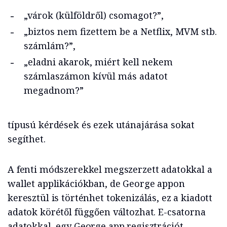
„várok (külföldről) csomagot?”,
„biztos nem fizettem be a Netflix, MVM stb.
számlám?”,
„eladni akarok, miért kell nekem
számlaszámon kívül más adatot
megadnom?”
típusú kérdések és ezek utánajárása sokat
segíthet.
A fenti módszerekkel megszerzett adatokkal a
wallet applikációkban, de George appon
keresztül is történhet tokenizálás, ez a kiadott
adatok körétől függően változhat. E-csatorna
adatokkal, egy George app regisztrációt