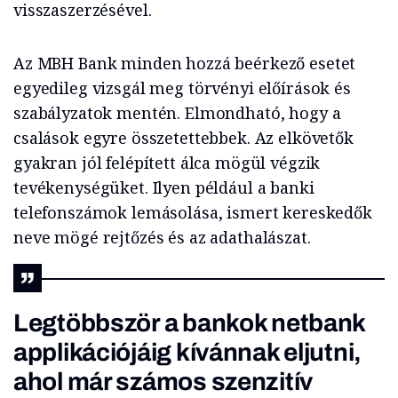
visszaszerzésével.
Az MBH Bank minden hozzá beérkező esetet
egyedileg vizsgál meg törvényi előírások és
szabályzatok mentén. Elmondható, hogy a
csalások egyre összetettebbek. Az elkövetők
gyakran jól felépített álca mögül végzik
tevékenységüket. Ilyen például a banki
telefonszámok lemásolása, ismert kereskedők
neve mögé rejtőzés és az adathalászat.
Legtöbbször a bankok netbank
applikációjáig kívánnak eljutni,
ahol már számos szenzitív