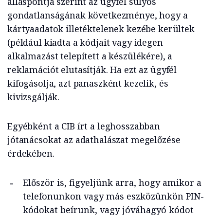
álláspontja szerint az ügyfél súlyos
gondatlanságának következménye, hogy a
kártyaadatok illetéktelenek kezébe kerültek
(például kiadta a kódjait vagy idegen
alkalmazást telepített a készülékére), a
reklamációt elutasítják. Ha ezt az ügyfél
kifogásolja, azt panaszként kezelik, és
kivizsgálják.
Egyébként a CIB írt a leghosszabban
jótanácsokat az adathalászat megelőzése
érdekében.
Először is, figyeljünk arra, hogy amikor a
telefonunkon vagy más eszközünkön PIN-
kódokat beírunk, vagy jóváhagyó kódot