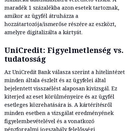
maradék 1 százalékba azon esetek tartoznak,
amikor az ügyfél átruházza a
hozzátartozója/ismerőse részére az eszközt,
amelyre digitalizálta a kártyát.
UniCredit: Figyelmetlenség vs.
tudatosság
Az UniCredit Bank válasza szerint a hitelintézet
minden általa észlelt és az ügyfelei által
bejelentett visszaélést alaposan kivizsgál. Ez
kiterjed az eset körülményeire és az ügyfél
esetleges közrehatására is. A kártérítésről
minden esetben a vizsgálat eredményének
figyelembevételével és a vonatkozó
pénzforgalmi jogszabály felelősségi