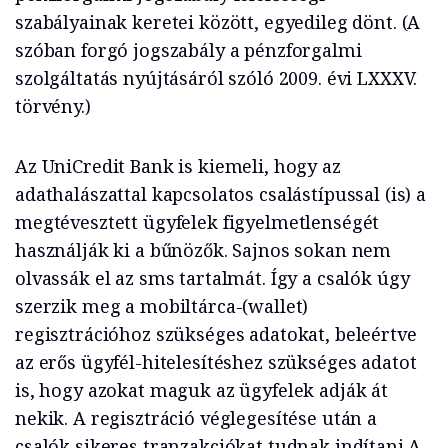
szabályainak keretei között, egyedileg dönt. (A
szóban forgó jogszabály a pénzforgalmi
szolgáltatás nyújtásáról szóló 2009. évi LXXXV.
törvény.)
Az UniCredit Bank is kiemeli, hogy az
adathalászattal kapcsolatos csalástípussal (is) a
megtévesztett ügyfelek figyelmetlenségét
használják ki a bűnözők. Sajnos sokan nem
olvassák el az sms tartalmát. Így a csalók úgy
szerzik meg a mobiltárca-(wallet)
regisztrációhoz szükséges adatokat, beleértve
az erős ügyfél-hitelesítéshez szükséges adatot
is, hogy azokat maguk az ügyfelek adják át
nekik. A regisztráció véglegesítése után a
csalók sikeres tranzakciókat tudnak indítani.A