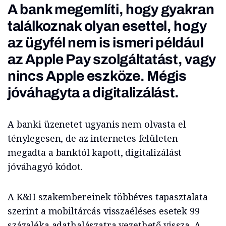
A bank megemlíti, hogy gyakran
találkoznak olyan esettel, hogy
az ügyfél nem is ismeri például
az Apple Pay szolgáltatást, vagy
nincs Apple eszköze. Mégis
jóváhagyta a digitalizálást.
A banki üzenetet ugyanis nem olvasta el
ténylegesen, de az internetes felületen
megadta a banktól kapott, digitalizálást
jóváhagyó kódot.
A K&H szakembereinek többéves tapasztalata
szerint a mobiltárcás visszaéléses esetek 99
százaléka adathalászatra vezethető vissza. A