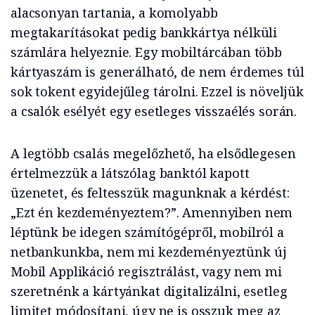
alacsonyan tartania, a komolyabb
megtakarításokat pedig bankkártya nélküli
számlára helyeznie. Egy mobiltárcában több
kártyaszám is generálható, de nem érdemes túl
sok tokent egyidejűleg tárolni. Ezzel is növeljük
a csalók esélyét egy esetleges visszaélés során.
A legtöbb csalás megelőzhető, ha elsődlegesen
értelmezzük a látszólag banktól kapott
üzenetet, és feltesszük magunknak a kérdést:
„Ezt én kezdeményeztem?”. Amennyiben nem
léptünk be idegen számítógépről, mobilról a
netbankunkba, nem mi kezdeményeztünk új
Mobil Applikáció regisztrálást, vagy nem mi
szeretnénk a kártyánkat digitalizálni, esetleg
limitet módosítani, úgy ne is osszuk meg az