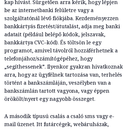
kap hívást. Sürgetően arra kérik, hogy lépjen
be az internetbanki felületre vagy a
szolgáltatónál lévő fiókjába. Kezdeményezzen
bankkártyás fizetést/átutalást, adja meg banki
adatait (például belépő kódok, jelszavak,
bankkártya CVC–kód). És töltsön le egy
programot, amivel távolról hozzáférhetnek a
telefonjához/számítógépéhez, hogy
„segíthessenek”. Ilyenkor gyakran hivatkoznak
arra, hogy az ügyfélnek tartozása van, terhelés
történt a bankszámláján, veszélyben van a
bankszámlán tartott vagyona, vagy éppen
örökölt/nyert egy nagyobb összeget.
A második típusú csalás a csaló sms vagy e-
mail üzenet. Itt futárcégek, webáruházak,