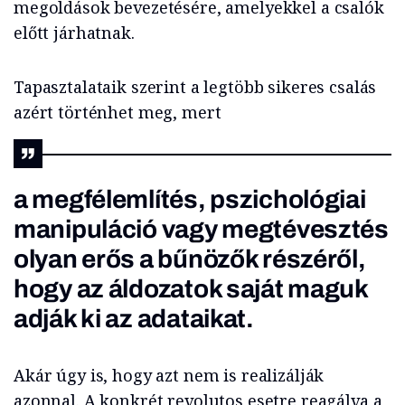
megoldások bevezetésére, amelyekkel a csalók
előtt járhatnak.
Tapasztalataik szerint a legtöbb sikeres csalás
azért történhet meg, mert
a megfélemlítés, pszichológiai
manipuláció vagy megtévesztés
olyan erős a bűnözők részéről,
hogy az áldozatok saját maguk
adják ki az adataikat.
Akár úgy is, hogy azt nem is realizálják
azonnal. A konkrét revolutos esetre reagálva a