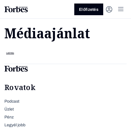
Előfizetés
Médiaajánlat
Letöltés
Vagy fedezze fel a következő
Rovatok
témákat
Üzlet
Pénz
Zöld
Legyél jobb!
Podcast
Üzlet
Pénz
Legyél jobb