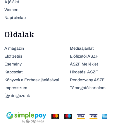
A jó élet
Women
Napi címlap
Oldalak
A magazin
Médiaajanlat
Előfizetés
Előfizetői ÁSZF
Esemény
ÁSZF Melléklet
Kapcsolat
Hirdetési ÁSZF
Könyvek a Forbes ajánlásával
Rendezveny ÁSZF
Impresszum
Támogatói tartalom
Így dolgozunk