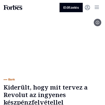
Előfizetés
Fotó
Vagy fedezze fel a következő
témákat
Üzlet
Pénz
Zöld
Legyél jobb!
Bank
Kiderült, hogy mit tervez a
Revolut az ingyenes
készpénzfelvétellel