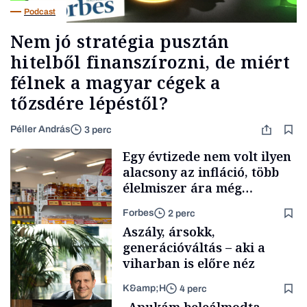
Podcast
Nem jó stratégia pusztán
hitelből finanszírozni, de miért
félnek a magyar cégek a
tőzsdére lépéstől?
Péller András
3 perc
Egy évtizede nem volt ilyen
alacsony az infláció, több
élelmiszer ára még
rohamosan csökken is
Forbes
2 perc
Aszály, ársokk,
generációváltás – aki a
viharban is előre néz
K&amp;H
4 perc
Makro