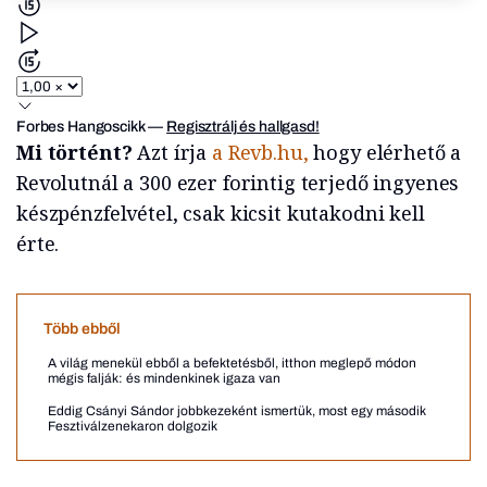
Forbes Hangoscikk
—
Regisztrálj és hallgasd!
Mi történt?
Azt írja
a Revb.hu,
hogy elérhető a
Revolutnál a 300 ezer forintig terjedő ingyenes
készpénzfelvétel, csak kicsit kutakodni kell
érte.
Több ebből
A világ menekül ebből a befektetésből, itthon meglepő módon
mégis falják: és mindenkinek igaza van
Eddig Csányi Sándor jobbkezeként ismertük, most egy második
Fesztiválzenekaron dolgozik