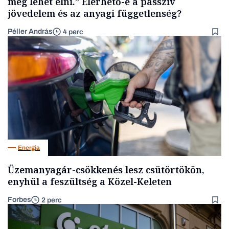
meg lehet élni.” Elérhető-e a passzív
jövedelem és az anyagi függetlenség?
Péller András
4 perc
Energia
Üzemanyagár-csökkenés lesz csütörtökön,
enyhül a feszültség a Közel-Keleten
Forbes
2 perc