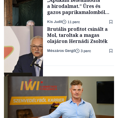
„Apukám beleálmodta
a birodalmat.” Üres és
gazos paprikamalomból
lett az igazi családi
Kis Judit
11 perc
fűszersztori
TÁMOGATÓI
Brutális profitot csinált a
TARTALOM
Mol, taroltak a magas
olajáron Hernádi Zsolték
Mészáros Gergő
3 perc
Családi
vállalkozások
Befektetés