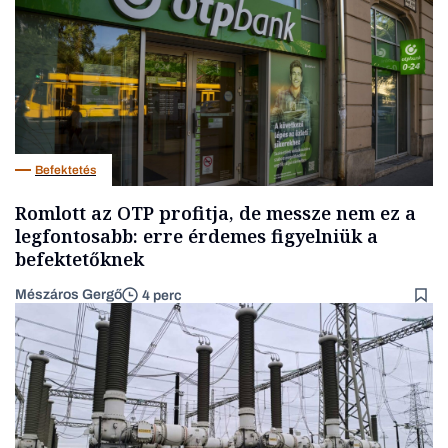
Befektetés
Romlott az OTP profitja, de messze nem ez a
legfontosabb: erre érdemes figyelniük a
befektetőknek
Mészáros Gergő
4 perc