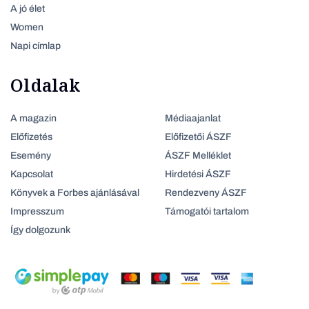
A jó élet
Women
Napi címlap
Oldalak
A magazin
Médiaajanlat
Előfizetés
Előfizetői ÁSZF
Esemény
ÁSZF Melléklet
Kapcsolat
Hirdetési ÁSZF
Könyvek a Forbes ajánlásával
Rendezveny ÁSZF
Impresszum
Támogatói tartalom
Így dolgozunk