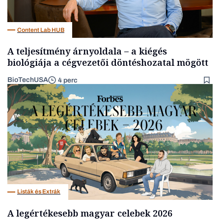
Content Lab HUB
A teljesítmény árnyoldala – a kiégés
biológiája a cégvezetői döntéshozatal mögött
BioTechUSA
4 perc
Listák és Extrák
A legértékesebb magyar celebek 2026