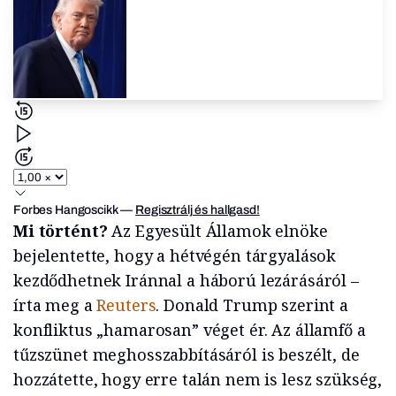
Forbes Hangoscikk
—
Regisztrálj és hallgasd!
Mi történt?
Az Egyesült Államok elnöke
bejelentette, hogy a hétvégén tárgyalások
kezdődhetnek Iránnal a háború lezárásáról –
írta meg a
Reuters
. Donald Trump szerint a
konfliktus „hamarosan” véget ér. Az államfő a
tűzszünet meghosszabbításáról is beszélt, de
hozzátette, hogy erre talán nem is lesz szükség,