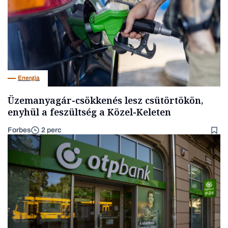
Energia
Üzemanyagár-csökkenés lesz csütörtökön,
enyhül a feszültség a Közel-Keleten
Forbes
2 perc