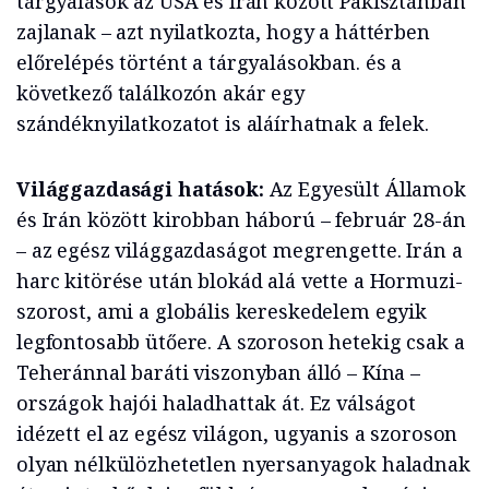
tárgyalások az USA és Irán között Pakisztánban
zajlanak – azt nyilatkozta, hogy a háttérben
előrelépés történt a tárgyalásokban. és a
következő találkozón akár egy
szándéknyilatkozatot is aláírhatnak a felek.
Világgazdasági hatások:
Az Egyesült Államok
és Irán között kirobban háború – február 28-án
– az egész világgazdaságot megrengette. Irán a
harc kitörése után blokád alá vette a Hormuzi-
szorost, ami a globális kereskedelem egyik
legfontosabb ütőere. A szoroson hetekig csak a
Teheránnal baráti viszonyban álló – Kína –
országok hajói haladhattak át. Ez válságot
idézett el az egész világon, ugyanis a szoroson
olyan nélkülözhetetlen nyersanyagok haladnak