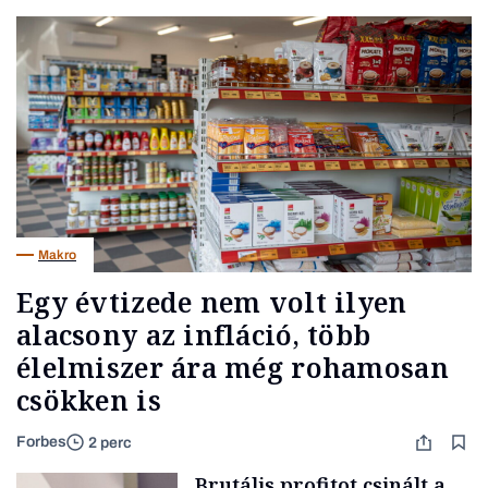
Makro
Egy évtizede nem volt ilyen
alacsony az infláció, több
élelmiszer ára még rohamosan
csökken is
Forbes
2 perc
Brutális profitot csinált a