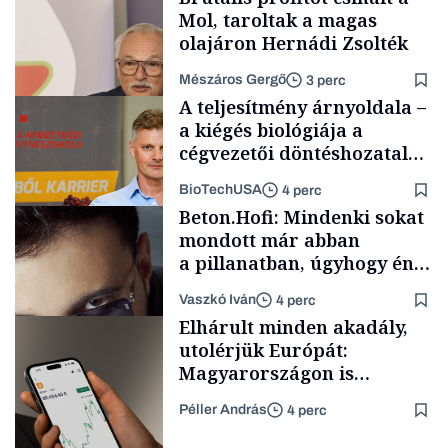
Mol, taroltak a magas
olajáron Hernádi Zsolték
Mészáros Gergő
3 perc
A teljesítmény árnyoldala –
a kiégés biológiája a
cégvezetői döntéshozatal
mögött
BioTechUSA
4 perc
Befektetés
Beton.Hofi: Mindenki sokat
mondott már abban
a pillanatban, úgyhogy én
a legsarkosabb
Vaszkó Iván
4 perc
gondolataimat akartam
Content Lab HUB
Elhárult minden akadály,
kimondani
utolérjük Európát:
Magyarországon is
elindítja
Péller András
4 perc
kriptoszolgáltatását az
Forbes-sztori
egyik legnépszerűbb