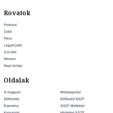
Rovatok
Podcast
Üzlet
Pénz
Legyél jobb
A jó élet
Women
Napi címlap
Oldalak
A magazin
Médiaajanlat
Előfizetés
Előfizetői ÁSZF
Esemény
ÁSZF Melléklet
Kapcsolat
Hirdetési ÁSZF