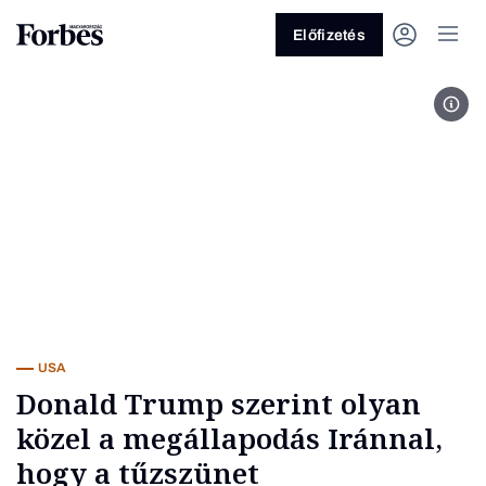
Előfizetés
Fotó
Vagy fedezze fel a következő
témákat
Üzlet
Pénz
Zöld
Legyél jobb!
USA
Donald Trump szerint olyan
közel a megállapodás Iránnal,
hogy a tűzszünet