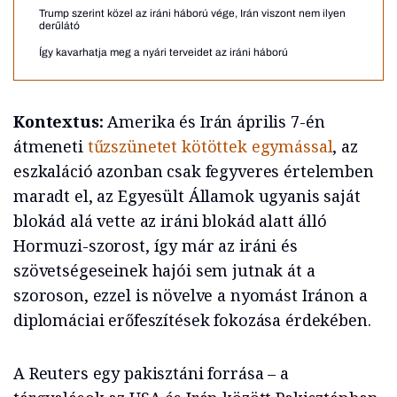
Trump szerint közel az iráni háború vége, Irán viszont nem ilyen
derűlátó
Így kavarhatja meg a nyári terveidet az iráni háború
Kontextus:
Amerika és Irán április 7-én
átmeneti
tűzszünetet kötöttek egymással
, az
eszkaláció azonban csak fegyveres értelemben
maradt el, az Egyesült Államok ugyanis saját
blokád alá vette az iráni blokád alatt álló
Hormuzi-szorost, így már az iráni és
szövetségeseinek hajói sem jutnak át a
szoroson, ezzel is növelve a nyomást Iránon a
diplomáciai erőfeszítések fokozása érdekében.
A Reuters egy pakisztáni forrása – a