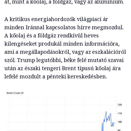
át, mint a kőolaj, a földgáz, vagy az alumínium.
A kritikus energiahordozók világpiaci ár
minden Iránnal kapcsolatos hírre megmozdul.
A kőolaj és a földgáz rendkívül heves
kilengéseket produkál minden információra,
ami a megállapodásokról, vagy az eszkalációról
szól. Trump legutóbbi, béke felé mutató szavai
után az északi tengeri Brent típusú kőolaj ára
lefelé mozdult a pénteki kereskedésben.