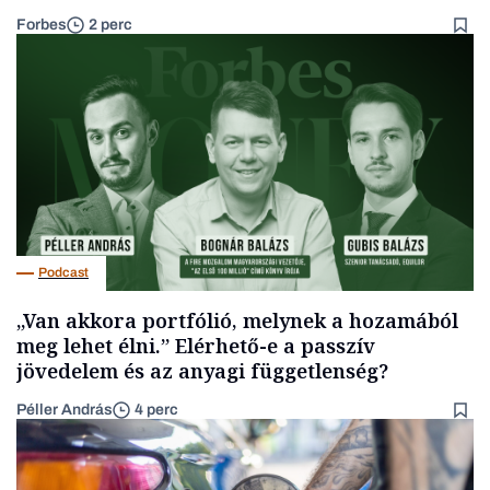
Forbes
2 perc
Podcast
„Van akkora portfólió, melynek a hozamából
meg lehet élni.” Elérhető-e a passzív
jövedelem és az anyagi függetlenség?
Péller András
4 perc