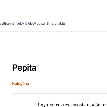
ast
Események
A jó élet
Magazin
Smart habits
Pepita
Vagy fedezze fel a következő témákat
Üzlet
Pénz
Zöld
Legyél jobb!
Kategória
Egy nyolcezres városban, a Béké