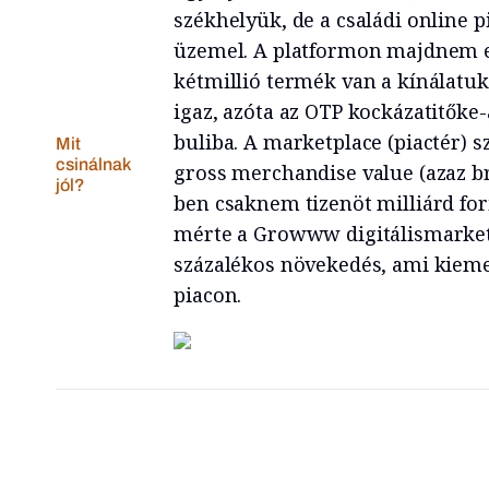
székhelyük, de a családi online
üzemel. A platformon majdnem ez
kétmillió termék van a kínálatuk
igaz, azóta az OTP kockázatitőke-a
buliba. A marketplace (piactér) 
Mit
csinálnak
gross merchandise value (azaz br
jól?
ben csaknem tizenöt milliárd fori
mérte a Growww digitálismarketi
százalékos növekedés, ami kiem
piacon.