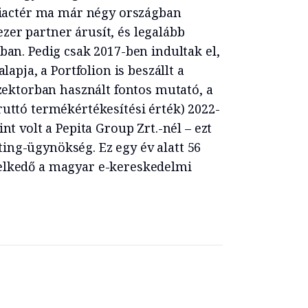
 piactér ma már négy országban
er partner árusít, és legalább
ban. Pedig csak 2017-ben indultak el,
lapja, a Portfolion is beszállt a
szektorban használt fontos mutató, a
uttó termékértékesítési érték) 2022-
nt volt a Pepita Group Zrt.-nél – ezt
ng-ügynökség. Ez egy év alatt 56
elkedő a magyar e-kereskedelmi