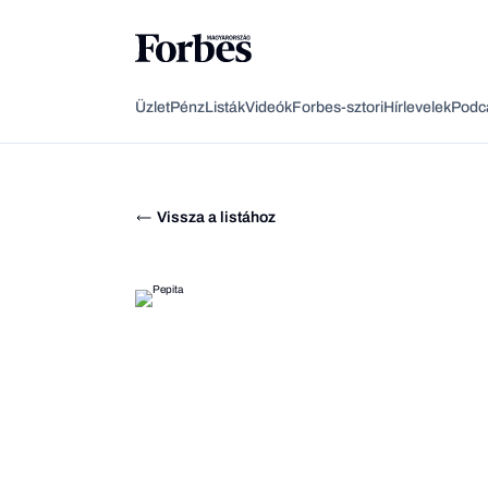
Üzlet
Pénz
Listák
Videók
Forbes-sztori
Hírlevelek
Podc
Vissza a listához