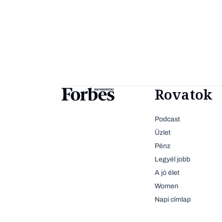
Rovatok
Podcast
Üzlet
Pénz
Legyél jobb
A jó élet
Women
Napi címlap