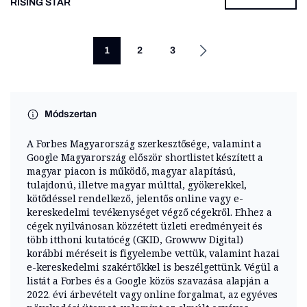
RISING STAR
1
2
3
Módszertan
A Forbes Magyarország szerkesztősége, valamint a
Google Magyarország először shortlistet készített a
magyar piacon is működő, magyar alapítású,
tulajdonú, illetve magyar múlttal, gyökerekkel,
kötődéssel rendelkező, jelentős online vagy e-
kereskedelmi tevékenységet végző cégekről. Ehhez a
cégek nyilvánosan közzétett üzleti eredményeit és
több itthoni kutatócég (GKID, Growww Digital)
korábbi méréseit is figyelembe vettük, valamint hazai
e-kereskedelmi szakértőkkel is beszélgettünk. Végül a
listát a Forbes és a Google közös szavazása alapján a
2022. évi árbevételt vagy online forgalmat, az egyéves