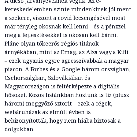
A dicső járványéveknek végük. Az e-
kereskedelemben szinte mindenkinek jól ment
a szekere, viszont a covid lecsengésével most
már tényleg okosnak kell lenni – és a pénzzel
meg a fejlesztésekkel is okosan kell bánni.
Pláne olyan tőkeerős régiós titánok
árnyékában, mint az Emag, az Alza vagy a Kifli
– ezek ugyanis egyre agresszívabbak a magyar
piacon. A Forbes és a Google három országban,
Csehországban, Szlovákiában és
Magyarországon is feltérképezte a digitális
hősöket. Közös listánkban hoztunk is tíz (plusz
három) meggyőző sztorit – ezek a cégek,
webáruházak az elmúlt évben is
bebizonyították, hogy nem hiába biztosak a
dolgukban.