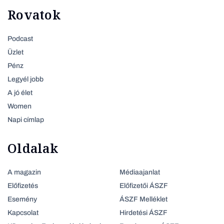
Rovatok
Podcast
Üzlet
Pénz
Legyél jobb
A jó élet
Women
Napi címlap
Oldalak
A magazin
Médiaajanlat
Előfizetés
Előfizetői ÁSZF
Esemény
ÁSZF Melléklet
Kapcsolat
Hirdetési ÁSZF