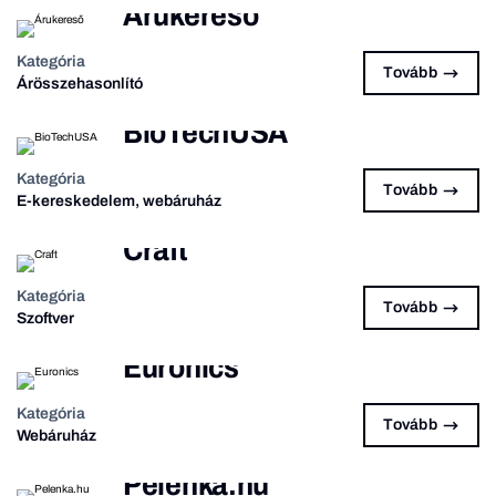
Árukereső
Kategória
Tovább
Árösszehasonlító
BioTechUSA
Kategória
Tovább
E-kereskedelem, webáruház
Craft
Kategória
Tovább
Szoftver
Euronics
Kategória
Tovább
Webáruház
Pelenka.hu