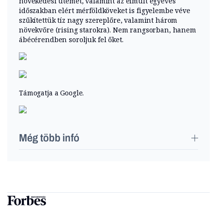
növekedési ütemet, valamint az elmúlt egyéves
időszakban elért mérföldköveket is figyelembe véve
szűkítettük tíz nagy szereplőre, valamint három
növekvőre (rising starokra). Nem rangsorban, hanem
ábécérendben soroljuk fel őket.
Támogatja a Google.
Még több infó