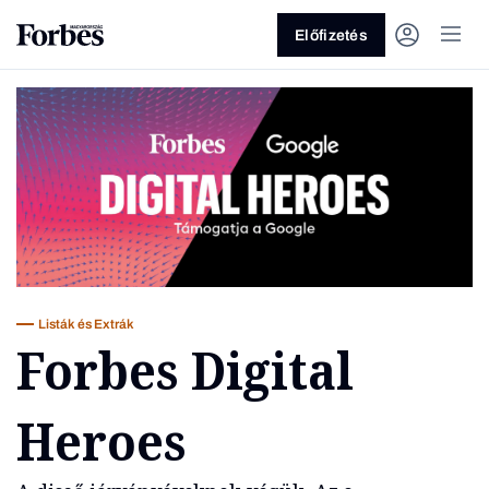
Előfizetés
Vagy fedezze fel a következő
témákat
Listák és Extrák
Forbes Digital
Üzlet
Pénz
Zöld
Legyél jobb!
Heroes