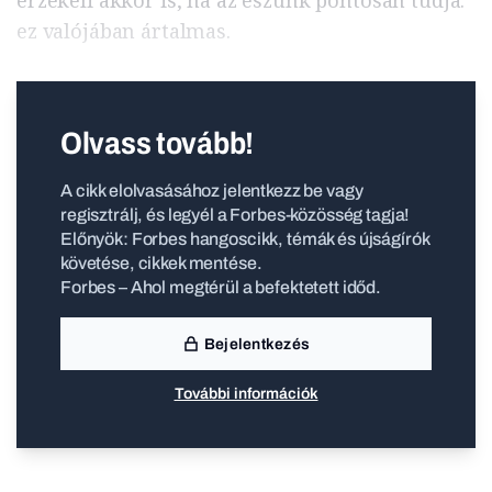
érzékeli akkor is, ha az eszünk pontosan tudja:
ez valójában ártalmas.
Olvass tovább!
A cikk elolvasásához jelentkezz be vagy
regisztrálj, és legyél a Forbes-közösség tagja!
Előnyök: Forbes hangoscikk, témák és újságírók
követése, cikkek mentése.
Forbes – Ahol megtérül a befektetett időd.
Bejelentkezés
További információk