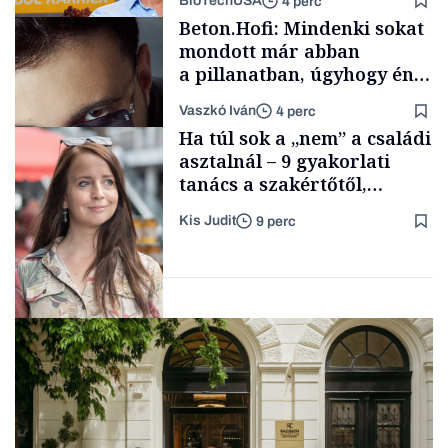
BioTechUSA
4 perc
Smart habits
Beton.Hofi: Mindenki sokat
mondott már abban
a pillanatban, úgyhogy én
a legsarkosabb
Vaszkó Iván
4 perc
gondolataimat akartam
Content Lab HUB
Ha túl sok a „nem” a családi
kimondani
asztalnál – 9 gyakorlati
tanács a szakértőtől,
hogyan legyünk jól etető
Kis Judit
9 perc
szülők
Forbes-sztori
Gasztró