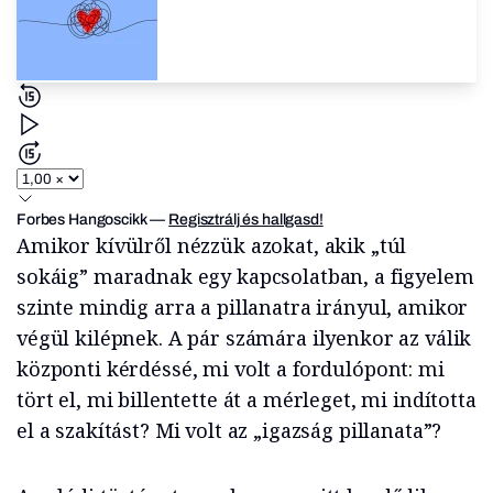
Forbes Hangoscikk
—
Regisztrálj és hallgasd!
Amikor kívülről nézzük azokat, akik „túl
sokáig” maradnak egy kapcsolatban, a figyelem
szinte mindig arra a pillanatra irányul, amikor
végül kilépnek. A pár számára ilyenkor az válik
központi kérdéssé, mi volt a fordulópont: mi
tört el, mi billentette át a mérleget, mi indította
el a szakítást? Mi volt az „igazság pillanata”?