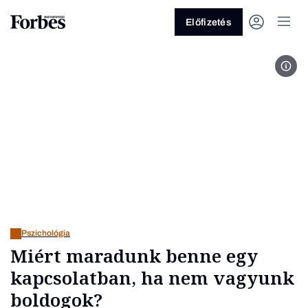
Előfizetés
Fotó
Vagy fedezze fel a következő
témákat
Üzlet
Pénz
Zöld
Legyél jobb!
Pszichológia
Miért maradunk benne egy
kapcsolatban, ha nem vagyunk
boldogok?