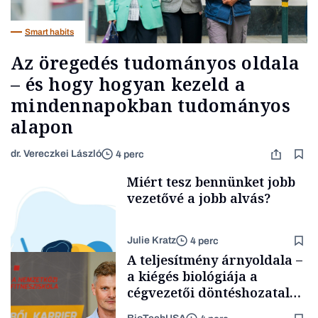
Smart habits
Az öregedés tudományos oldala
– és hogy hogyan kezeld a
mindennapokban tudományos
alapon
dr. Vereczkei László
4 perc
Miért tesz bennünket jobb
vezetővé a jobb alvás?
Julie Kratz
4 perc
A teljesítmény árnyoldala –
a kiégés biológiája a
cégvezetői döntéshozatal
mögött