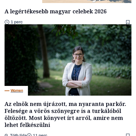
A legértékesebb magyar celebek 2026
1 perc
Women
Az elnök nem újrázott, ma nyaranta parkőr.
Felesége a vörös szőnyegre is a turkálóból
öltözött. Most könyvet írt arról, amire nem
lehet felkészülni
G. Tóth Ilda
11 perc