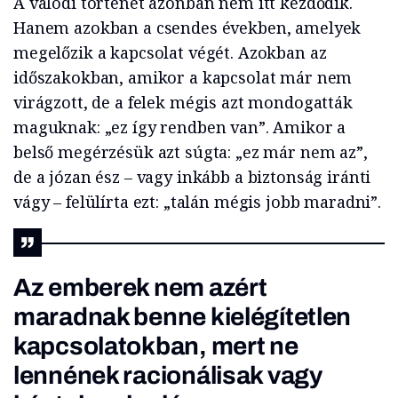
A valódi történet azonban nem itt kezdődik.
Hanem azokban a csendes években, amelyek
megelőzik a kapcsolat végét. Azokban az
időszakokban, amikor a kapcsolat már nem
virágzott, de a felek mégis azt mondogatták
maguknak: „ez így rendben van”. Amikor a
belső megérzésük azt súgta: „ez már nem az”,
de a józan ész – vagy inkább a biztonság iránti
vágy – felülírta ezt: „talán mégis jobb maradni”.
Az emberek nem azért
maradnak benne kielégítetlen
kapcsolatokban, mert ne
lennének racionálisak vagy