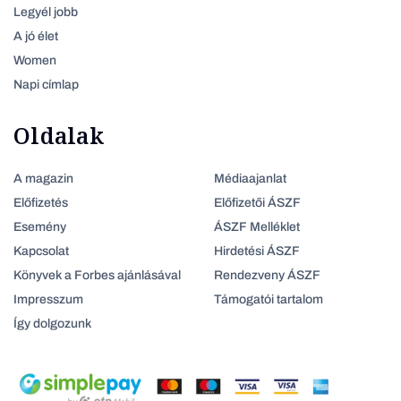
Legyél jobb
A jó élet
Women
Napi címlap
Oldalak
A magazin
Médiaajanlat
Előfizetés
Előfizetői ÁSZF
Esemény
ÁSZF Melléklet
Kapcsolat
Hirdetési ÁSZF
Könyvek a Forbes ajánlásával
Rendezveny ÁSZF
Impresszum
Támogatói tartalom
Így dolgozunk