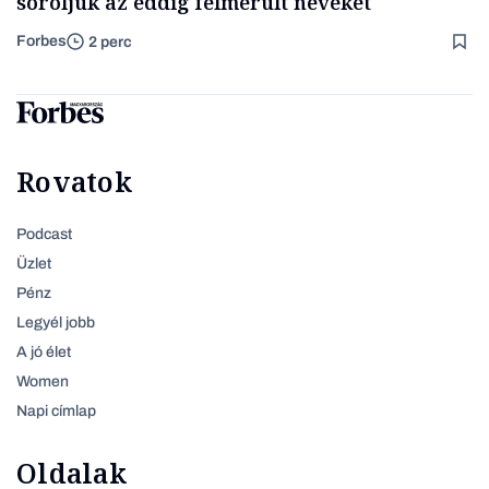
soroljuk az eddig felmerült neveket
Forbes
2 perc
Rovatok
Podcast
Üzlet
Pénz
Legyél jobb
A jó élet
Women
Napi címlap
Oldalak