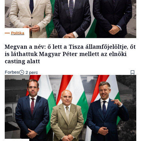
Politika
Megvan a név: ő lett a Tisza államfőjelöltje, őt
is láthattuk Magyar Péter mellett az elnöki
casting alatt
Forbes
2 perc