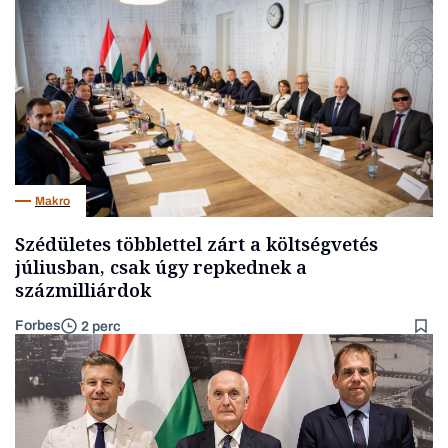
Makro
Szédületes többlettel zárt a költségvetés
júliusban, csak úgy repkednek a
százmilliárdok
Forbes
2 perc