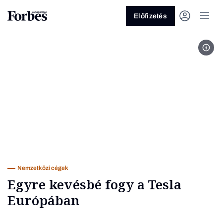
Előfizetés
EPA
Vagy fedezze fel a következő
témákat
Üzlet
Pénz
Zöld
Legyél jobb!
Nemzetközi cégek
Egyre kevésbé fogy a Tesla
Európában