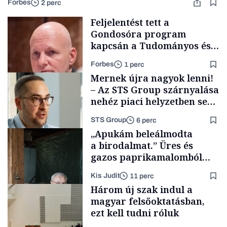
Forbes
2 perc
Feljelentést tett a
Gondosóra program
kapcsán a Tudományos és
Technológiai Miniszterium,
Forbes
1 perc
nem akármilyen gyanúval
Mernek újra nagyok lenni!
– Az STS Group szárnyalása
nehéz piaci helyzetben sem
lassult
STS Group
6 perc
Politika
„Apukám beleálmodta
a birodalmat.” Üres és
gazos paprikamalomból
lett az igazi családi
Kis Judit
11 perc
fűszersztori
Támogatói tartalom
Három új szak indul a
magyar felsőoktatásban,
ezt kell tudni róluk