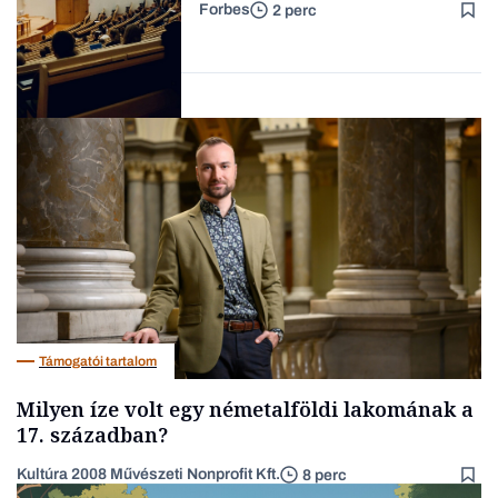
Forbes
2 perc
Családi
vállalkozások
Társadalom
Támogatói tartalom
Milyen íze volt egy németalföldi lakomának a
17. században?
Kultúra 2008 Művészeti Nonprofit Kft.
8 perc