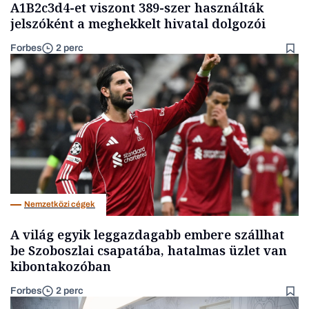
A1B2c3d4-et viszont 389-szer használták
jelszóként a meghekkelt hivatal dolgozói
Forbes
2 perc
Nemzetközi cégek
A világ egyik leggazdagabb embere szállhat
be Szoboszlai csapatába, hatalmas üzlet van
kibontakozóban
Forbes
2 perc