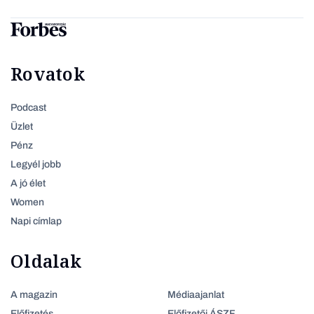
Rovatok
Podcast
Üzlet
Pénz
Legyél jobb
A jó élet
Women
Napi címlap
Oldalak
A magazin
Médiaajanlat
Előfizetés
Előfizetői ÁSZF