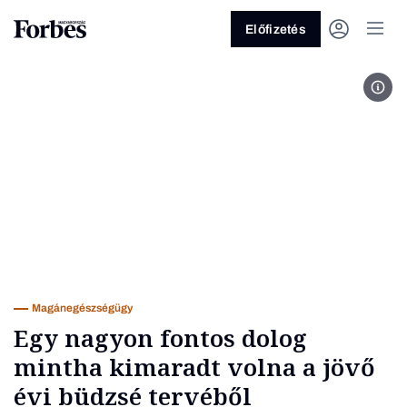
Előfizetés
Taká
Vagy fedezze fel a következő
témákat
Üzlet
Pénz
Zöld
Legyél jobb!
Magánegészségügy
Egy nagyon fontos dolog
mintha kimaradt volna a jövő
évi büdzsé tervéből