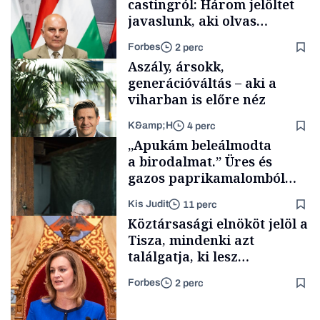
castingról: Három jelöltet
javaslunk, aki olvas
híreket, nem fog
Forbes
2 perc
meglepődni
Aszály, ársokk,
generációváltás – aki a
viharban is előre néz
K&amp;H
4 perc
Politika
„Apukám beleálmodta
a birodalmat.” Üres és
gazos paprikamalomból
lett az igazi családi
Kis Judit
11 perc
fűszersztori
TÁMOGATÓI
Köztársasági elnököt jelöl a
TARTALOM
Tisza, mindenki azt
találgatja, ki lesz
szombaton a befutó –
Forbes
2 perc
soroljuk az eddig felmerült
Családi
vállalkozások
neveket