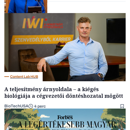
Politika
Content Lab HUB
A teljesítmény árnyoldala – a kiégés
biológiája a cégvezetői döntéshozatal mögött
BioTechUSA
4 perc