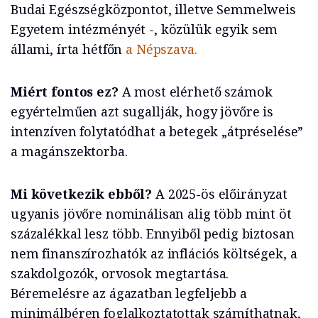
Budai Egészségközpontot, illetve Semmelweis
Egyetem intézményét -, közülük egyik sem
állami, írta hétfőn
a Népszava.
Miért fontos ez?
A most elérhető számok
egyértelműen azt sugallják, hogy jövőre is
intenzíven folytatódhat a betegek „átpréselése”
a magánszektorba.
Mi következik ebből?
A 2025-ös előirányzat
ugyanis jövőre nominálisan alig több mint öt
százalékkal lesz több. Ennyiből pedig biztosan
nem finanszírozhatók az inflációs költségek, a
szakdolgozók, orvosok megtartása.
Béremelésre az ágazatban legfeljebb a
minimálbéren foglalkoztatottak számíthatnak,