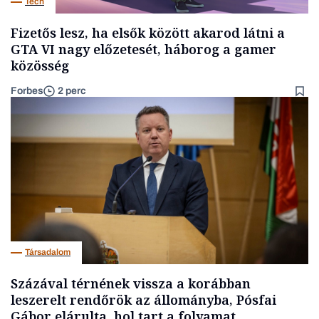
Tech
Fizetős lesz, ha elsők között akarod látni a
GTA VI nagy előzetesét, háborog a gamer
közösség
Forbes
2 perc
Társadalom
Százával térnének vissza a korábban
leszerelt rendőrök az állományba, Pósfai
Gábor elárulta, hol tart a folyamat