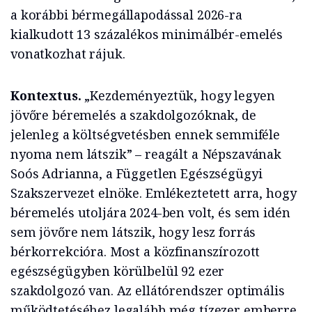
a korábbi bérmegállapodással 2026-ra
kialkudott 13 százalékos minimálbér-emelés
vonatkozhat rájuk.
Kontextus.
„Kezdeményeztük, hogy legyen
jövőre béremelés a szakdolgozóknak, de
jelenleg a költségvetésben ennek semmiféle
nyoma nem látszik” – reagált a Népszavának
Soós Adrianna, a Független Egészségügyi
Szakszervezet elnöke. Emlékeztetett arra, hogy
béremelés utoljára 2024-ben volt, és sem idén
sem jövőre nem látszik, hogy lesz forrás
bérkorrekcióra. Most a közfinanszírozott
egészségügyben körülbelül 92 ezer
szakdolgozó van. Az ellátórendszer optimális
működtetéséhez legalább még tízezer emberre