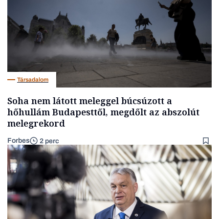
Társadalom
Soha nem látott meleggel búcsúzott a
hőhullám Budapesttől, megdőlt az abszolút
melegrekord
Forbes
2 perc