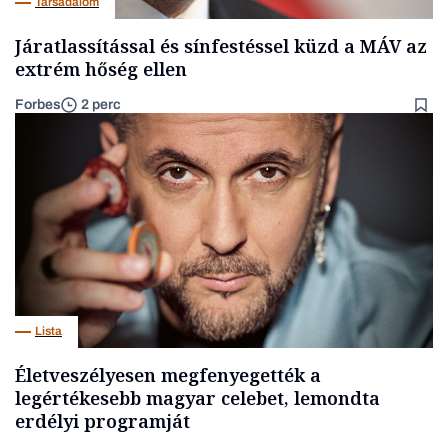
Társadalom
Járatlassítással és sínfestéssel küzd a MÁV az
extrém hőség ellen
Forbes
2 perc
Lista
Életveszélyesen megfenyegették a
legértékesebb magyar celebet, lemondta
erdélyi programját