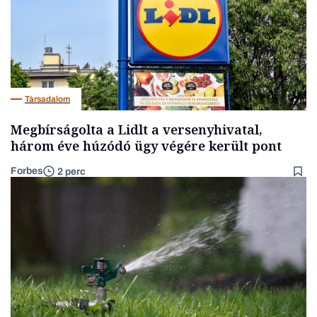
Társadalom
Megbírságolta a Lidlt a versenyhivatal,
három éve húzódó ügy végére került pont
Forbes
2 perc