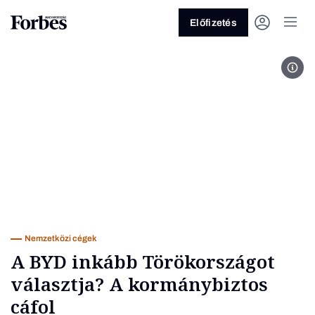
Előfizetés
BYD
Vagy fedezze fel a következő
témákat
Üzlet
Pénz
Zöld
Legyél jobb!
Nemzetközi cégek
A BYD inkább Törökországot
választja? A kormánybiztos
cáfol