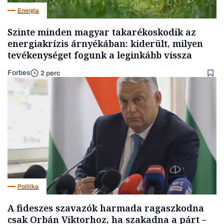
Energia
Szinte minden magyar takarékoskodik az
energiakrízis árnyékában: kiderült, milyen
tevékenységet fogunk a leginkább vissza
Forbes
2 perc
Politika
A fideszes szavazók harmada ragaszkodna
csak Orbán Viktorhoz, ha szakadna a párt –