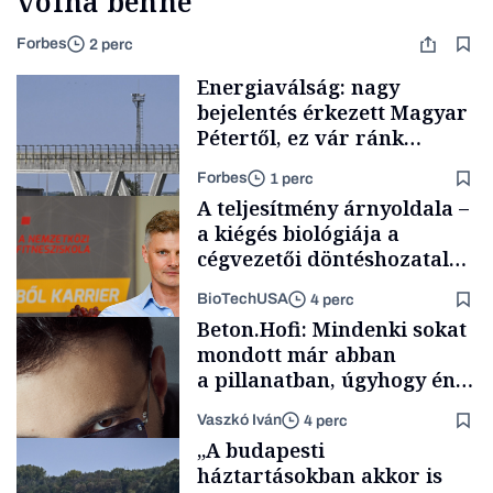
volna benne
Forbes
2 perc
Energiaválság: nagy
bejelentés érkezett Magyar
Pétertől, ez vár ránk
péntektől
Forbes
1 perc
A teljesítmény árnyoldala –
a kiégés biológiája a
cégvezetői döntéshozatal
mögött
BioTechUSA
4 perc
Energia
Beton.Hofi: Mindenki sokat
mondott már abban
a pillanatban, úgyhogy én
a legsarkosabb
Vaszkó Iván
4 perc
gondolataimat akartam
Content Lab HUB
„A budapesti
kimondani
háztartásokban akkor is