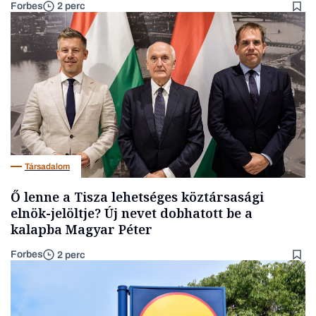
Forbes
2 perc
Társadalom
Ő lenne a Tisza lehetséges köztársasági
elnök-jelöltje? Új nevet dobhatott be a
kalapba Magyar Péter
Forbes
2 perc