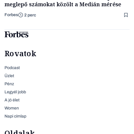
meglepő számokat közölt a Medián mérése
Forbes
2 perc
Rovatok
Podcast
Üzlet
Pénz
Legyél jobb
A jó élet
Women
Napi címlap
Oldalak