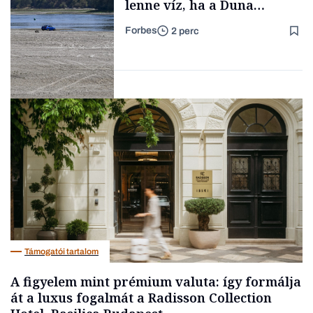
lenne víz, ha a Duna
medrében már egy cseppet
Forbes
2 perc
se találnánk”
Forbes-sztori
Energia
Támogatói tartalom
A figyelem mint prémium valuta: így formálja
át a luxus fogalmát a Radisson Collection