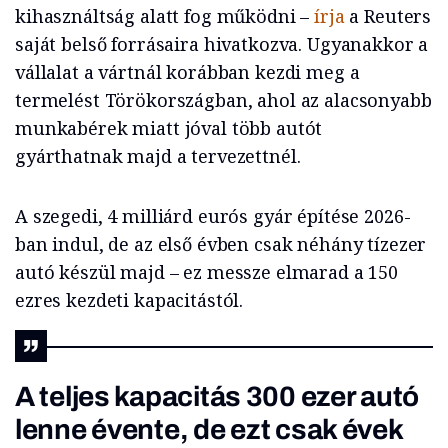
kihasználtság alatt fog működni –
írja
a Reuters
saját belső forrásaira hivatkozva. Ugyanakkor a
vállalat a vártnál korábban kezdi meg a
termelést Törökországban, ahol az alacsonyabb
munkabérek miatt jóval több autót
gyárthatnak majd a tervezettnél.
A szegedi, 4 milliárd eurós gyár építése 2026-
ban indul, de az első évben csak néhány tízezer
autó készül majd – ez messze elmarad a 150
ezres kezdeti kapacitástól.
A teljes kapacitás 300 ezer autó
lenne évente, de ezt csak évek