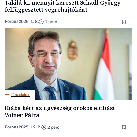
Találd ki, mennyit keresett Schadl György
felfüggesztett végrehajtóként
Forbes
2026. 1. 8.
1 perc
Társadalom
Hiába kért az ügyészség örökös eltiltást
Völner Pálra
Forbes
2025. 12. 2.
2 perc