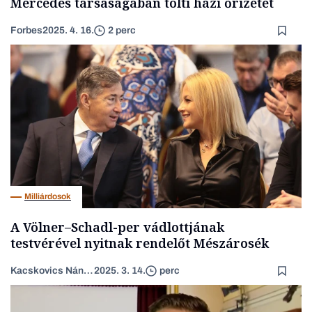
Mercedes társaságában tölti házi őrizetét
Forbes
2025. 4. 16.
2 perc
Milliárdosok
A Völner–Schadl-per vádlottjának
testvérével nyitnak rendelőt Mészárosék
Kacskovics Nándor János
2025. 3. 14.
perc