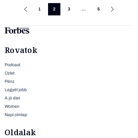
1
2
3
…
5
Rovatok
Podcast
Üzlet
Pénz
Legyél jobb
A jó élet
Women
Napi címlap
Oldalak