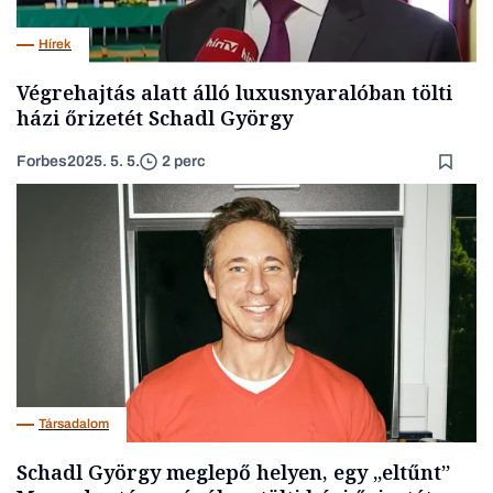
Hírek
Végrehajtás alatt álló luxusnyaralóban tölti
házi őrizetét Schadl György
Forbes
2025. 5. 5.
2 perc
Társadalom
Schadl György meglepő helyen, egy „eltűnt”