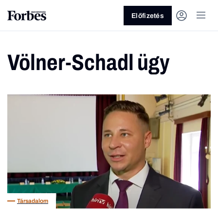
Előfizetés
Völner-Schadl ügy
Vagy fedezze fel a következő
témákat
Üzlet
Pénz
Zöld
Legyél jobb!
Társadalom