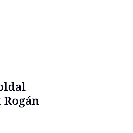
oldal
t Rogán