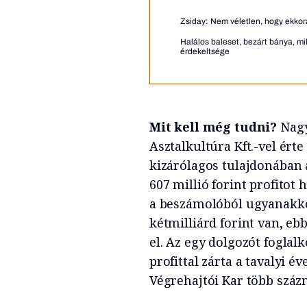
Zsiday: Nem véletlen, hogy ekkor
Halálos baleset, bezárt bánya, mi
érdekeltsége
Mit kell még tudni?
Nagy
Asztalkultúra Kft.-vel érte
kizárólagos tulajdonában á
607 millió forint profitot 
a beszámolóból ugyanakko
kétmilliárd forint van, eb
el. Az egy dolgozót foglal
profittal zárta a tavalyi é
Végrehajtói Kar több százm