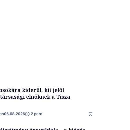
sokára kiderül, kit jelöl
társasági elnöknek a Tisza
es
06.08.2026
2 perc
eljesítmény árnyoldala – a kiégés