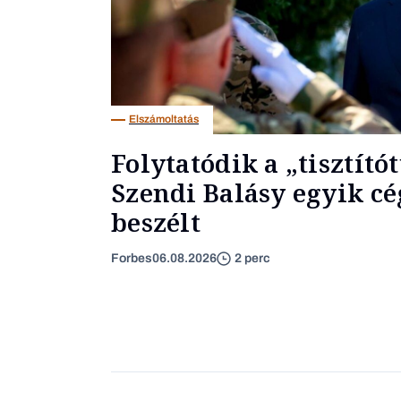
Elszámoltatás
Folytatódik a „tisztító
Szendi Balásy egyik cé
beszélt
Forbes
06.08.2026
2 perc