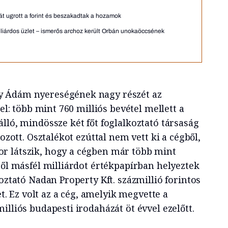
át ugrott a forint és beszakadtak a hozamok
lliárdos üzlet – ismerős archoz került Orbán unokaöccsének
 Ádám nyereségének nagy részét az
 el: több mint 760 milliós bevétel mellett a
lló, mindössze két főt foglalkoztató társaság
hozott. Osztalékot ezúttal nem vett ki a cégből,
r látszik, hogy a cégben már több mint
ből másfél milliárdot értékpapírban helyeztek
koztató Nadan Property Kft. százmillió forintos
vet. Ez volt az a cég, amelyik megvette a
illiós budapesti irodaházát öt évvel ezelőtt.