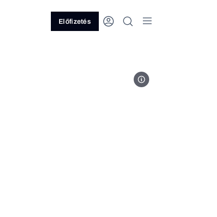
Előfizetés
MTI/Balogh Zoltán