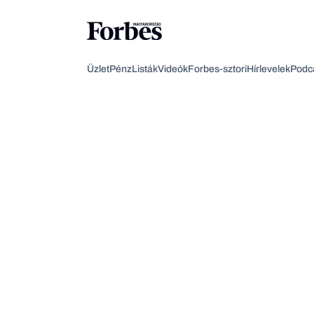
Üzlet
Pénz
Listák
Videók
Forbes-sztori
Hírlevelek
Podc