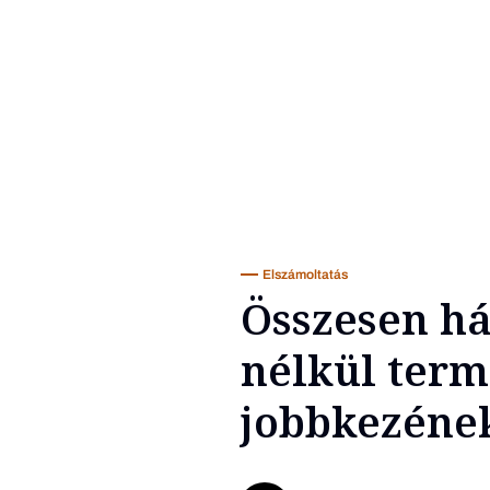
Elszámoltatás
Összesen há
nélkül term
jobbkezének