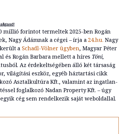
hallgasd!
 millió forintot termeltek 2025-ben Rogán
ek, Nagy Ádámnak a cégei – írja a
24.hu.
Nagy
került a
Schadl-Völner ügyben
, Magyar Péter
l és Rogán Barbara mellett a híres
Tóni,
tusból. Az érdekeltségében álló két társaság
r, világítási eszköz, egyéb háztartási cikk
ozó Asztalkultúra Kft., valamint az ingatlan-
téssel foglalkozó Nadan Property Kft. – úgy
y egyik cég sem rendelkezik saját weboldallal.