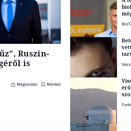
bio
mög
Bio
Bet
Társadalom
vet
tűz”, Ruszin-
tar
zen
géről is
Vasz
Vis
Content Lab HUB
Megosztás
Mentés
erő
szo
szá
Forb
Forbes-sztori