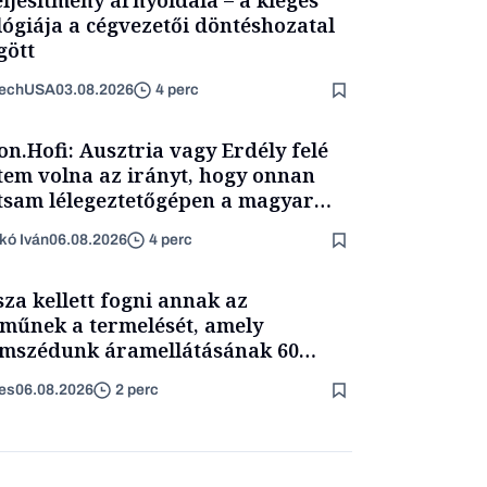
lógiája a cégvezetői döntéshozatal
ött
TechUSA
03.08.2026
4 perc
on.Hofi: Ausztria vagy Erdély felé
tem volna az irányt, hogy onnan
tsam lélegeztetőgépen a magyar
ét
kó Iván
06.08.2026
4 perc
sza kellett fogni annak az
műnek a termelését, amely
mszédunk áramellátásának 60
zalékát biztosítja
es
06.08.2026
2 perc