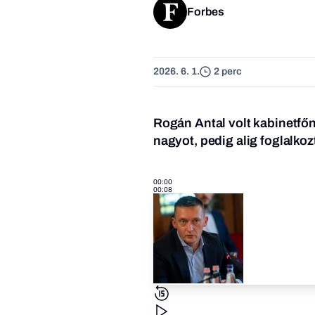
Forbes
2026. 6. 1.
2 perc
Rogán Antal volt kabinetfőn
nagyot, pedig alig foglalkoz
00:00
00:08