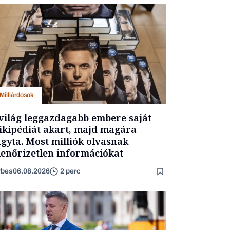
Milliárdosok
világ leggazdagabb embere saját
kipédiát akart, majd magára
gyta. Most milliók olvasnak
lenőrizetlen információkat
rbes
06.08.2026
2 perc