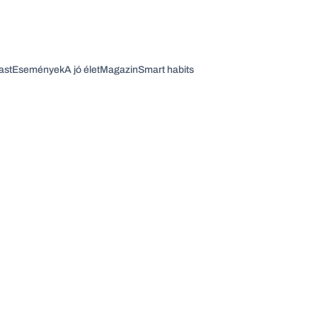
ast
Események
A jó élet
Magazin
Smart habits
Vagy fedezze fel a következő témákat
Üzlet
Pénz
Zöld
Legyél jobb!