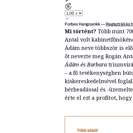
Forbes Hangoscikk
—
Regisztrálj és 
Mi történt?
Több mint 700
Antal volt kabinetfőnökén
Ádám neve többször is elő
őt nevezte meg Rogán Anta
Ádám és Barbara
triumvirá
– a fő tevékenységben búto
kiskereskedelmével foglalk
bérbeadással és -üzemelte
érte el ezt a profitot, hog
Több ebből