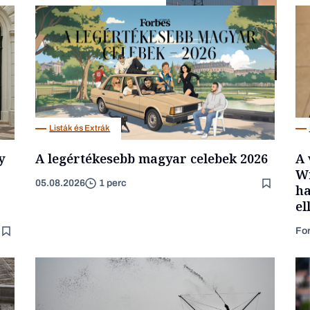
Energia
Listák és Extrák
y
A legértékesebb magyar celebek 2026
A 
Wi
05.08.2026
1 perc
ha
el
Fo