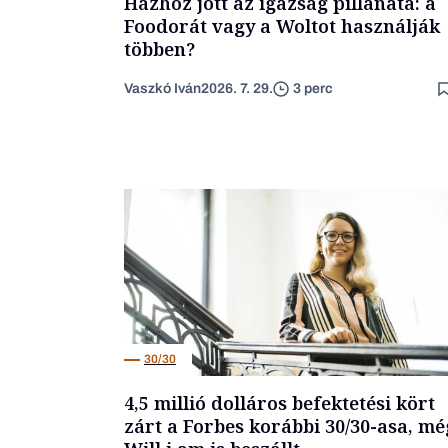
Házhoz jött az igazság pillanata: a
Foodorát vagy a Woltot használják
többen?
Vaszkó Iván
2026. 7. 29.
3 perc
30/30
4,5 millió dolláros befektetési kört
zárt a Forbes korábbi 30/30-asa, mé