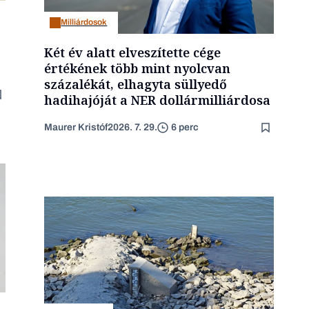
Milliárdosok
Két év alatt elveszítette cége
értékének több mint nyolcvan
százalékát, elhagyta süllyedő
hadihajóját a NER dollármilliárdosa
Maurer Kristóf
2026. 7. 29.
6 perc