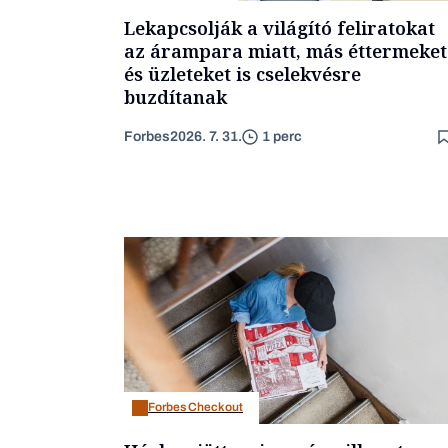
Lekapcsolják a világító feliratokat
az árampara miatt, más éttermeket
és üzleteket is cselekvésre
buzdítanak
Forbes
2026. 7. 31.
1 perc
Forbes Checkout