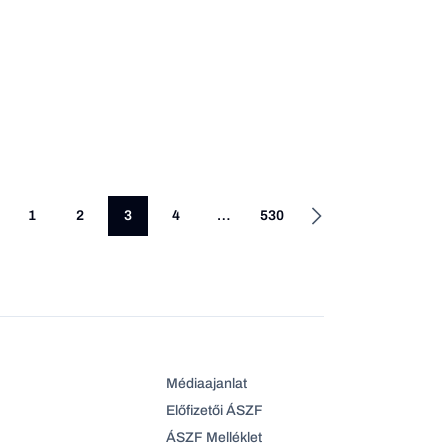
1
2
3
4
…
530
Médiaajanlat
Előfizetői ÁSZF
ÁSZF Melléklet