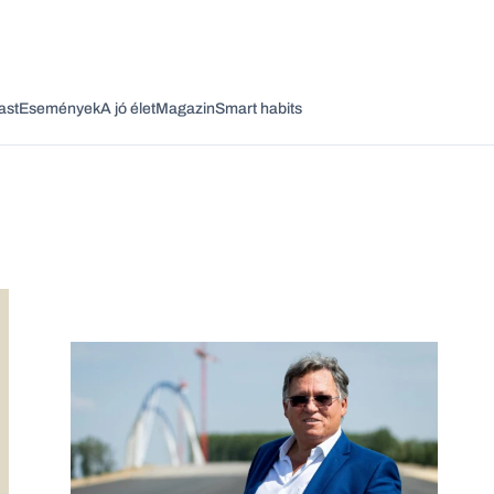
ast
Események
A jó élet
Magazin
Smart habits
Vagy fedezze fel a következő témákat
Üzlet
Pénz
Zöld
Legyél jobb!