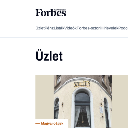
Üzlet
Pénz
Listák
Videók
Forbes-sztori
Hírlevelek
Podc
Üzlet
Magyar cégek