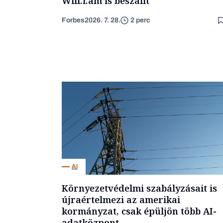
Will.i.am is beszállt
Forbes
2026. 7. 28.
2 perc
AI
Környezetvédelmi szabályzásait is
újraértelmezi az amerikai
kormányzat, csak épüljön több AI-
adatközpont