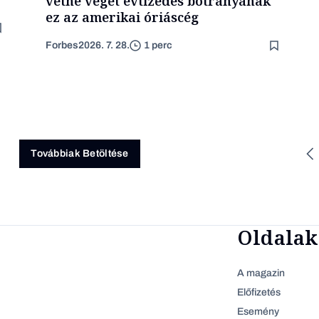
vetne véget évtizedes botrányának
ez az amerikai óriáscég
Forbes
2026. 7. 28.
1 perc
Továbbiak Betöltése
Oldalak
A magazin
Előfizetés
Esemény