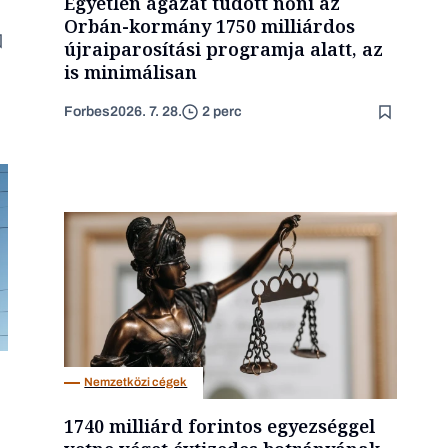
Egyetlen ágazat tudott nőni az
Orbán-kormány 1750 milliárdos
újraiparosítási programja alatt, az
is minimálisan
Forbes
2026. 7. 28.
2 perc
Nemzetközi cégek
1740 milliárd forintos egyezséggel