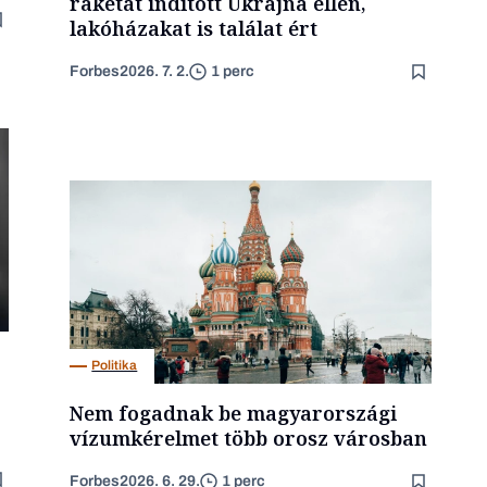
rakétát indított Ukrajna ellen,
lakóházakat is találat ért
Forbes
2026. 7. 2.
1 perc
Politika
Nem fogadnak be magyarországi
vízumkérelmet több orosz városban
Forbes
2026. 6. 29.
1 perc