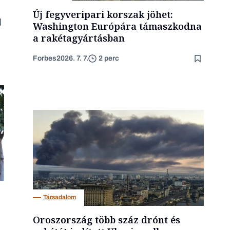
Új fegyveripari korszak jöhet:
Washington Európára támaszkodna
a rakétagyártásban
Forbes
2026. 7. 7.
2 perc
Társadalom
Oroszország több száz drónt és