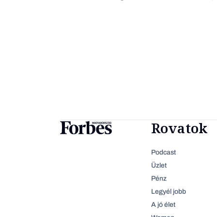
Rovatok
Podcast
Üzlet
Pénz
Legyél jobb
A jó élet