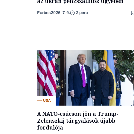
az ukrán pénzszállítók ügyében
Forbes
2026. 7. 9.
2 perc
USA
A NATO-csúcson jön a Trump-
Zelenszkij tárgyalások újabb
fordulója