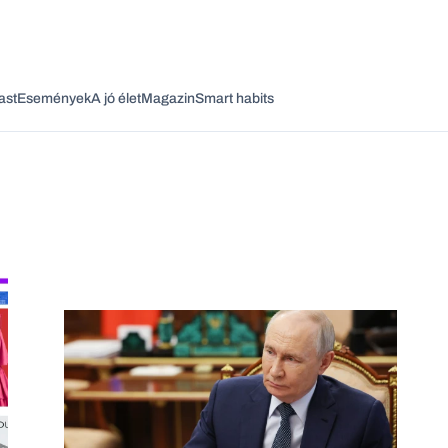
ast
Események
A jó élet
Magazin
Smart habits
Vagy fedezze fel a következő témákat
Üzlet
Pénz
Zöld
Legyél jobb!