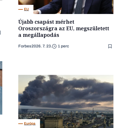
EU
Újabb csapást mérhet
Oroszországra az EU, megszületett
a megállapodás
Forbes
2026. 7. 23.
1 perc
Európa