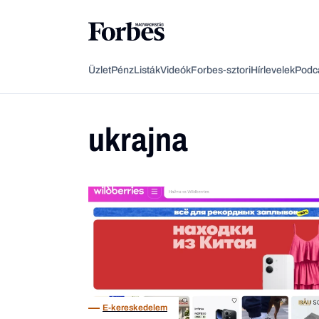
Üzlet
Pénz
Listák
Videók
Forbes-sztori
Hírlevelek
Podc
ukrajna
E-kereskedelem