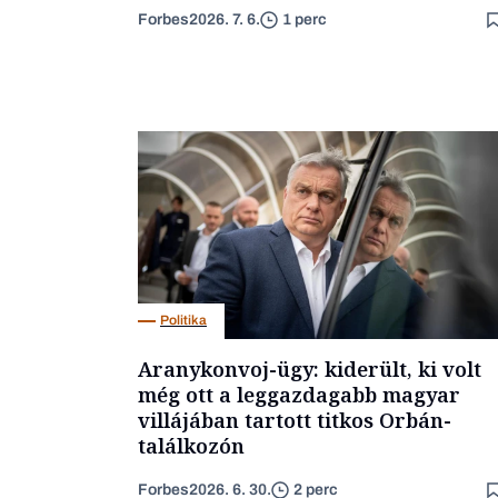
Forbes
2026. 7. 6.
1 perc
Politika
Aranykonvoj-ügy: kiderült, ki volt
még ott a leggazdagabb magyar
villájában tartott titkos Orbán-
találkozón
Forbes
2026. 6. 30.
2 perc