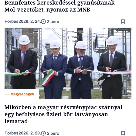
Bennfentes kereskedéssel gyanúsítanak
Mol-vezetőket, nyomoz az MNB
Forbes
2026. 2. 24.
3 perc
Magyar cégek
Miközben a magyar részvénypiac szárnyal,
egy befolyásos üzleti kör látványosan
lemarad
Forbes
2026. 2. 20.
2 perc