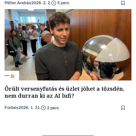
Péller András
2026. 2. 2.
5 perc
AI
Őrült versenyfutás és üzlet jöhet a tőzsdén,
nem durran ki az AI lufi?
Forbes
2026. 1. 31.
2 perc