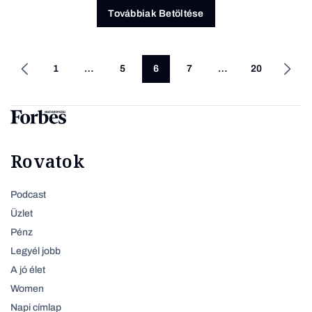
Továbbiak Betöltése
1
…
5
6
7
…
20
Rovatok
Podcast
Üzlet
Pénz
Legyél jobb
A jó élet
Women
Napi címlap