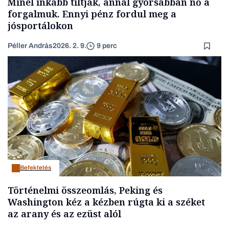
Minél inkább tiltják, annál gyorsabban nő a
forgalmuk. Ennyi pénz fordul meg a
jósportálokon
Péller András
2026. 2. 9.
9 perc
Befektetés
Történelmi összeomlás, Peking és
Washington kéz a kézben rúgta ki a széket
az arany és az ezüst alól