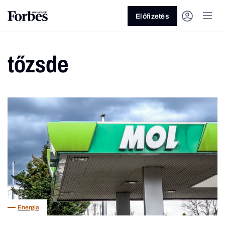
Előfizetés
tőzsde
Vagy fedezze fel a következő
témákat
Üzlet
Pénz
Zöld
Legyél jobb!
Energia