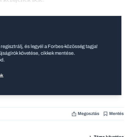
regisztrálj, és legyél a Forbes-közösség tagja!
jságírók követése, cikkek mentése.
őd.
ók
Megosztás
Mentés