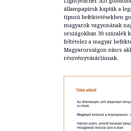
Lightyearnél. Azt gondolo
állampapírok kapták a leg
típusú befektetésekben g
magyarok vagyonának nagy
országokban 30 százalék kö
feltételez a magyar befektet
Magyarországon nincs ak
részvényvásárlásnak.
Több ebből
Az állampapír, ami alaposan len
is viheti
Meglepő fordulat a kriptopiacon: m
Három szám, amiről keveset beszé
mozgással árazza újra a piac