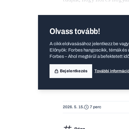
Olvass tovább!
A cikk elolvasásához jelentkezz be vagy 
Előnyök: Forbes hangoscikk, témák és ú
Forbes – Ahol megtérül a befektetett id
Bejelentkezés
További informáci
2026. 5. 15.
7 perc