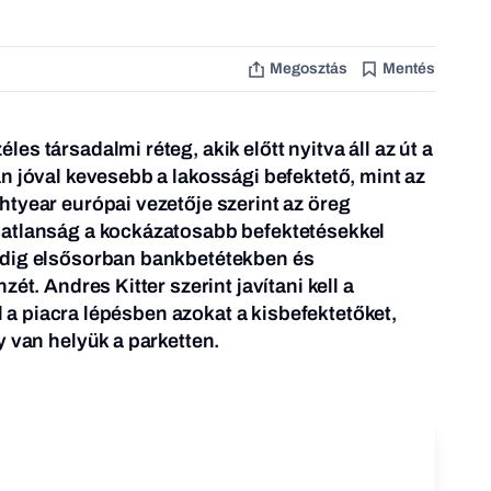
Megosztás
Mentés
s társadalmi réteg, akik előtt nyitva áll az út a
n jóval kevesebb a lakossági befektető, mint az
tyear európai vezetője szerint az öreg
atlanság a kockázatosabb befektetésekkel
edig elsősorban bankbetétekben és
ét. Andres Kitter szerint javítani kell a
ll a piacra lépésben azokat a kisbefektetőket,
y van helyük a parketten.