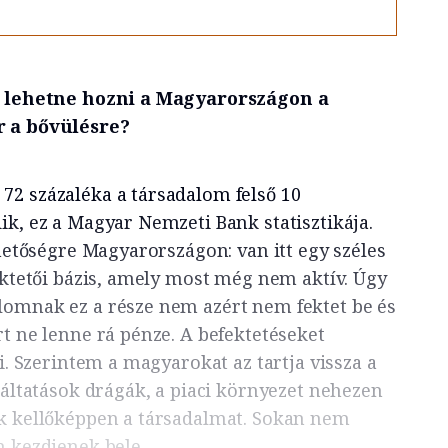
ki lehetne hozni a Magyarországon a
r a bővülésre?
2 százaléka a társadalom felső 10
ik, ez a Magyar Nemzeti Bank statisztikája.
ehetőségre Magyarországon: van itt egy széles
ektetői bázis, amely most még nem aktív. Úgy
lomnak ez a része nem azért nem fektet be és
t ne lenne rá pénze. A befektetéseket
ni. Szerintem a magyarokat az tartja vissza a
gáltatások drágák, a piaci környezet nehezen
k kellőképpen a társadalmat. Sokan nem
n kezdjenek bele.