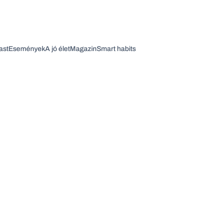
ast
Események
A jó élet
Magazin
Smart habits
Vagy fedezze fel a következő témákat
Üzlet
Pénz
Zöld
Legyél jobb!