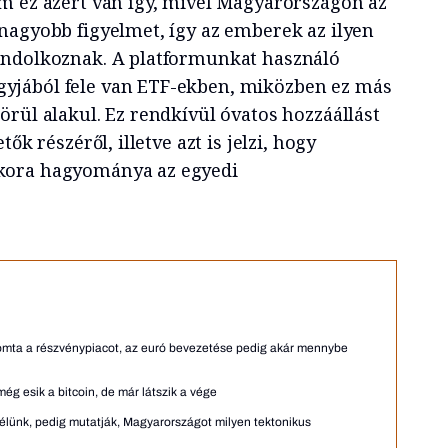
m ez azért van így, mivel Magyarországon az
nagyobb figyelmet, így az emberek az ilyen
ondolkoznak. A platformunkat használó
jából fele van ETF-ekben, miközben ez más
rül alakul. Ez rendkívül óvatos hozzáállást
ők részéről, illetve azt is jelzi, hogy
kora hagyománya az egyedi
yomta a részvénypiacot, az euró bevezetése pedig akár mennybe
ég esik a bitcoin, de már látszik a vége
lünk, pedig mutatják, Magyarországot milyen tektonikus