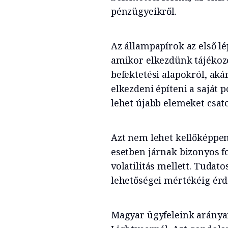
pénzügyeikről.
Az állampapírok az első lé
amikor elkezdünk tájékoz
befektetési alapokról, aká
elkezdeni építeni a saját
lehet újabb elemeket csato
Azt nem lehet kellőképpe
esetben járnak bizonyos fo
volatilitás mellett. Tudat
lehetőségei mértékéig érd
Magyar ügyfeleink aránya