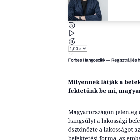
Forbes Hangoscikk
—
Regisztrálj és 
Milyennek látják a befe
fektetünk be mi, magya
Magyarországon jelenleg 
hangsúlyt a lakossági befe
ösztönözte a lakosságot az
befektetési forma, az emb