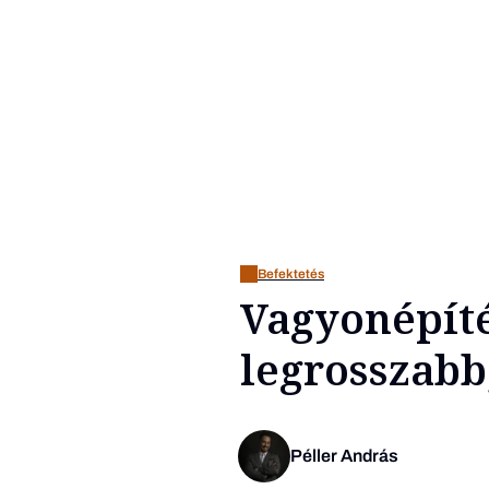
Befektetés
Vagyonépít
legrosszabb
Péller András