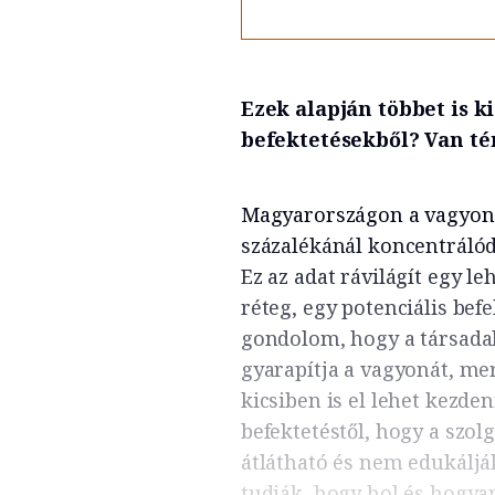
Ezek alapján többet is 
befektetésekből? Van té
Magyarországon a vagyon 7
százalékánál koncentrálód
Ez az adat rávilágít egy l
réteg, egy potenciális bef
gondolom, hogy a társada
gyarapítja a vagyonát, mer
kicsiben is el lehet kezde
befektetéstől, hogy a szol
átlátható és nem edukáljá
tudják, hogy hol és hogya