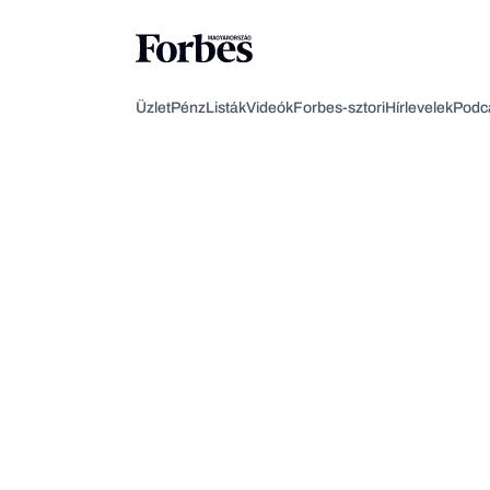
Üzlet
Pénz
Listák
Videók
Forbes-sztori
Hírlevelek
Podc