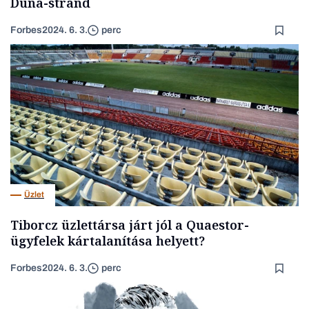
Duna-strand
Forbes
2024. 6. 3.
perc
Üzlet
Tiborcz üzlettársa járt jól a Quaestor-
ügyfelek kártalanítása helyett?
Forbes
2024. 6. 3.
perc