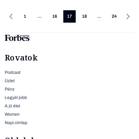
1
…
16
17
18
…
24
Rovatok
Podcast
Üzlet
Pénz
Legyél jobb
A jó élet
Women
Napi címlap