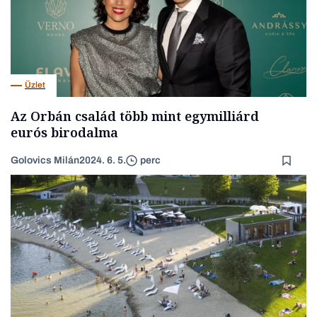
Üzlet
Az Orbán család több mint egymilliárd
eurós birodalma
Golovics Milán
2024. 6. 5.
perc