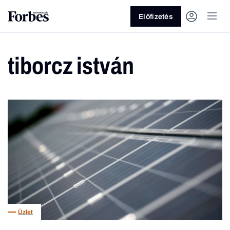
Előfizetés
tiborcz istván
Vagy fedezze fel a következő
témákat
Üzlet
Pénz
Zöld
Legyél jobb!
Üzlet