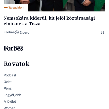
Társadalom
Nemsokára kiderül, kit jelöl köztársasági
elnöknek a Tisza
Forbes
2 perc
Rovatok
Podcast
Üzlet
Pénz
Legyél jobb
A jó élet
Women