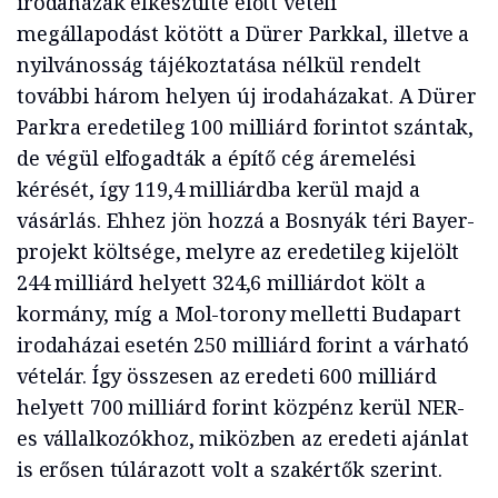
irodaházak elkészülte előtt vételi
megállapodást kötött a Dürer Parkkal, illetve a
nyilvánosság tájékoztatása nélkül rendelt
további három helyen új irodaházakat. A Dürer
Parkra eredetileg 100 milliárd forintot szántak,
de végül elfogadták a építő cég áremelési
kérését, így 119,4 milliárdba kerül majd a
vásárlás. Ehhez jön hozzá a Bosnyák téri Bayer-
projekt költsége, melyre az eredetileg kijelölt
244 milliárd helyett 324,6 milliárdot költ a
kormány, míg a Mol-torony melletti Budapart
irodaházai esetén 250 milliárd forint a várható
vételár. Így összesen az eredeti 600 milliárd
helyett 700 milliárd forint közpénz kerül NER-
es vállalkozókhoz, miközben az eredeti ajánlat
is erősen túlárazott volt a szakértők szerint.