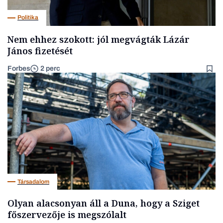
Politika
Nem ehhez szokott: jól megvágták Lázár
János fizetését
Forbes
2 perc
Társadalom
Olyan alacsonyan áll a Duna, hogy a Sziget
főszervezője is megszólalt