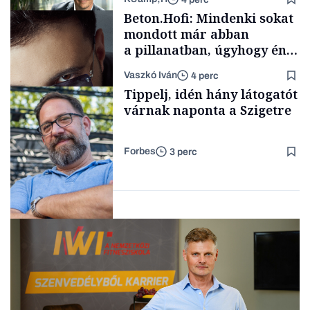
Elszámoltatás
Beton.Hofi: Mindenki sokat
mondott már abban
a pillanatban, úgyhogy én
a legsarkosabb
Vaszkó Iván
4 perc
gondolataimat akartam
TÁMOGATÓI
Tippelj, idén hány látogatót
TARTALOM
kimondani
várnak naponta a Szigetre
Forbes
3 perc
Forbes-sztori
Kultúra