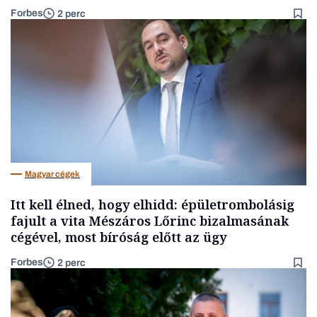
Forbes
2 perc
Magyar cégek
Itt kell élned, hogy elhidd: épületrombolásig
fajult a vita Mészáros Lőrinc bizalmasának
cégével, most bíróság előtt az ügy
Forbes
2 perc