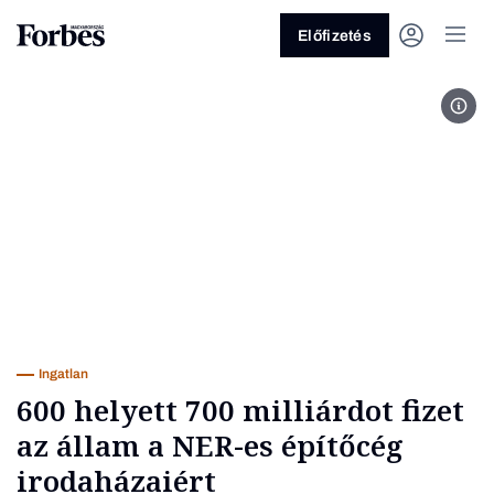
Előfizetés
BDP
Vagy fedezze fel a következő
témákat
Üzlet
Pénz
Zöld
Legyél jobb!
Ingatlan
600 helyett 700 milliárdot fizet
az állam a NER-es építőcég
irodaházaiért