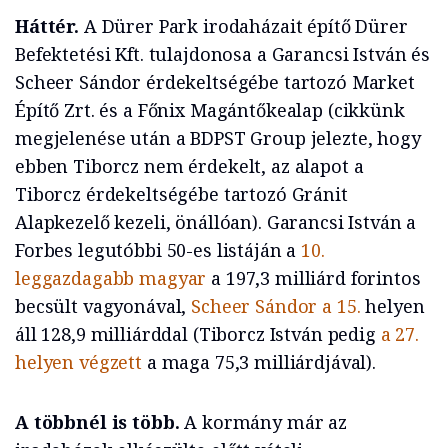
Háttér.
A Dürer Park irodaházait építő Dürer
Befektetési Kft. tulajdonosa a Garancsi István és
Scheer Sándor érdekeltségébe tartozó Market
Építő Zrt. és a Főnix Magántőkealap (cikkünk
megjelenése után a BDPST Group jelezte, hogy
ebben Tiborcz nem érdekelt, az alapot a
Tiborcz érdekeltségébe tartozó Gránit
Alapkezelő kezeli, önállóan). Garancsi István a
Forbes legutóbbi 50-es listáján a
10.
leggazdagabb magyar
a 197,3 milliárd forintos
becsült vagyonával,
Scheer Sándor a 15.
helyen
áll 128,9 milliárddal (Tiborcz István pedig
a 27.
helyen végzett
a maga 75,3 milliárdjával).
A többnél is több.
A kormány már az