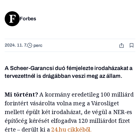
Forbes
2024. 11. 7.
perc
A Scheer-Garancsi duó fémjelezte irodaházakat a
tervezettnél is drágábban veszi meg az állam.
Mi történt?
A kormány eredetileg 100 milliárd
forintért vásárolta volna meg a Városliget
mellett épült két irodaházat, de végül a NER-es
építőcég kérését elfogadva 120 milliárdot fizet
érte – derült ki a
24.hu cikkéből.