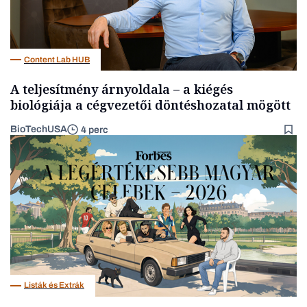
Content Lab HUB
A teljesítmény árnyoldala – a kiégés
biológiája a cégvezetői döntéshozatal mögött
BioTechUSA
4 perc
Listák és Extrák