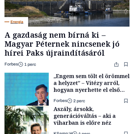
Energia
A gazdaság nem bírná ki –
Magyar Péternek nincsenek jó
hírei Paks újraindításáról
Forbes
1 perc
„Engem sem tölt el örömmel
a helyzet” – Vitézy arról,
hogyan nyerhette el első
tenderét Mészárosék cége a
Forbes
2 perc
Tisza-kormány alatt
Aszály, ársokk,
generációváltás – aki a
viharban is előre néz
K&amp;H
4 perc