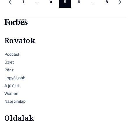
1
…
4
5
6
…
8
Rovatok
Podcast
Üzlet
Pénz
Legyél jobb
A jó élet
Women
Napi címlap
Oldalak