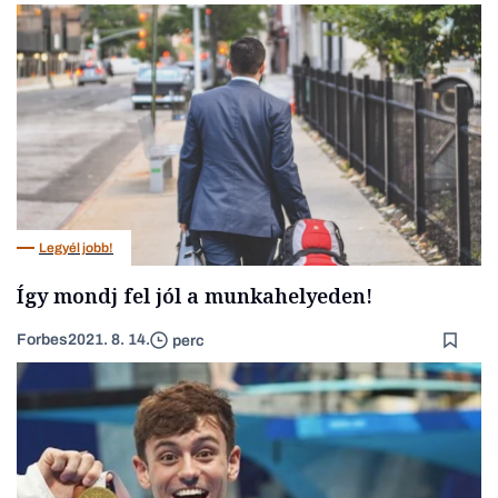
Legyél jobb!
Így mondj fel jól a munkahelyeden!
Forbes
2021. 8. 14.
perc