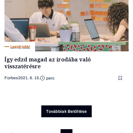
Legyél jobb!
Így edzd magad az irodába való
visszatérésre
Forbes
2021. 6. 15.
perc
Továbbiak Betöltése