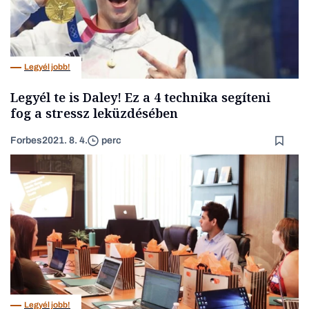
Legyél jobb!
Legyél te is Daley! Ez a 4 technika segíteni
fog a stressz leküzdésében
Forbes
2021. 8. 4.
perc
Legyél jobb!