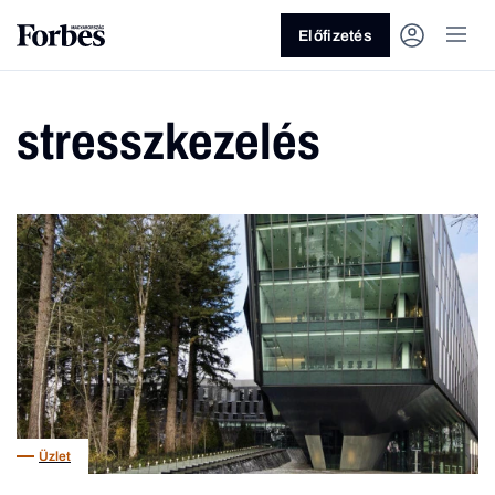
Előfizetés
stresszkezelés
Vagy fedezze fel a következő
témákat
Üzlet
Pénz
Zöld
Legyél jobb!
Üzlet