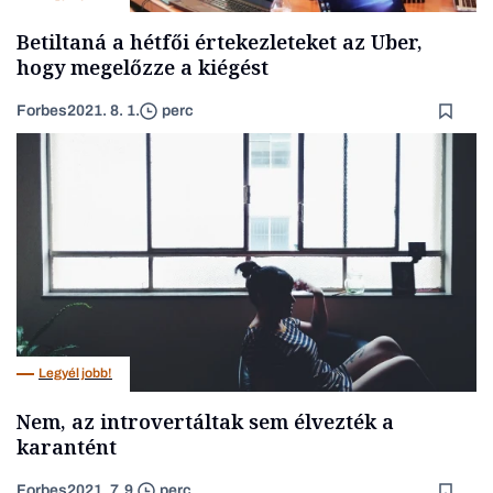
Betiltaná a hétfői értekezleteket az Uber,
hogy megelőzze a kiégést
Forbes
2021. 8. 1.
perc
Legyél jobb!
Nem, az introvertáltak sem élvezték a
karantént
Forbes
2021. 7. 9.
perc