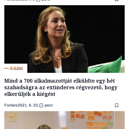
A jó élet
Mind a 700 alkalmazottját elküldte egy hét
szabadságra az extinderes cégvezető, hogy
elkerüljék a kiégést
Forbes
2021. 6. 23.
perc