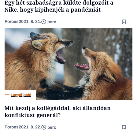
Egy hét szabadságra küldte dolgozóit a
Nike, hogy kipihenjék a pandémiát
Forbes
2021. 8. 31.
perc
Legyél jobb!
Mit kezdj a kollégáddal, aki állandóan
konfliktust generál?
Forbes
2021. 8. 22.
perc