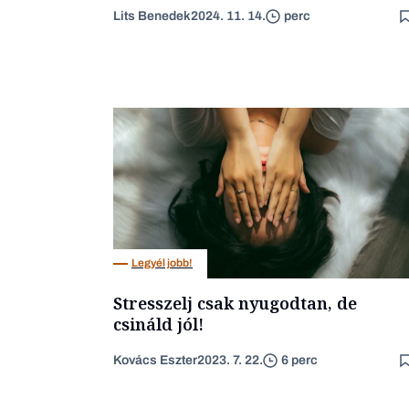
Lits Benedek
2024. 11. 14.
perc
Legyél jobb!
Stresszelj csak nyugodtan, de
csináld jól!
Kovács Eszter
2023. 7. 22.
6 perc