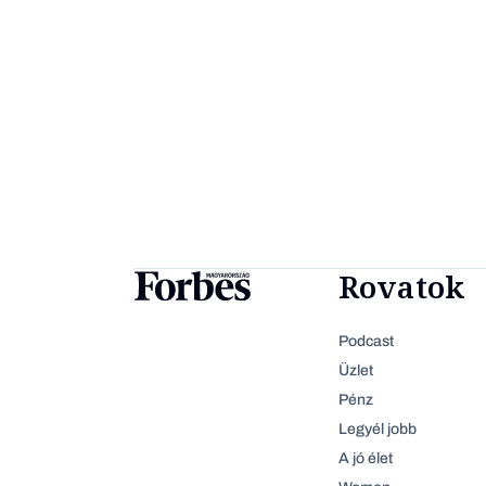
Rovatok
Podcast
Üzlet
Pénz
Legyél jobb
A jó élet