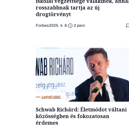
iskolai végzettsége valakinek, anná
rosszabbnak tartja az új
drogtörvényt
Forbes
2025. 4. 8.
2 perc
Legyél jobb!
Schwab Richárd: Életmódot váltani
közösségben és fokozatosan
érdemes