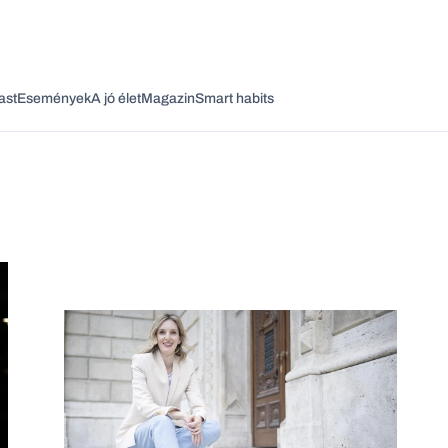
ast
Események
A jó élet
Magazin
Smart habits
Vagy fedezze fel a következő témákat
Üzlet
Pénz
Zöld
Legyél jobb!