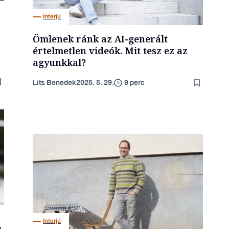
Interjú
Ömlenek ránk az AI-generált
értelmetlen videók. Mit tesz ez az
agyunkkal?
Lits Benedek
2025. 5. 29.
9 perc
Interjú