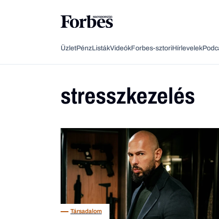
Üzlet
Pénz
Listák
Videók
Forbes-sztori
Hírlevelek
Podc
stresszkezelés
Társadalom