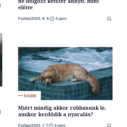
ne dolgozz kétszer annyit, mint
előtte
Forbes
2023. 9. 9.
4 perc
A jó élet
Miért mindig akkor robbanunk le,
amikor kezdődik a nyaralás?
Forbes
2023. 7. 7.
4 perc