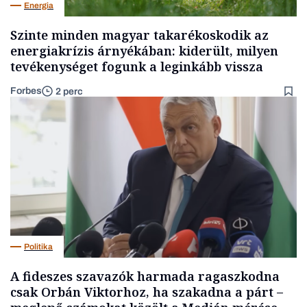
Energia
Szinte minden magyar takarékoskodik az
energiakrízis árnyékában: kiderült, milyen
tevékenységet fogunk a leginkább vissza
Forbes
2 perc
Politika
A fideszes szavazók harmada ragaszkodna
csak Orbán Viktorhoz, ha szakadna a párt –