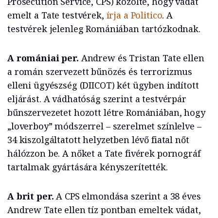
Prosecution Service, CPS) közölte, hogy vádat
emelt a Tate testvérek,
írja a Politico
. A
testvérek jelenleg Romániában tartózkodnak.
A romániai per.
Andrew és Tristan Tate ellen
a román szervezett bűnözés és terrorizmus
elleni ügyészség (DIICOT) két ügyben indított
eljárást. A vádhatóság szerint a testvérpár
bűnszervezetet hozott létre Romániában, hogy
„loverboy” módszerrel – szerelmet színlelve –
34 kiszolgáltatott helyzetben lévő fiatal nőt
hálózzon be. A nőket a Tate fivérek pornográf
tartalmak gyártására kényszerítették.
A brit per.
A CPS elmondása szerint a 38 éves
Andrew Tate ellen tíz pontban emeltek vádat,