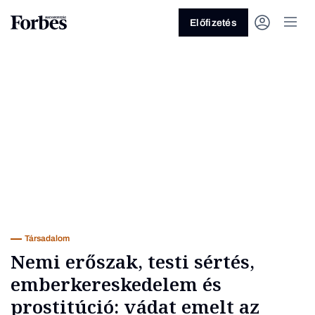
Előfizetés
Vagy fedezze fel a következő
témákat
Üzlet
Pénz
Zöld
Legyél jobb!
Társadalom
Nemi erőszak, testi sértés,
emberkereskedelem és
prostitúció: vádat emelt az