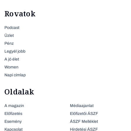
Rovatok
Podcast
Üzlet
Pénz
Legyél jobb
A jó élet
Women
Napi címlap
Oldalak
A magazin
Médiaajanlat
Előfizetés
Előfizetői ÁSZF
Esemény
ÁSZF Melléklet
Kapcsolat
Hirdetési ÁSZF