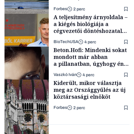
medrében már egy cseppet
Forbes
2 perc
se találnánk”
A teljesítmény árnyoldala –
a kiégés biológiája a
cégvezetői döntéshozatal
mögött
BioTechUSA
4 perc
Energia
Beton.Hofi: Mindenki sokat
mondott már abban
a pillanatban, úgyhogy én
a legsarkosabb
Vaszkó Iván
4 perc
gondolataimat akartam
Content Lab HUB
Kiderült, mikor választja
kimondani
meg az Országgyűlés az új
köztársasági elnököt
Forbes
2 perc
Forbes-sztori