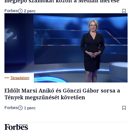
meglepő számokat közölt a Medián mérése
Forbes
2 perc
Társadalom
Eldőlt Marsi Anikó és Gönczi Gábor sorsa a
Tények megszűnését követően
Forbes
1 perc