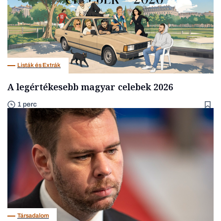
Listák és Extrák
A legértékesebb magyar celebek 2026
1 perc
Társadalom