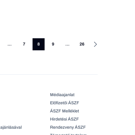
…
7
8
9
…
26
Médiaajanlat
Előfizetői ÁSZF
ÁSZF Melléklet
Hirdetési ÁSZF
ajánlásával
Rendezveny ÁSZF