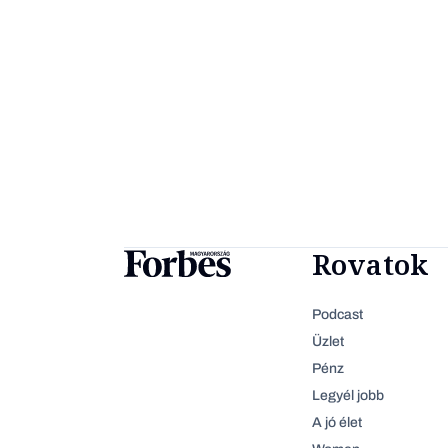
Rovatok
Podcast
Üzlet
Pénz
Legyél jobb
A jó élet