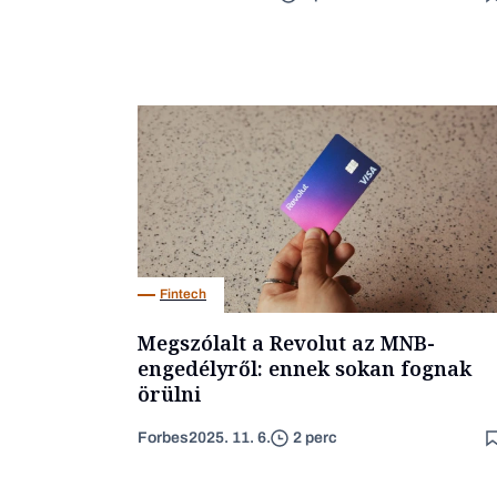
Fintech
Megszólalt a Revolut az MNB-
engedélyről: ennek sokan fognak
örülni
Forbes
2025. 11. 6.
2 perc