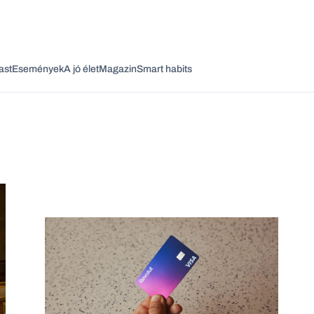
ast
Események
A jó élet
Magazin
Smart habits
Vagy fedezze fel a következő témákat
Üzlet
Pénz
Zöld
Legyél jobb!