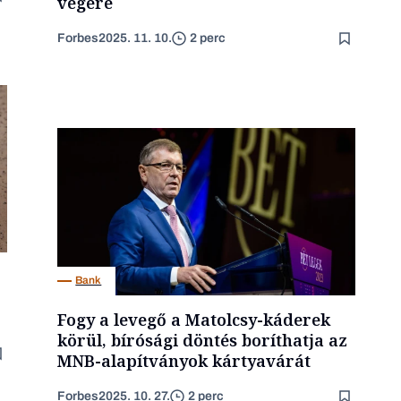
végére
Forbes
2025. 11. 10.
2 perc
Bank
Fogy a levegő a Matolcsy-káderek
körül, bírósági döntés boríthatja az
MNB-alapítványok kártyavárát
Forbes
2025. 10. 27.
2 perc