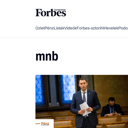
Üzlet
Pénz
Listák
Videók
Forbes-sztori
Hírlevelek
Podc
mnb
Pénz