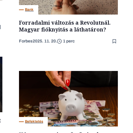
Bank
Forradalmi változás a Revolutnál.
Magyar fióknyitás a láthatáron?
Forbes
2025. 11. 20.
1 perc
t
Befektetés