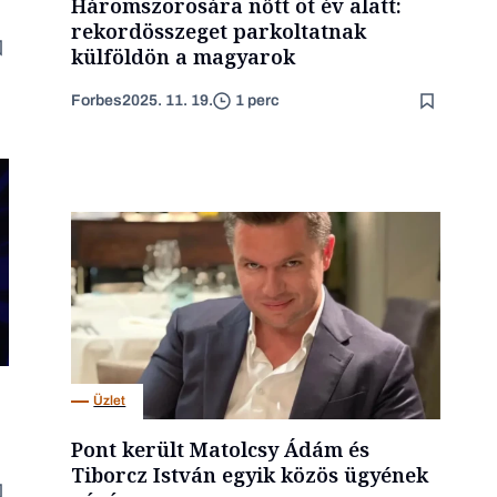
Háromszorosára nőtt öt év alatt:
rekordösszeget parkoltatnak
külföldön a magyarok
Forbes
2025. 11. 19.
1 perc
Üzlet
Pont került Matolcsy Ádám és
Tiborcz István egyik közös ügyének