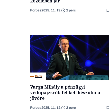
közelében jár
Forbes
2025. 11. 19.
2 perc
Bank
Varga Mihály a pénzügyi
védőpajzsról: fel kell készülni a
jövőre
Forbes
2025. 11. 12.
2 perc