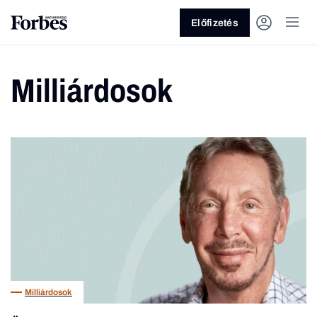
Előfizetés
Milliárdosok
Vagy fedezze fel a következő
témákat
Üzlet
Pénz
Zöld
Legyél jobb!
Milliárdosok