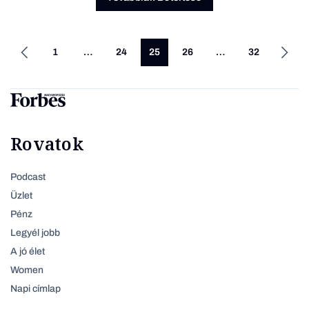
1
…
24
25
26
…
32
Rovatok
Podcast
Üzlet
Pénz
Legyél jobb
A jó élet
Women
Napi címlap