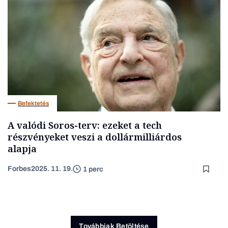
Befektetés
A valódi Soros-terv: ezeket a tech
részvényeket veszi a dollármilliárdos
alapja
Forbes
2025. 11. 19.
1 perc
Továbbiak Betöltése