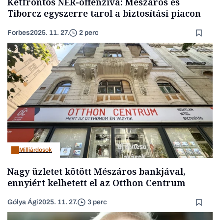
Kétfrontos NER-offenzíva: Mészáros és
Tiborcz egyszerre tarol a biztosítási piacon
Forbes
2025. 11. 27.
2 perc
Milliárdosok
Nagy üzletet kötött Mészáros bankjával,
ennyiért kelhetett el az Otthon Centrum
Gólya Ági
2025. 11. 27.
3 perc