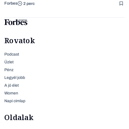
Forbes
2 perc
Rovatok
Podcast
Üzlet
Pénz
Legyél jobb
A jó élet
Women
Napi címlap
Oldalak