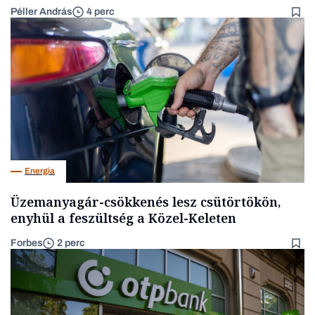
Péller András
4 perc
Energia
Üzemanyagár-csökkenés lesz csütörtökön,
enyhül a feszültség a Közel-Keleten
Forbes
2 perc