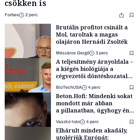
csökken is
Forbes
2 perc
Brutális profitot csinált a
Mol, taroltak a magas
olajáron Hernádi Zsolték
Mészáros Gergő
3 perc
A teljesítmény árnyoldala –
a kiégés biológiája a
cégvezetői döntéshozatal
mögött
BioTechUSA
4 perc
Befektetés
Beton.Hofi: Mindenki sokat
mondott már abban
a pillanatban, úgyhogy én
a legsarkosabb
Vaszkó Iván
4 perc
gondolataimat akartam
Content Lab HUB
Elhárult minden akadály,
kimondani
utolérjük Európát: