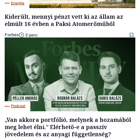
Energia
Kiderült, mennyi pénzt vett ki az állam az
elmúlt 16 évben a Paksi Atomerőműből
Forbes
2 perc
Podcast
„Van akkora portfólió, melynek a hozamából
meg lehet élni.” Elérhető-e a passzív
jövedelem és az anyagi függetlenség?