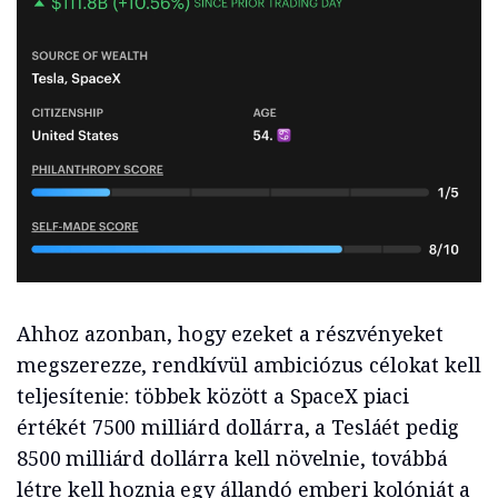
Ahhoz azonban, hogy ezeket a részvényeket
megszerezze, rendkívül ambiciózus célokat kell
teljesítenie: többek között a SpaceX piaci
értékét 7500 milliárd dollárra, a Tesláét pedig
8500 milliárd dollárra kell növelnie, továbbá
létre kell hoznia egy állandó emberi kolóniát a