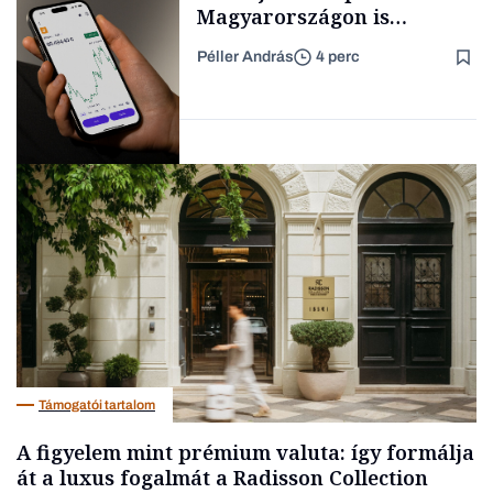
Magyarországon is
elindítja
Péller András
4 perc
kriptoszolgáltatását az
Forbes-sztori
egyik legnépszerűbb
fintech
Fintech
Támogatói tartalom
A figyelem mint prémium valuta: így formálja
át a luxus fogalmát a Radisson Collection