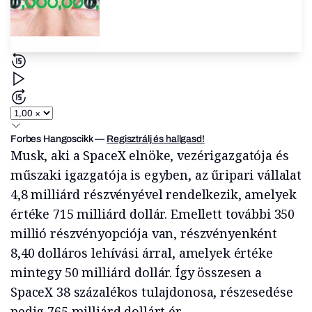
Forbes Hangoscikk
—
Regisztrálj és hallgasd!
Musk, aki a SpaceX elnöke, vezérigazgatója és
műszaki igazgatója is egyben, az űripari vállalat
4,8 milliárd részvényével rendelkezik, amelyek
értéke 715 milliárd dollár. Emellett további 350
millió részvényopciója van, részvényenként
8,40 dolláros lehívási árral, amelyek értéke
mintegy 50 milliárd dollár. Így összesen a
SpaceX 38 százalékos tulajdonosa, részesedése
pedig 765 milliárd dollárt ér.