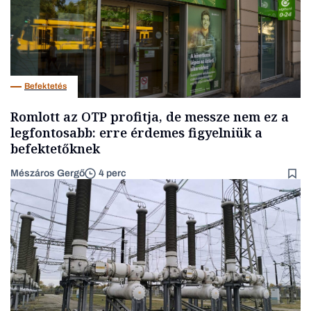
Befektetés
Romlott az OTP profitja, de messze nem ez a
legfontosabb: erre érdemes figyelniük a
befektetőknek
Mészáros Gergő
4 perc