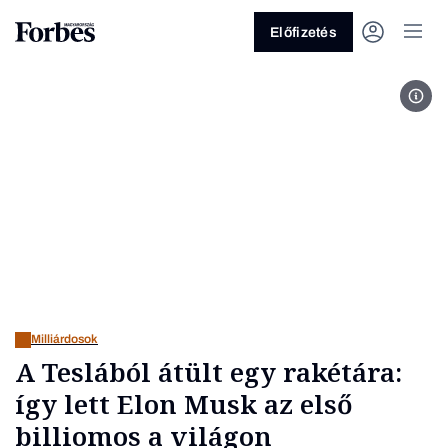
Előfizetés
Illu
Vagy fedezze fel a következő
témákat
Üzlet
Pénz
Zöld
Legyél jobb!
Milliárdosok
A Teslából átült egy rakétára:
így lett Elon Musk az első
billiomos a világon