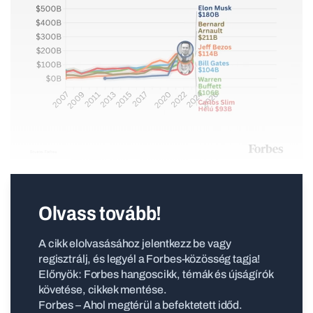
Olvass tovább!
A cikk elolvasásához jelentkezz be vagy
regisztrálj, és legyél a Forbes-közösség tagja!
Előnyök: Forbes hangoscikk, témák és újságírók
követése, cikkek mentése.
Forbes – Ahol megtérül a befektetett időd.