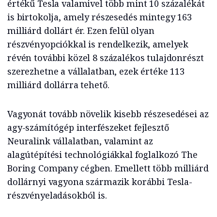
értékű Tesla valamivel több mint 10 százalékát
is birtokolja, amely részesedés mintegy 163
milliárd dollárt ér. Ezen felül olyan
részvényopciókkal is rendelkezik, amelyek
révén további közel 8 százalékos tulajdonrészt
szerezhetne a vállalatban, ezek értéke 113
milliárd dollárra tehető.
Vagyonát tovább növelik kisebb részesedései az
agy-számítógép interfészeket fejlesztő
Neuralink vállalatban, valamint az
alagútépítési technológiákkal foglalkozó The
Boring Company cégben. Emellett több milliárd
dollárnyi vagyona származik korábbi Tesla-
részvényeladásokból is.