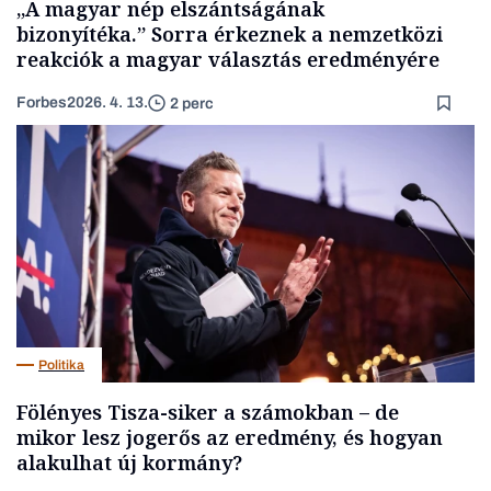
„A magyar nép elszántságának
bizonyítéka.” Sorra érkeznek a nemzetközi
reakciók a magyar választás eredményére
Forbes
2026. 4. 13.
2 perc
Politika
Fölényes Tisza-siker a számokban – de
mikor lesz jogerős az eredmény, és hogyan
alakulhat új kormány?