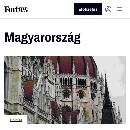
Előfizetés
Magyarország
Vagy fedezze fel a következő
témákat
Üzlet
Pénz
Zöld
Legyél jobb!
Politika