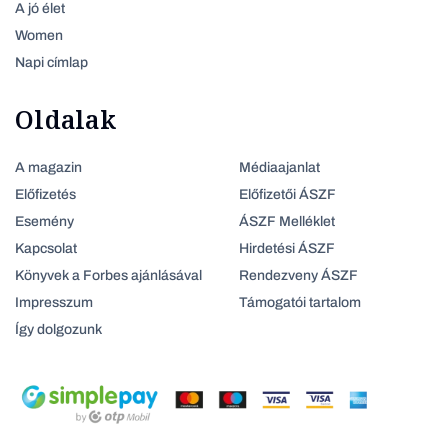
A jó élet
Women
Napi címlap
Oldalak
A magazin
Médiaajanlat
Előfizetés
Előfizetői ÁSZF
Esemény
ÁSZF Melléklet
Kapcsolat
Hirdetési ÁSZF
Könyvek a Forbes ajánlásával
Rendezveny ÁSZF
Impresszum
Támogatói tartalom
Így dolgozunk