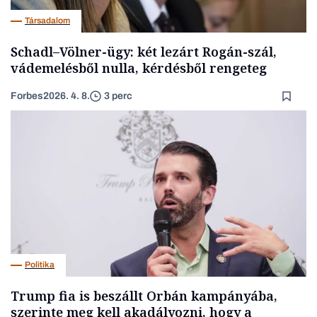
Társadalom
Schadl–Völner-ügy: két lezárt Rogán-szál,
vádemelésből nulla, kérdésből rengeteg
Forbes
2026. 4. 8.
3 perc
Politika
Trump fia is beszállt Orbán kampányába,
szerinte meg kell akadályozni, hogy a