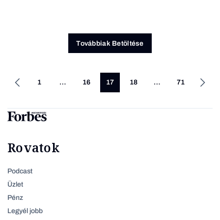
Továbbiak Betöltése
1
…
16
17
18
…
71
Rovatok
Podcast
Üzlet
Pénz
Legyél jobb