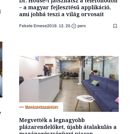
Dr. House-t játszhatsz a telefonodon
– a magyar fejlesztésű applikáció,
ami jobbá teszi a világ orvosait
Fekete Emese
2019. 12. 20.
perc
Magánegészségügy
e
Megvették a legnagyobb
plázarendelőket, újabb átalakulás a
magánegészségügyi piacon