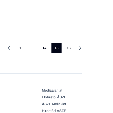
1
…
14
15
16
Médiaajanlat
Előfizetői ÁSZF
ÁSZF Melléklet
Hirdetési ÁSZF