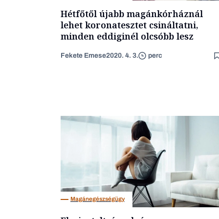
Hétfőtől újabb magánkórháznál
lehet koronatesztet csináltatni,
minden eddiginél olcsóbb lesz
Fekete Emese
2020. 4. 3.
perc
Magánegészségügy