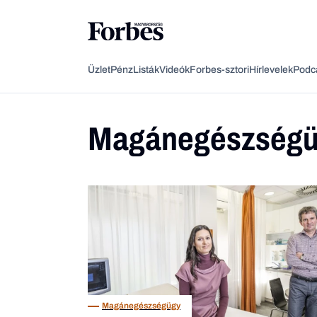
Üzlet
Pénz
Listák
Videók
Forbes-sztori
Hírlevelek
Podc
Magánegészségü
Magánegészségügy