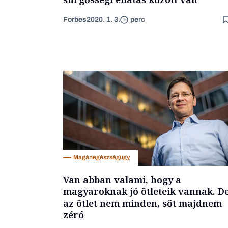
Forbes
2020. 1. 3.
perc
Magánegészségügy
Van abban valami, hogy a
magyaroknak jó ötleteik vannak. D
az ötlet nem minden, sőt majdnem
zéró