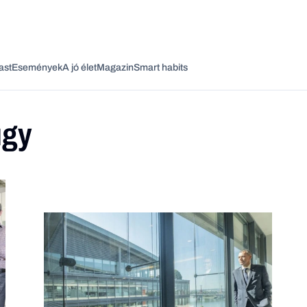
ast
Események
A jó élet
Magazin
Smart habits
gy
Vagy fedezze fel a következő témákat
Üzlet
Pénz
Zöld
Legyél jobb!