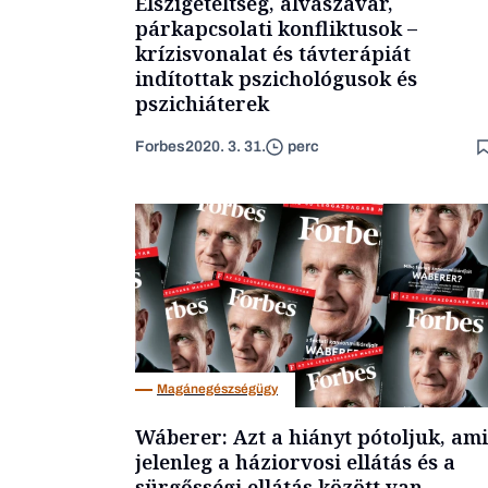
Elszigeteltség, alvászavar,
párkapcsolati konfliktusok –
krízisvonalat és távterápiát
indítottak pszichológusok és
pszichiáterek
Forbes
2020. 3. 31.
perc
Magánegészségügy
Wáberer: Azt a hiányt pótoljuk, ami
jelenleg a háziorvosi ellátás és a
sürgősségi ellátás között van