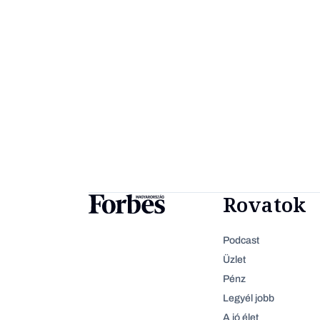
Rovatok
Podcast
Üzlet
Pénz
Legyél jobb
A jó élet