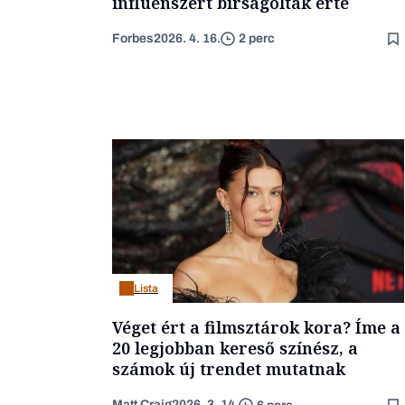
influenszert bírságolták érte
Forbes
2026. 4. 16.
2 perc
Lista
Véget ért a filmsztárok kora? Íme a
20 legjobban kereső színész, a
számok új trendet mutatnak
Matt Craig
2026. 3. 14.