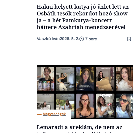
Hakni helyett kutya jó üzlet lett az
Osbáth tesók rekordot hozó show-
ja – a hét Pamkutya-koncert
háttere Azahriah menedzserével
Vaszkó Iván
2026. 5. 2.
7 perc
Magyar cégek
Lemaradt a #reklám, de nem az