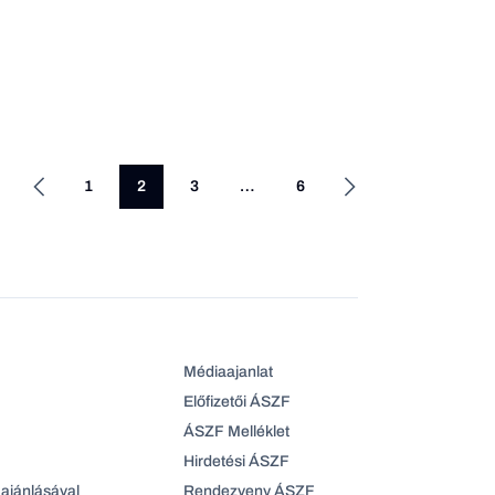
1
2
3
…
6
Médiaajanlat
Előfizetői ÁSZF
ÁSZF Melléklet
Hirdetési ÁSZF
ajánlásával
Rendezveny ÁSZF