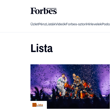
Üzlet
Pénz
Listák
Videók
Forbes-sztori
Hírlevelek
Podc
Lista
Lista