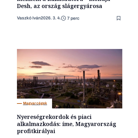
Desh, az ország slágergyárosa
Vaszkó Iván
2026. 3. 4.
7 perc
Magyar cégek
Nyereségrekordok és piaci
alkalmazkodás: íme, Magyarország
profitkirályai