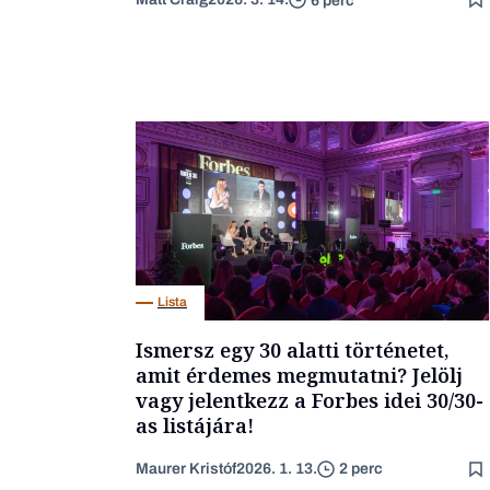
6 perc
Lista
Ismersz egy 30 alatti történetet,
amit érdemes megmutatni? Jelölj
vagy jelentkezz a Forbes idei 30/30-
as listájára!
Maurer Kristóf
2026. 1. 13.
2 perc