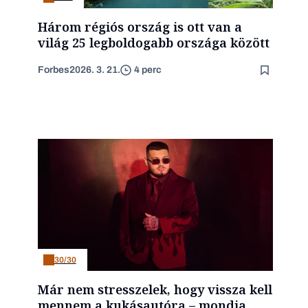
Három régiós ország is ott van a
világ 25 legboldogabb országa között
Forbes
2026. 3. 21.
4 perc
30/30
Már nem stresszelek, hogy vissza kell
mennem a kukásautóra – mondja