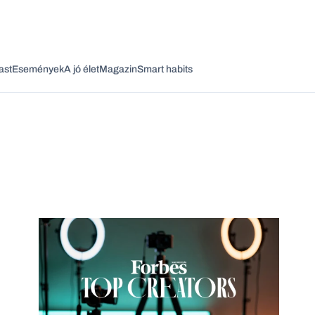
ast
Események
A jó élet
Magazin
Smart habits
Vagy fedezze fel a következő témákat
Üzlet
Pénz
Zöld
Legyél jobb!