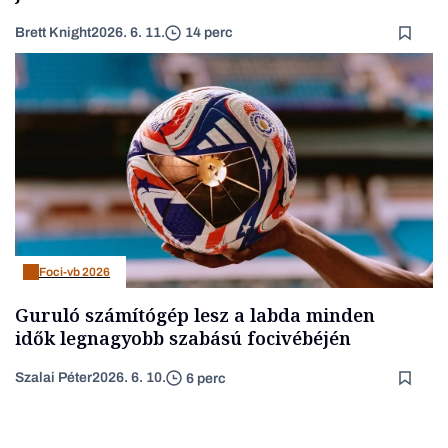
Brett Knight
2026. 6. 11.
14 perc
Foci-vb 2026
Guruló számítógép lesz a labda minden
idők legnagyobb szabású focivébéjén
Szalai Péter
2026. 6. 10.
6 perc