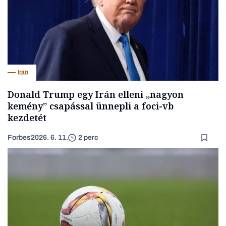
Irán
Donald Trump egy Irán elleni „nagyon
kemény” csapással ünnepli a foci-vb
kezdetét
Forbes
2026. 6. 11.
2 perc