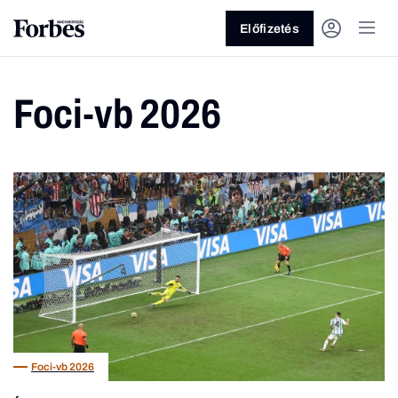
Előfizetés
Foci-vb 2026
Vagy fedezze fel a következő
témákat
Üzlet
Pénz
Zöld
Legyél jobb!
Foci-vb 2026