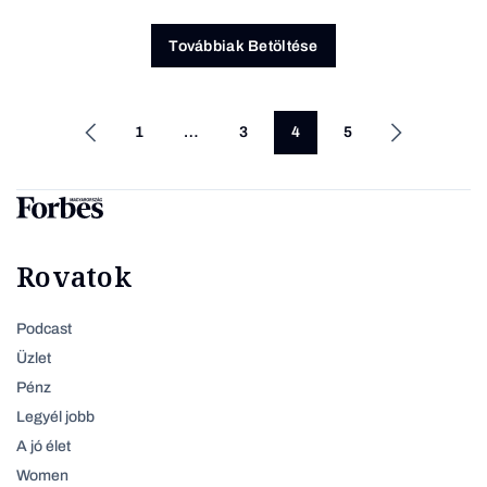
Továbbiak Betöltése
1
…
3
4
5
Rovatok
Podcast
Üzlet
Pénz
Legyél jobb
A jó élet
Women