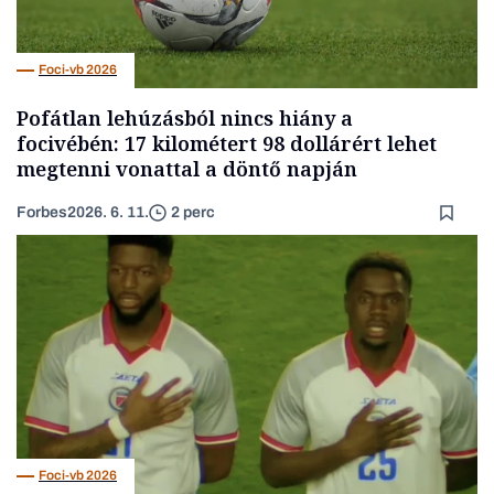
Foci-vb 2026
Pofátlan lehúzásból nincs hiány a
focivébén: 17 kilométert 98 dollárért lehet
megtenni vonattal a döntő napján
Forbes
2026. 6. 11.
2 perc
Foci-vb 2026