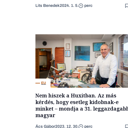
Lits Benedek
2024. 1. 5.
perc
EU
Nem hiszek a Huxitban. Az más
kérdés, hogy esetleg kidobnak-e
minket – mondja a 31. leggazdagab
magyar
Ács Gábor
2023. 12. 30.
perc