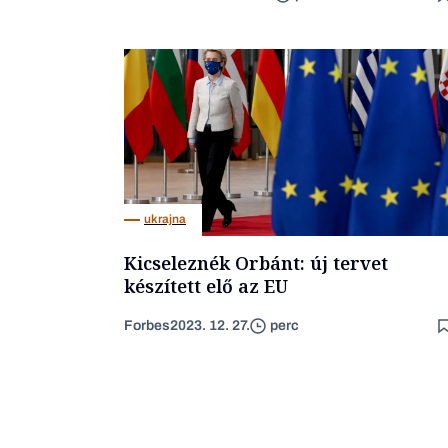
ukrajna
Kicseleznék Orbánt: új tervet
készített elő az EU
Forbes
2023. 12. 27.
perc