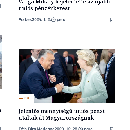
Varga Mihály bejelentette az újabb
uniós pénzérkezést
Forbes
2024. 1. 2.
perc
EU
b
Jelentős mennyiségű uniós pénzt
utaltak át Magyarországnak
Tóth-Biró Marianna
2023. 12. 28.
perc