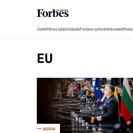
Üzlet
Pénz
Listák
Videók
Forbes-sztori
Hírlevelek
Podc
EU
ukrajna