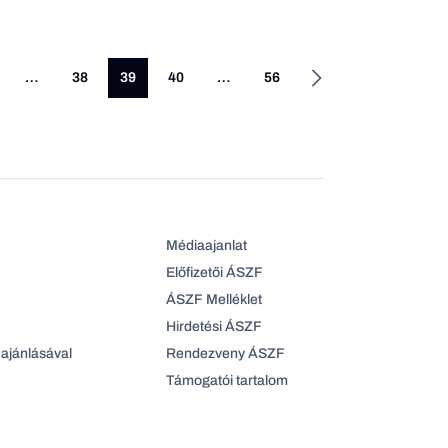
…
38
39
40
…
56
Médiaajanlat
Előfizetői ÁSZF
ÁSZF Melléklet
Hirdetési ÁSZF
ajánlásával
Rendezveny ÁSZF
Támogatói tartalom