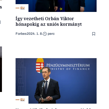
s
EU
Így vezetheti Orbán Viktor
hónapokig az uniós kormányt
Forbes
2024. 1. 8.
perc
EU