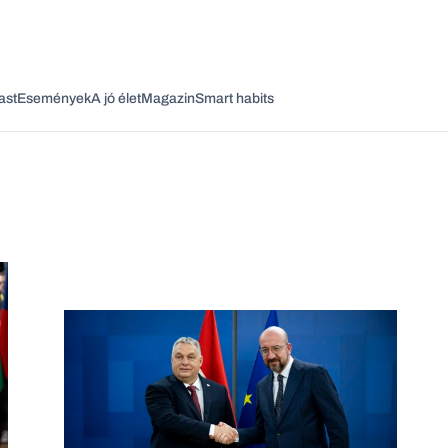
ast
Események
A jó élet
Magazin
Smart habits
Vagy fedezze fel a következő témákat
Üzlet
Pénz
Zöld
Legyél jobb!