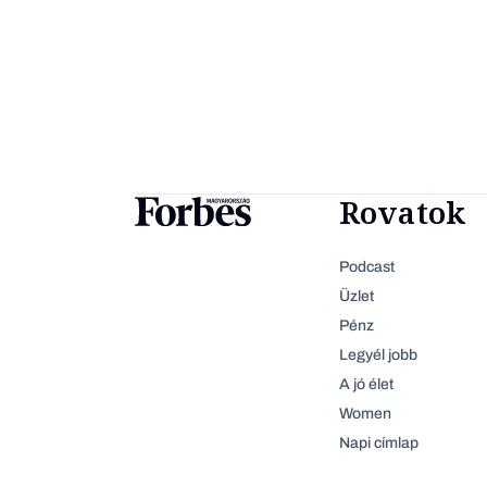
Rovatok
Podcast
Üzlet
Pénz
Legyél jobb
A jó élet
Women
Napi címlap