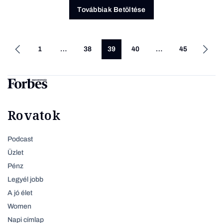
Továbbiak Betöltése
1
…
38
39
40
…
45
Rovatok
Podcast
Üzlet
Pénz
Legyél jobb
A jó élet
Women
Napi címlap