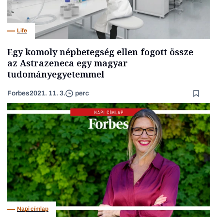
Life
Egy komoly népbetegség ellen fogott össze
az Astrazeneca egy magyar
tudományegyetemmel
Forbes
2021. 11. 3.
perc
Napi címlap