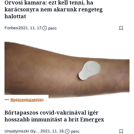
Orvosi kamara: ezt kell tenni, ha
karácsonyra nem akarunk rengeteg
halottat
Forbes
2021. 11. 17.
perc
Magánegészségügy
Bőrtapaszos covid-vakcinával ígér
hosszabb immunitást a brit Emergex
Unyatyinszki György
2021. 11. 16.
perc