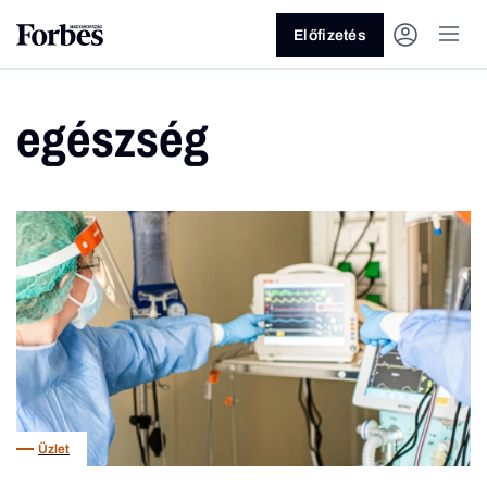
Előfizetés
egészség
Vagy fedezze fel a következő
témákat
Üzlet
Pénz
Zöld
Legyél jobb!
Üzlet