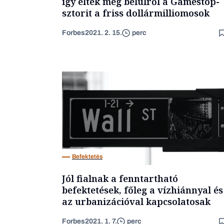
így élték meg belülről a Gamestop-
sztorit a friss dollármilliomosok
Forbes
2021. 2. 15.
perc
Befektetés
Jól fialnak a fenntartható
befektetések, főleg a vízhiánnyal és
az urbanizációval kapcsolatosak
Forbes
2021. 1. 7.
perc