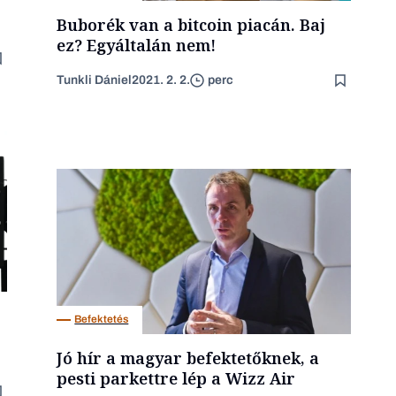
Buborék van a bitcoin piacán. Baj
ez? Egyáltalán nem!
Tunkli Dániel
2021. 2. 2.
perc
Befektetés
Jó hír a magyar befektetőknek, a
pesti parkettre lép a Wizz Air