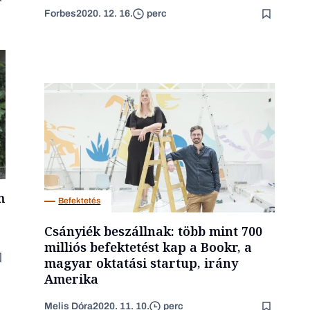
Forbes
2020. 12. 16.
perc
m
Befektetés
Csányiék beszállnak: több mint 700
milliós befektetést kap a Bookr, a
magyar oktatási startup, irány
Amerika
Melis Dóra
2020. 11. 10.
perc