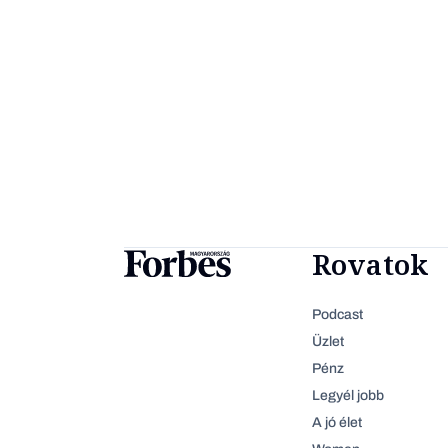
Rovatok
Podcast
Üzlet
Pénz
Legyél jobb
A jó élet