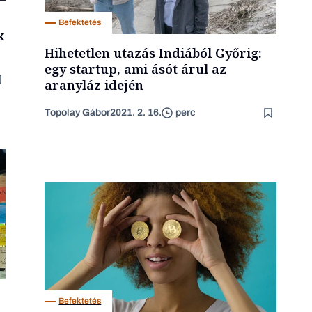
Befektetés
k
Hihetetlen utazás Indiából Győrig:
egy startup, ami ásót árul az
aranyláz idején
Topolay Gábor
2021. 2. 16.
perc
Befektetés