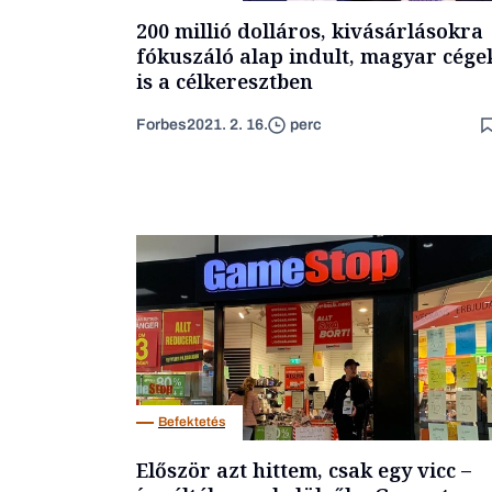
200 millió dolláros, kivásárlásokra
fókuszáló alap indult, magyar cége
is a célkeresztben
Forbes
2021. 2. 16.
perc
Befektetés
Először azt hittem, csak egy vicc –