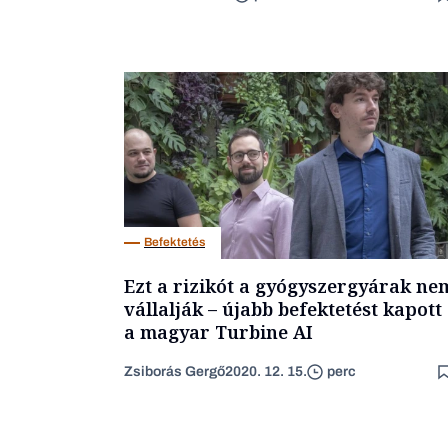
Befektetés
Ezt a rizikót a gyógyszergyárak ne
vállalják – újabb befektetést kapott
a magyar Turbine AI
Zsiborás Gergő
2020. 12. 15.
perc