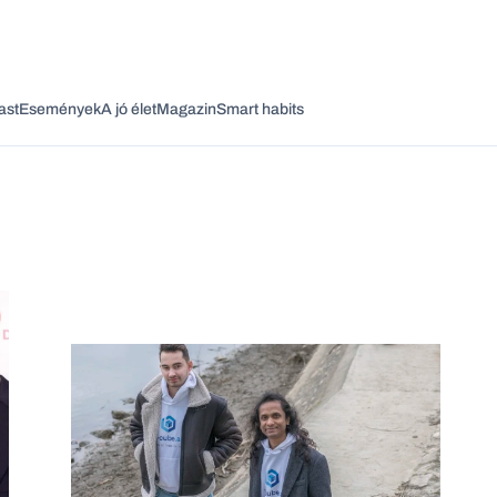
ast
Események
A jó élet
Magazin
Smart habits
Vagy fedezze fel a következő témákat
Üzlet
Pénz
Zöld
Legyél jobb!