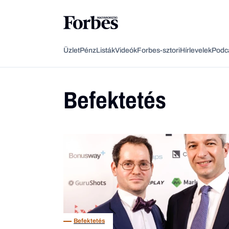
Üzlet
Pénz
Listák
Videók
Forbes-sztori
Hírlevelek
Podc
Befektetés
Befektetés