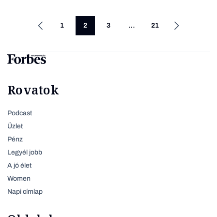
1
2
3
…
21
Rovatok
Podcast
Üzlet
Pénz
Legyél jobb
A jó élet
Women
Napi címlap