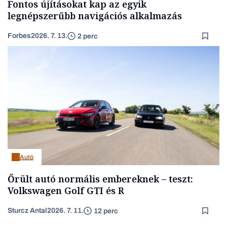
Fontos újításokat kap az egyik
legnépszerűbb navigációs alkalmazás
Forbes
2026. 7. 13.
2 perc
Autó
Őrült autó normális embereknek – teszt:
Volkswagen Golf GTI és R
Sturcz Antal
2026. 7. 11.
12 perc