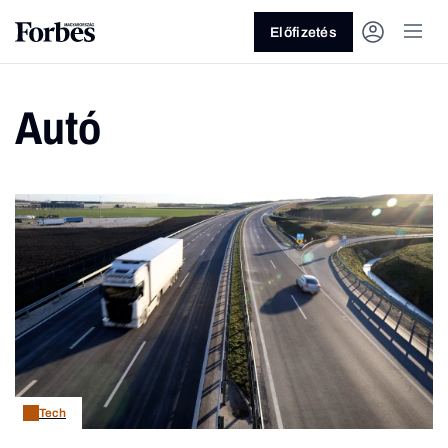
Előfizetés
Autó
Vagy fedezze fel a következő
témákat
Üzlet
Pénz
Zöld
Legyél jobb!
Tech