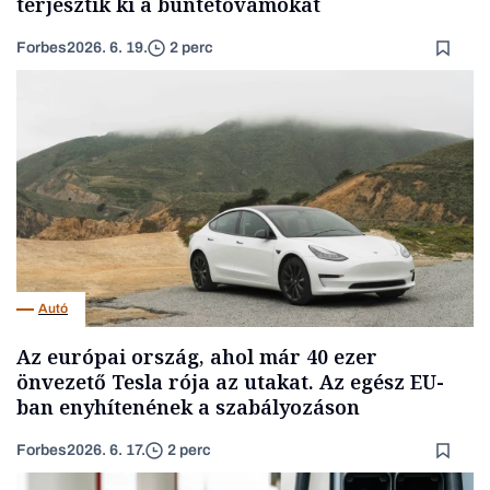
terjesztik ki a büntetővámokat
Forbes
2026. 6. 19.
2 perc
Autó
Az európai ország, ahol már 40 ezer
önvezető Tesla rója az utakat. Az egész EU-
ban enyhítenének a szabályozáson
Forbes
2026. 6. 17.
2 perc