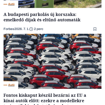
Autó
A budapesti parkolás új korszaka:
emelkedő díjak és eltűnő automaták
Forbes
2026. 7. 1.
2 perc
Autó
Fontos kiskaput készül bezárni az EU a
kínai autók előtt: ezekre a modellekre