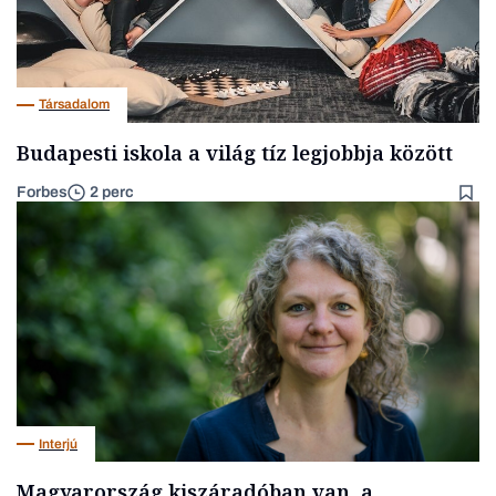
Társadalom
Budapesti iskola a világ tíz legjobbja között
Forbes
2 perc
Interjú
Magyarország kiszáradóban van, a