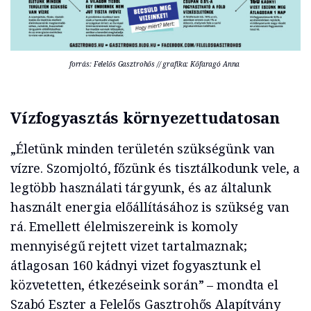
forrás: Felelős Gasztrohős // grafika: Kőfaragó Anna
Vízfogyasztás környezettudatosan
„Életünk minden területén szükségünk van
vízre. Szomjoltó, főzünk és tisztálkodunk vele, a
legtöbb használati tárgyunk, és az általunk
használt energia előállításához is szükség van
rá. Emellett élelmiszereink is komoly
mennyiségű rejtett vizet tartalmaznak;
átlagosan 160 kádnyi vizet fogyasztunk el
közvetetten, étkezéseink során” – mondta el
Szabó Eszter a
Felelős
Gasztrohős Alapítvány