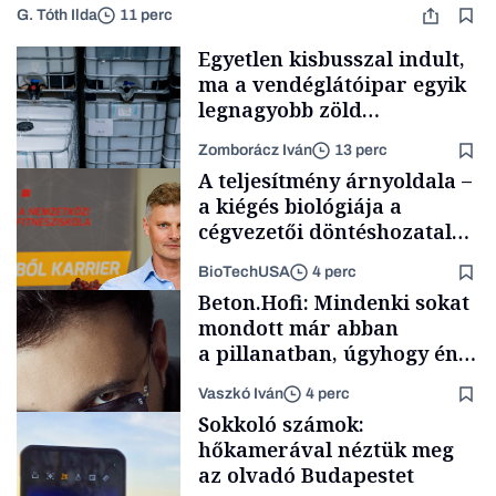
G. Tóth Ilda
11 perc
Egyetlen kisbusszal indult,
ma a vendéglátóipar egyik
legnagyobb zöld
beszállítóját építi, Gerendai
Zomborácz Iván
13 perc
is beszállt
A teljesítmény árnyoldala –
a kiégés biológiája a
cégvezetői döntéshozatal
mögött
BioTechUSA
4 perc
Forbes-sztori
Beton.Hofi: Mindenki sokat
mondott már abban
a pillanatban, úgyhogy én
a legsarkosabb
Vaszkó Iván
4 perc
gondolataimat akartam
Content Lab HUB
Sokkoló számok:
kimondani
hőkamerával néztük meg
az olvadó Budapestet