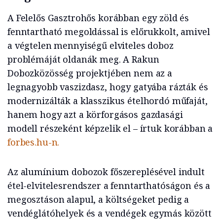
A Felelős Gasztrohős korábban egy zöld és
fenntartható megoldással is előrukkolt, amivel
a végtelen mennyiségű elviteles doboz
problémáját oldanák meg. A Rakun
Dobozközösség projektjében nem az a
legnagyobb vaszizdasz, hogy gatyába rázták és
modernizálták a klasszikus ételhordó műfaját,
hanem hogy azt a körforgásos gazdasági
modell részeként képzelik el – írtuk korábban a
forbes.hu-n.
Az alumínium dobozok főszereplésével indult
étel-elvitelesrendszer a fenntarthatóságon és a
megosztáson alapul, a költségeket pedig a
vendéglátóhelyek és a vendégek egymás között