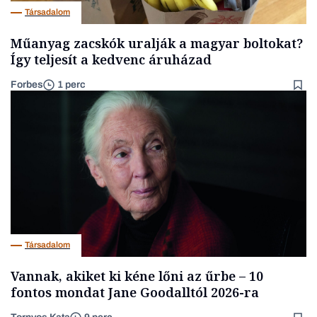
Társadalom
Műanyag zacskók uralják a magyar boltokat?
Így teljesít a kedvenc áruházad
Forbes
1 perc
Társadalom
Vannak, akiket ki kéne lőni az űrbe – 10
fontos mondat Jane Goodalltól 2026-ra