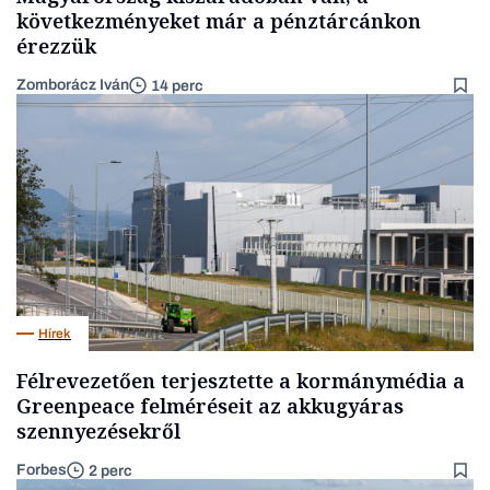
következményeket már a pénztárcánkon
érezzük
Zomborácz Iván
14 perc
Hírek
Félrevezetően terjesztette a kormánymédia a
Greenpeace felméréseit az akkugyáras
szennyezésekről
Forbes
2 perc