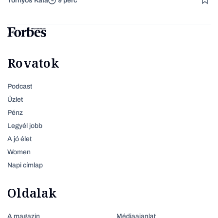
Tornyos Kata
9 perc
Rovatok
Podcast
Üzlet
Pénz
Legyél jobb
A jó élet
Women
Napi címlap
Oldalak
A magazin
Médiaajanlat