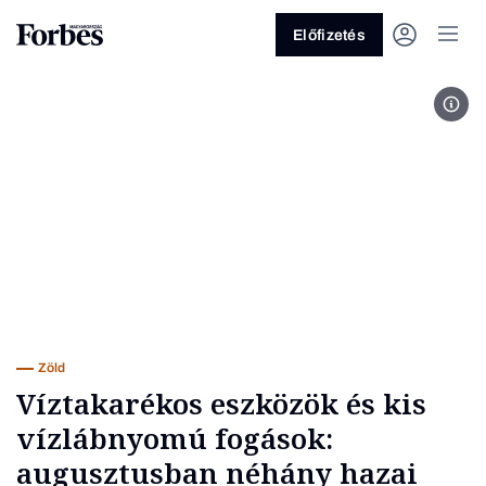
Előfizetés
Joh
Vagy fedezze fel a következő
témákat
Üzlet
Pénz
Zöld
Legyél jobb!
Zöld
Víztakarékos eszközök és kis
vízlábnyomú fogások:
augusztusban néhány hazai