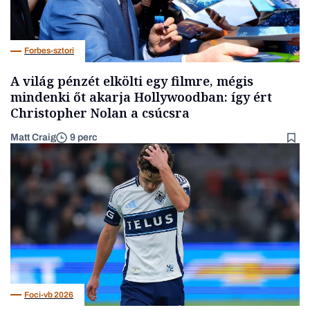
Forbes-sztori
A világ pénzét elkölti egy filmre, mégis
mindenki őt akarja Hollywoodban: így ért
Christopher Nolan a csúcsra
Matt Craig
9 perc
Foci-vb 2026