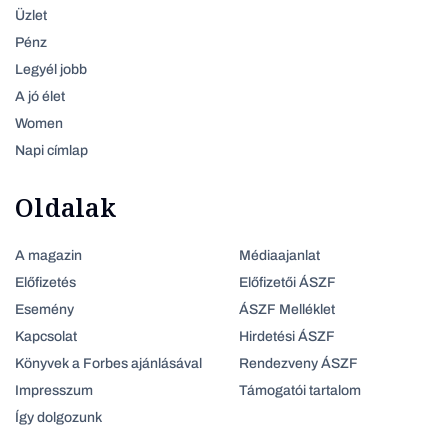
Üzlet
Pénz
Legyél jobb
A jó élet
Women
Napi címlap
Oldalak
A magazin
Médiaajanlat
Előfizetés
Előfizetői ÁSZF
Esemény
ÁSZF Melléklet
Kapcsolat
Hirdetési ÁSZF
Könyvek a Forbes ajánlásával
Rendezveny ÁSZF
Impresszum
Támogatói tartalom
Így dolgozunk