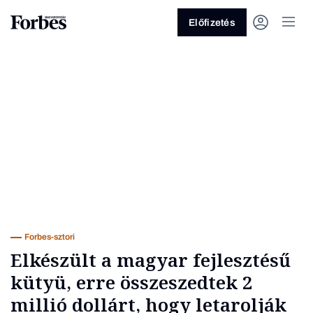
Előfizetés
Vagy fedezze fel a következő
témákat
Üzlet
Pénz
Zöld
Legyél jobb!
Forbes-sztori
Elkészült a magyar fejlesztésű
kütyü, erre összeszedtek 2
millió dollárt, hogy letarolják