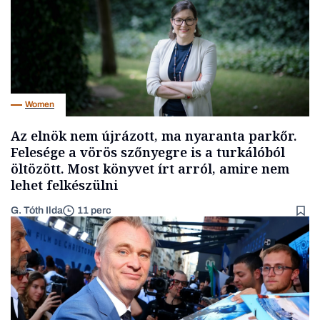
Women
Az elnök nem újrázott, ma nyaranta parkőr.
Felesége a vörös szőnyegre is a turkálóból
öltözött. Most könyvet írt arról, amire nem
lehet felkészülni
G. Tóth Ilda
11 perc