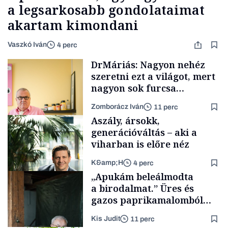
a legsarkosabb gondolataimat
akartam kimondani
Vaszkó Iván
4 perc
DrMáriás: Nagyon nehéz
szeretni ezt a világot, mert
nagyon sok furcsa
ellentmondás lakozik benne
Zomborácz Iván
11 perc
Aszály, ársokk,
generációváltás – aki a
viharban is előre néz
K&amp;H
4 perc
Interjú
„Apukám beleálmodta
a birodalmat.” Üres és
gazos paprikamalomból
lett az igazi családi
Kis Judit
11 perc
fűszersztori
TÁMOGATÓI