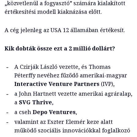
„közvetlenül a fogyasztó” számára kialakított
értékesítési modell kiaknázása előtt.
A cég jelenleg az USA 12 államában értékesít.
Kik dobták össze ezt a 2 millió dollárt?
A Czirják László vezette, és Thomas
Péterffy nevéhez fűződő amerikai-magyar
Interactive Venture Partners
(IVP),
a John Hartnett vezette amerikai agráralap,
a
SVG Thrive
,
a cseh
Depo Ventures
,
valamint az Eszter Elemér keze alatt
működő szociális innovációkkal foglalkozó