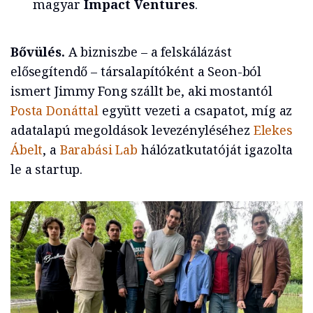
magyar
Impact Ventures
.
Bővülés.
A bizniszbe – a felskálázást
elősegítendő – társalapítóként a Seon-ból
ismert Jimmy Fong szállt be, aki mostantól
Posta Donáttal
együtt vezeti a csapatot, míg az
adatalapú megoldások levezényléséhez
Elekes
Ábelt
, a
Barabási Lab
hálózatkutatóját igazolta
le a startup.