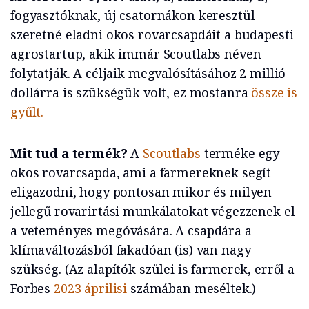
fogyasztóknak, új csatornákon keresztül
szeretné eladni okos rovarcsapdáit a budapesti
agrostartup, akik immár Scoutlabs néven
folytatják. A céljaik megvalósításához 2 millió
dollárra is szükségük volt, ez mostanra
össze is
gyűlt.
Mit tud a termék?
A
Scoutlabs
terméke egy
okos rovarcsapda, ami a farmereknek segít
eligazodni, hogy pontosan mikor és milyen
jellegű rovarirtási munkálatokat végezzenek el
a veteményes megóvására. A csapdára a
klímaváltozásból fakadóan (is) van nagy
szükség. (Az alapítók szülei is farmerek, erről a
Forbes
2023 áprilisi
számában meséltek.)