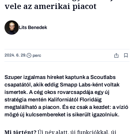
vele az amerikai piacot
Lits Benedek
2024. 6. 29.
perc
Szuper izgalmas híreket kaptunk a Scoutlabs
csapatától, akik eddig Smapp Labs-ként voltak
ismertek. A cég okos rovarcsapdája egy új
stratégia mentén Kaliforniától Floridáig
megtalálható a piacon. És ez csak a kezdet: a vízió
mögé új kulcsembereket is sikerült igazolniuk.
Mi történt?
Új név alatt, új funkciókkal, új