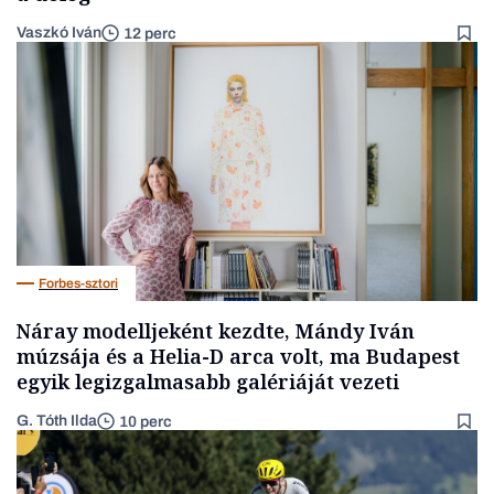
Vaszkó Iván
12 perc
Forbes-sztori
Náray modelljeként kezdte, Mándy Iván
múzsája és a Helia-D arca volt, ma Budapest
egyik legizgalmasabb galériáját vezeti
G. Tóth Ilda
10 perc