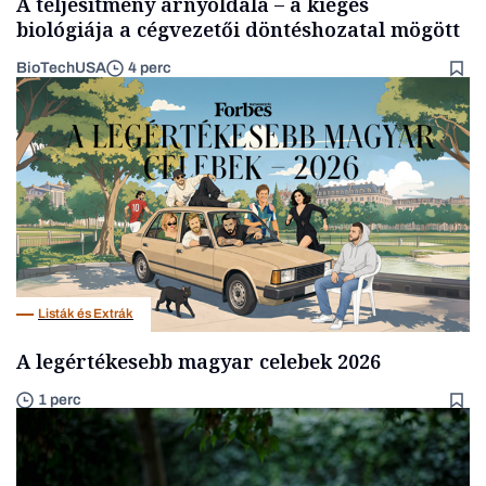
A teljesítmény árnyoldala – a kiégés
biológiája a cégvezetői döntéshozatal mögött
BioTechUSA
4 perc
Listák és Extrák
A legértékesebb magyar celebek 2026
1 perc