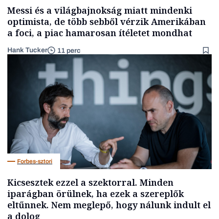
Messi és a világbajnokság miatt mindenki
optimista, de több sebből vérzik Amerikában
a foci, a piac hamarosan ítéletet mondhat
Hank Tucker
11 perc
Forbes-sztori
Kicsesztek ezzel a szektorral. Minden
iparágban örülnek, ha ezek a szereplők
eltűnnek. Nem meglepő, hogy nálunk indult el
a dolog