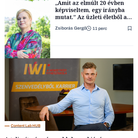
„Amit az elmúlt 20 évben
TARTALOM
képviseltem, egy irányba
mutat.” Az üzleti életből a
Sándor-palotába?
Zsiborás Gergő
11 perc
Családi
vállalkozások
Interjú
Content Lab HUB